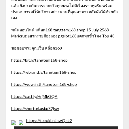
แล้ว ยังประกันการจ่ายจริงทุกยอด ไม่มีเรื่องราวทุจริต พร้อม
ประสบการณ์ให้บริการอย่างนานที่คุณสามารถสัมผัสได้ด้วยตัว
เอง
พนันออนไลน์ สล็อต168 tangtem168.shop 15 July 2568
Maricruz อยากรวยต้องลอง pgslot168แตกทุกชั่วโมง Top 48
ขอขอบพระคุณเว็บ
สล็อต168
https://bit.ly/tangtem168-shop
https://rebrand.ly/tangtem168-shop
https://wow.in.th/tangtem168-shop
https://cutt.ly/HrjMkGQA
https://shorturl.asia/82jsw
https://t.co/kLnJowQok2