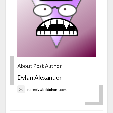
About Post Author
Dylan Alexander
noreply@boldphone.com