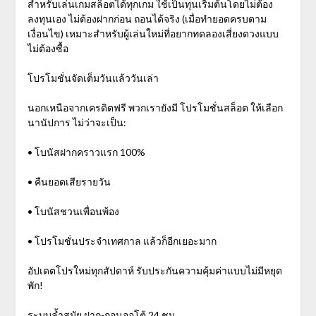
สำหรับเล่นเกมสล็อตได้ทุกเกม ใช้เป็นทุนเริ่มต้นโดยไม่ต้อง
ลงทุนเอง ไม่ต้องฝากก่อน ถอนได้จริง (เมื่อทำยอดครบตาม
เงื่อนไข) เหมาะสำหรับผู้เล่นใหม่ที่อยากทดลองเสี่ยงดวงแบบ
ไม่ต้องซื้อ
โปรโมชั่นจัดเต็มวันแล้ววันเล่า
นอกเหนือจากเครดิตฟรี พวกเรายังมี โปรโมชั่นสล็อต ให้เลือก
นานัปการ ไม่ว่าจะเป็น:
• โบนัสฝากคราวแรก 100%
• คืนยอดเสียรายวัน
• โบนัสชวนเพื่อนพ้อง
• โปรโมชั่นประจำเทศกาล แล้วก็อีกเยอะมาก
อัปเดตโปรใหม่ทุกสัปดาห์ รับประกันความคุ้มค่าแบบไม่มีหยุด
พัก!
ระบบล้ำสมัย ฝาก-ถอนออโต้ 24 ชม.