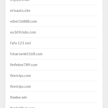
erisauto.site
etbet16888.com
eu369clubs.com
fafa 123 slot
fcharoenkit168.com
finfinbet789.com
finnivips.com
finnivips.com
fiwdee.win