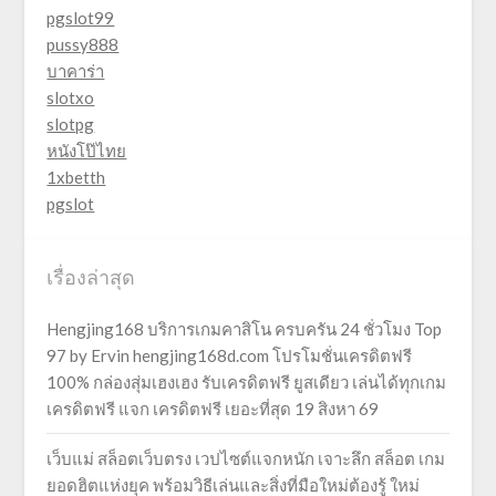
pgslot99
pussy888
บาคาร่า
slotxo
slotpg
หนังโป๊ไทย
1xbetth
pgslot
เรื่องล่าสุด
Hengjing168 บริการเกมคาสิโน ครบครัน 24 ชั่วโมง Top
97 by Ervin hengjing168d.com โปรโมชั่นเครดิตฟรี
100% กล่องสุ่มเฮงเฮง รับเครดิตฟรี ยูสเดียว เล่นได้ทุกเกม
เครดิตฟรี แจก เครดิตฟรี เยอะที่สุด 19 สิงหา 69
เว็บแม่ สล็อตเว็บตรง เวปไซต์แจกหนัก เจาะลึก สล็อต เกม
ยอดฮิตแห่งยุค พร้อมวิธีเล่นและสิ่งที่มือใหม่ต้องรู้ ใหม่