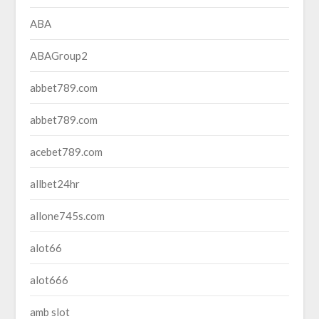
ABA
ABAGroup2
abbet789.com
abbet789.com
acebet789.com
allbet24hr
allone745s.com
alot66
alot666
amb slot