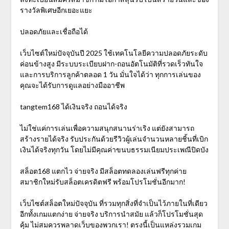
รางวัลพิเศษอีกเยอะแยะ
ปลอดภัยและเชื่อถือได้
เว็บไซต์ใหม่ปัจจุบันปี 2025 ใช้เทคโนโลยีความปลอดภัยระดับ
ค่อนข้างสูง มีระบบระเบียบฝาก-ถอนอัตโนมัติที่รวดเร็วทันใจ
และการบริการลูกค้าตลอด 1 วัน มั่นใจได้ว่า ทุกการเล่นของ
คุณจะได้รับการดูแลอย่างมืออาชีพ
tangtem168 ได้เงินจริง ถอนได้จริง
ไม่ใช่แค่การเล่นเพื่อความสนุกสนานร่าเริง แต่ยังสามารถ
สร้างรายได้จริง รับประกันด้วยรีวิวผู้เล่นจำนวนหลายชิ้นที่เบิก
เงินได้จริงทุกวัน โดยไม่มีคุณค่าขนบธรรมเนียมประเพณีปิดบัง
สล็อต168 แตกไว จ่ายจริง มีสล็อตทดลองเล่นฟรีทุกค่าย
สมาชิกใหม่รับสล็อตเครดิตฟรี พร้อมโปรโมชั่นอีกมาก!
เว็บไซต์สล็อตใหม่ปัจจุบัน ที่รวมทุกสิ่งที่จำเป็นไว้ภายในที่เดียว
อีกทั้งเกมแตกง่าย จ่ายจริง บริการนำสมัย แล้วก็โปรโมชั่นสุด
คุ้ม ไม่สมควรพลาดเว็บของพวกเรา! ตรงนี้เป็นแหล่งรวมเกม