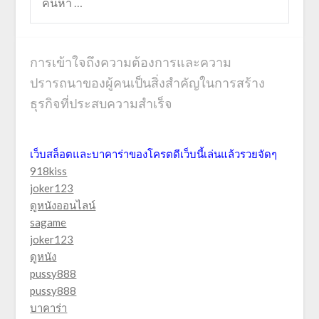
สำหรับ:
การเข้าใจถึงความต้องการและความ
ปรารถนาของผู้คนเป็นสิ่งสำคัญในการสร้าง
ธุรกิจที่ประสบความสำเร็จ
เว็บสล็อตและบาคาร่าของโครตดีเว็บนี้เล่นแล้วรวยจัดๆ
918kiss
joker123
ดูหนังออนไลน์
sagame
joker123
ดูหนัง
pussy888
pussy888
บาคาร่า