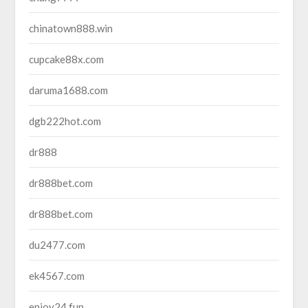
chinatown888.win
cupcake88x.com
daruma1688.com
dgb222hot.com
dr888
dr888bet.com
dr888bet.com
du2477.com
ek4567.com
enjoy24.fun