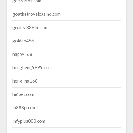
gem99ths.com
goatbetroyalcasino.com
goatza888fin.com
golden456
happy168
hengheng9899.com
hengjing168
hi6bet.com
ib888pro.bet
infyplus888.com