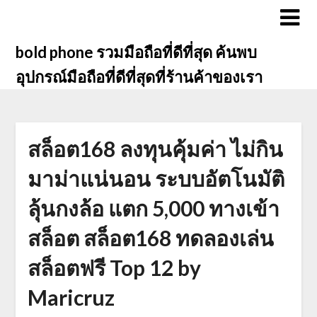
Skip
to
content
bold phone รวมมือถือที่ดีที่สุด ค้นพบ
อุปกรณ์มือถือที่ดีที่สุดที่ร้านค้าของเรา
สล็อต168 ลงทุนคุ้มค่า ไม่กิน
มาม่าแน่นอน ระบบอัตโนมัติ
ลุ้นกงล้อ แตก 5,000 ทางเข้า
สล็อต สล็อต168 ทดลองเล่น
สล็อตฟรี Top 12 by
Maricruz