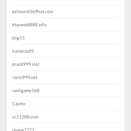
betworld369hot.com
bluewin8888.info
bng55
bonanza99
brazil999 slot
carlo999.net
cashgame168
Casino
cc11388.com
chang7777