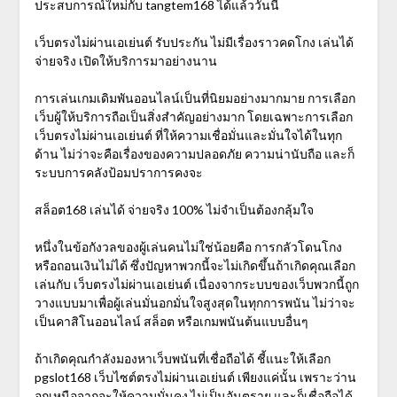
ประสบการณ์ใหม่กับ tangtem168 ได้แล้ววันนี้
เว็บตรงไม่ผ่านเอเย่นต์ รับประกัน ไม่มีเรื่องราวคดโกง เล่นได้
จ่ายจริง เปิดให้บริการมาอย่างนาน
การเล่นเกมเดิมพันออนไลน์เป็นที่นิยมอย่างมากมาย การเลือก
เว็บผู้ให้บริการถือเป็นสิ่งสำคัญอย่างมาก โดยเฉพาะการเลือก
เว็บตรงไม่ผ่านเอเย่นต์ ที่ให้ความเชื่อมั่นและมั่นใจได้ในทุก
ด้าน ไม่ว่าจะคือเรื่องของความปลอดภัย ความน่านับถือ และก็
ระบบการคลังป้อมปราการคงจะ
สล็อต168 เล่นได้ จ่ายจริง 100% ไม่จำเป็นต้องกลุ้มใจ
หนึ่งในข้อกังวลของผู้เล่นคนไม่ใช่น้อยคือ การกลัวโดนโกง
หรือถอนเงินไม่ได้ ซึ่งปัญหาพวกนี้จะไม่เกิดขึ้นถ้าเกิดคุณเลือก
เล่นกับ เว็บตรงไม่ผ่านเอเย่นต์ เนื่องจากระบบของเว็บพวกนี้ถูก
วางแบบมาเพื่อผู้เล่นมั่นอกมั่นใจสูงสุดในทุกการพนัน ไม่ว่าจะ
เป็นคาสิโนออนไลน์ สล็อต หรือเกมพนันต้นแบบอื่นๆ
ถ้าเกิดคุณกำลังมองหาเว็บพนันที่เชื่อถือได้ ชี้แนะให้เลือก
pgslot168 เว็บไซต์ตรงไม่ผ่านเอเย่นต์ เพียงแค่นั้น เพราะว่าน
อกเหนือจากจะให้ความมั่นคง ไม่เป็นอันตราย และก็เชื่อถือได้