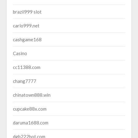
brazil999 slot
carlo999.net
cashgame168
Casino
cc11388.com
chang7777
chinatown888.win
cupcake88x.com
daruma1688.com
dgb222hot.com