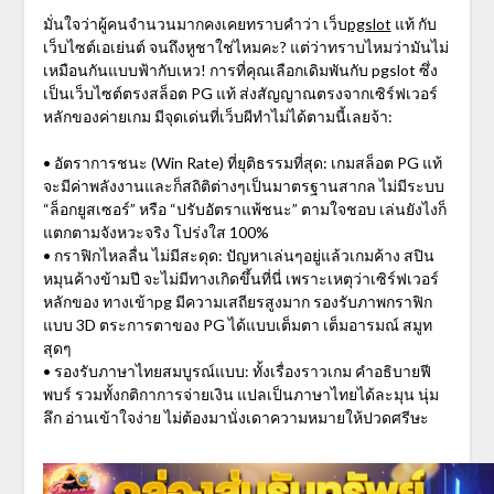
มั่นใจว่าผู้คนจำนวนมากคงเคยทราบคำว่า เว็บ
pgslot
แท้ กับ
เว็บไซต์เอเย่นต์ จนถึงหูชาใช่ไหมคะ? แต่ว่าทราบไหมว่ามันไม่
เหมือนกันแบบฟ้ากับเหว! การที่คุณเลือกเดิมพันกับ pgslot ซึ่ง
เป็นเว็บไซต์ตรงสล็อต PG แท้ ส่งสัญญาณตรงจากเซิร์ฟเวอร์
หลักของค่ายเกม มีจุดเด่นที่เว็บผีทำไม่ได้ตามนี้เลยจ้า:
• อัตราการชนะ (Win Rate) ที่ยุติธรรมที่สุด: เกมสล็อต PG แท้
จะมีค่าพลังงานและก็สถิติต่างๆเป็นมาตรฐานสากล ไม่มีระบบ
“ล็อกยูสเซอร์” หรือ “ปรับอัตราแพ้ชนะ” ตามใจชอบ เล่นยังไงก็
แตกตามจังหวะจริง โปร่งใส 100%
• กราฟิกไหลลื่น ไม่มีสะดุด: ปัญหาเล่นๆอยู่แล้วเกมค้าง สปิน
หมุนค้างข้ามปี จะไม่มีทางเกิดขึ้นที่นี่ เพราะเหตุว่าเซิร์ฟเวอร์
หลักของ ทางเข้าpg มีความเสถียรสูงมาก รองรับภาพกราฟิก
แบบ 3D ตระการตาของ PG ได้แบบเต็มตา เต็มอารมณ์ สมูท
สุดๆ
• รองรับภาษาไทยสมบูรณ์แบบ: ทั้งเรื่องราวเกม คำอธิบายฟี
พบร์ รวมทั้งกติกาการจ่ายเงิน แปลเป็นภาษาไทยได้ละมุน นุ่ม
ลึก อ่านเข้าใจง่าย ไม่ต้องมานั่งเดาความหมายให้ปวดศรีษะ