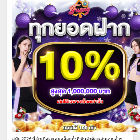
สมัย 2026 นี้ ถ้าเกิดจะเล่นสล็อตทั้งที มันจำต้องเล่นแบบล้ำๆ