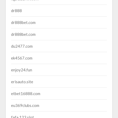
dr888
dr888bet.com
dr888bet.com
du2477.com
ek4567.com
enjoy24.fun
erisauto.site
etbet16888.com
eu369clubs.com
fafa 123 slot