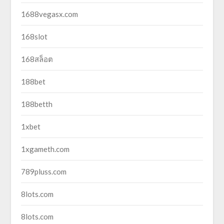
1688vegasx.com
168slot
168สล็อต
188bet
188betth
1xbet
1xgameth.com
789pluss.com
8lots.com
8lots.com