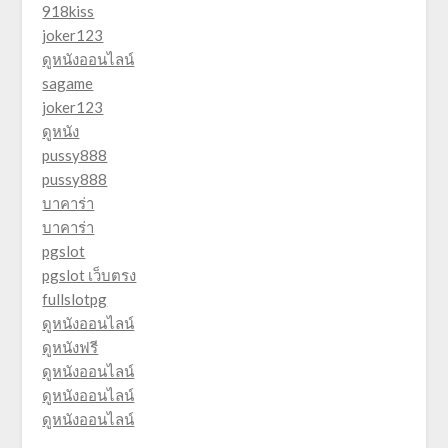
918kiss
joker123
ดูหนังออนไลน์
sagame
joker123
ดูหนัง
pussy888
pussy888
บาคาร่า
บาคาร่า
pgslot
pgslot เว็บตรง
fullslotpg
ดูหนังออนไลน์
ดูหนังฟรี
ดูหนังออนไลน์
ดูหนังออนไลน์
ดูหนังออนไลน์