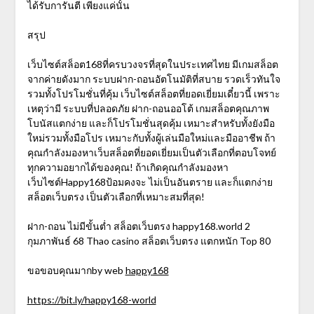
ได้รับการันตี เพียงแค่นั้น
สรุป
เว็บไซต์สล็อต168ที่ครบวงจรที่สุดในประเทศไทย มีเกมสล็อต
จากค่ายดังมาก ระบบฝาก-ถอนอัตโนมัติที่สบาย รวดเร็วทันใจ
รวมทั้งโปรโมชั่นที่คุ้ม เว็บไซต์สล็อตที่ยอดเยี่ยมเดี๋ยวนี้ เพราะ
เหตุว่ามี ระบบที่ปลอดภัย ฝาก-ถอนออโต้ เกมสล็อตคุณภาพ
โบนัสแตกง่าย และก็โปรโมชั่นสุดคุ้ม เหมาะสำหรับทั้งยังมือ
ใหม่รวมทั้งมือโปร เหมาะกับทั้งผู้เล่นมือใหม่และมืออาชีพ ถ้า
คุณกำลังมองหาเว็บสล็อตที่ยอดเยี่ยมเป็นตัวเลือกที่ตอบโจทย์
ทุกความอยากได้ของคุณ! ถ้าเกิดคุณกำลังมองหา
เว็บไซต์Happy168ป้อมคงจะ ไม่เป็นอันตราย และก็แตกง่าย
สล็อตเว็บตรง เป็นตัวเลือกที่เหมาะสมที่สุด!
ฝาก-ถอน ไม่มีขั้นต่ำ สล็อตเว็บตรง happy168.world 2
กุมภาพันธ์ 68 Thao casino สล็อตเว็บตรง แตกหนัก Top 80
ขอขอบคุณมากby web
happy168
https://bit.ly/happy168-world