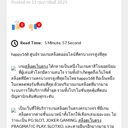
Posted on
11 กุมภาพันธ์ 2025
0
0
Read Time:
5 Minute, 57 Second
happy168 ศูนย์รวมเกมสล็อตออนไลน์ที่ครบวงจรสูงที่สุด
เกม
สล็อตเว็บตรง
ได้กลายเป็นหนึ่งในเกมคาสิโนยอดนิยม
ที่ผู้เล่นทั่วโลกมีความสนใจ รวมทั้งถ้าเกิดพูดถึงเว็บไซต์
สล็อตที่มีความครบวงจรสูงที่สุดในไทย happy168 ถือเป็นหนึ่ง
ในแพลตฟอร์มที่เด่นที่สุด ด้วยปริมาณเกมสล็อตที่มากมาย
ระบบการให้บริการที่ล้ำยุค รวมทั้งโปรโมชั่นสุดคุ้มที่ตอบ
ปัญหานักเดิมพันทุกระดับ
เป็นเว็บที่ให้บริการเกมสล็อตเว็บตรงครบวงจร ที่มีเกม
สล็อตจากค่ายชั้นแนวหน้าทั้งโลกให้เลือกเล่นเยอะแยะ ไม่
ว่าจะเป็น PG SLOT, JOKER GAMING,
สล็อตเว็บตรง
PRAGMATIC PLAY, SLOTXO, และค่ายอื่นๆอีกมากมาย รวม