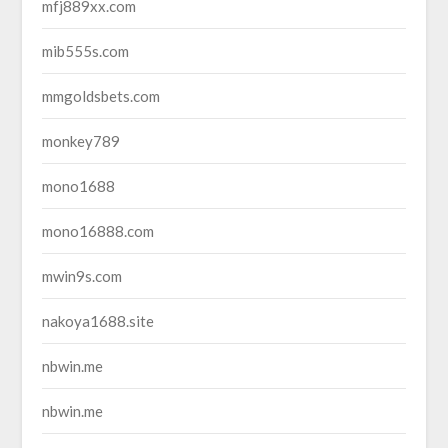
mfj889xx.com
mib555s.com
mmgoldsbets.com
monkey789
mono1688
mono16888.com
mwin9s.com
nakoya1688.site
nbwin.me
nbwin.me