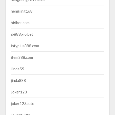
hengjing168
hi6bet.com
ib888pro.bet
infyplus888.com
item388.com
Jinda55
jinda888
Joker123
joker123auto
Joker123th