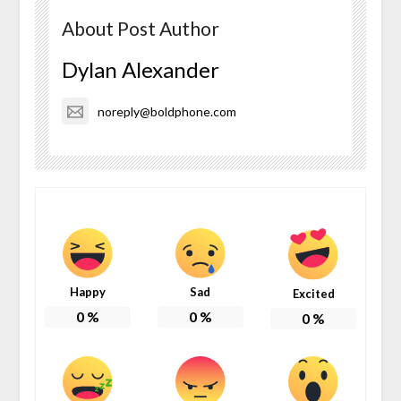
About Post Author
Dylan Alexander
noreply@boldphone.com
Happy
Sad
Excited
0
%
0
%
0
%