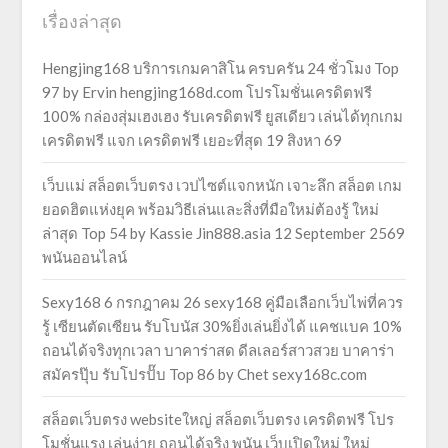
เรื่องล่าสุด
Hengjing168 บริการเกมคาสิโน ครบครัน 24 ชั่วโมง Top
97 by Ervin hengjing168d.com โปรโมชั่นเครดิตฟรี
100% กล่องสุ่มเฮงเฮง รับเครดิตฟรี ยูสเดียว เล่นได้ทุกเกม
เครดิตฟรี แจก เครดิตฟรี เยอะที่สุด 19 สิงหา 69
เว็บแม่ สล็อตเว็บตรง เวปไซต์แจกหนัก เจาะลึก สล็อต เกม
ยอดฮิตแห่งยุค พร้อมวิธีเล่นและสิ่งที่มือใหม่ต้องรู้ ใหม่
ล่าสุด Top 54 by Kassie Jin888.asia 12 September 2569
พนันออนไลน์
Sexy168 6 กรกฎาคม 26 sexy168 คู่มือเลือกเว็บไพ่ที่ควร
รู้ เซียนตัดเซียน รับโบนัส 30%ยิ่งเล่นยิ่งได้ แคชแบค 10%
ถอนได้จริงทุกเวลา บาคาร่าสด ดีลเลอร์สาวสวย บาคาร่า
สมัครปุ๊บ รับโปรปั๊บ Top 86 by Chet sexy168c.com
สล็อตเว็บตรง websiteใหญ่ สล็อตเว็บตรง เครดิตฟรี โปร
โมชั่นแรง เล่นง่าย ถอนได้จริง พนัน เว็บเปิดใหม่ ใหม่