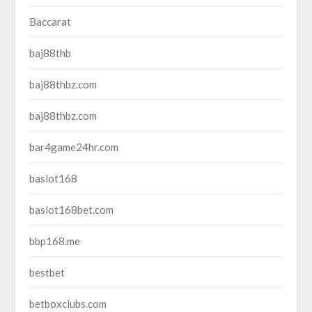
Baccarat
baj88thb
baj88thbz.com
baj88thbz.com
bar4game24hr.com
baslot168
baslot168bet.com
bbp168.me
bestbet
betboxclubs.com