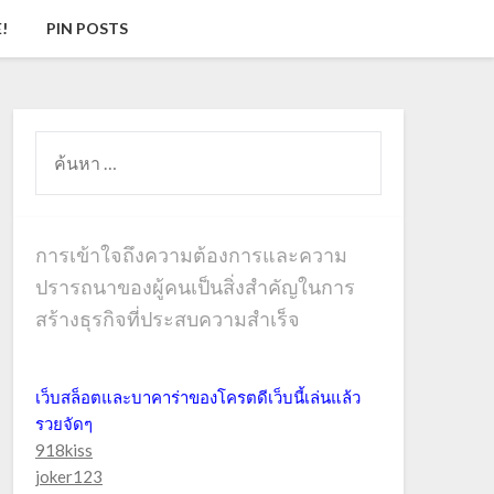
!
PIN POSTS
ค้นหา
สำหรับ:
การเข้าใจถึงความต้องการและความ
ปรารถนาของผู้คนเป็นสิ่งสำคัญในการ
สร้างธุรกิจที่ประสบความสำเร็จ
เว็บสล็อตและบาคาร่าของโครตดีเว็บนี้เล่นแล้ว
รวยจัดๆ
918kiss
joker123