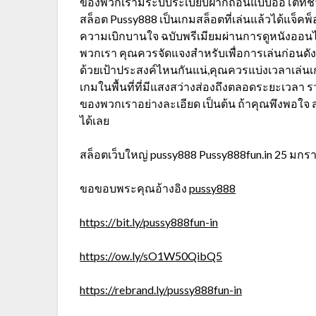
ของพวกเรามีระบบระเบียบฝากถอนแบบออโต้ที่ช่วย
สล็อต Pussy888 เป็นเกมสล็อตที่เล่นแล้วได้แจ็
ความเบิกบานใจ ฉบับพรีเมียมผ่านการดูหนังออนไล
พวกเรา คุณควรจัดแจงสำหรับเพื่อการเล่นก่อนดัง
ด้วยเป้าประสงค์ไหนกันแน่,คุณควรแบ่งเวลาเล่นเ
เกมในพื้นที่ที่มีแสงสว่างส่องถึงตลอดระยะเวลา
ของพวกเราอย่างละเอียด เป็นต้น ถ้าคุณพึงพอใ
ได้เลย
สล็อตเว็บใหญ่ pussy888 Pussy888fun.in 25 มกรา
ขอขอบพระคุณอ้างอิง
pussy888
https://bit.ly/pussy888fun-in
https://ow.ly/sO1W50QibQ5
https://rebrand.ly/pussy888fun-in