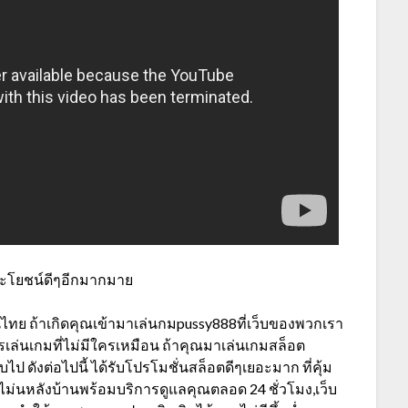
ประโยชน์ดีๆอีกมากมาย
ุดในไทย ถ้าเกิดคุณเข้ามาเล่นกมpussy888ที่เว็บของพวกเรา
ล่นเกมที่ไม่มีใครเหมือน ถ้าคุณมาเล่นเกมสล็อต
ป ดังต่อไปนี้ ได้รับโปรโมชั่นสล็อตดีๆเยอะมาก ที่คุ้ม
ม่นหลังบ้านพร้อมบริการดูแลคุณตลอด 24 ชั่วโมง,เว็บ