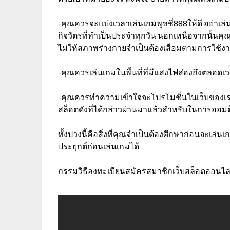
-คุณควรจะแบ่งเวลาเล่นเกมพุชชี่888ให้ดี อย่า
กิจวัตรที่ทำเป็นประจำทุกวัน นอกเหนือจากนั้นค
ไม่ให้สภาพร่างกายจำเป็นต้องเสื่อมตามการใช้ง
-คุณควรเล่นเกมในพื้นที่ที่มีแสงไฟส่องถึงตลอดเว
-คุณควรทำความเข้าใจจะโปรโมชั่นในเว็บของเราอ
สล็อตดังที่ได้กล่าวผ่านมาแล้วสำหรับในการออมต
ทั้งปวงนี้คือสิ่งที่คุณจำเป็นต้องศึกษาก่อนจะเล
ประยุกต์ก่อนเล่นเกมได้
กรรมวิธีลงทะเบียนสมัครสมาชิกเว็บสล็อตออนไลน์