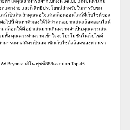
ทำให้คุณสามารถฝากเบิกเงินได้แบบไม่มีขึ้นต่ำ,เกม
คพ็อตแตกง่าย และก็ สิทธิประโยชน์สำหรับในการรับชม
น์ เป็นต้น ถ้าคุณพอใจเล่นสล็อตออนไลน์ที่เว็บไซต์ของ
ต่อไปนี้ ค้นหาตัวเองให้ได้ว่าคุณอยากเล่นสล็อตออนไลน์
กมสล็อตให้ดี อย่าเล่นมากเกินความจำเป็น,คุณควรเล่น
 รวมทั้ง คุณควรทำความเข้าใจจะโปรโมชั่นในเว็บไซต์
จ สามารถมาสมัครเป็นสมาชิกเว็บไซต์สล็อตของพวกเรา
 66 Bryon คาสิโน พุชชี่888แจกบ่อย Top 45