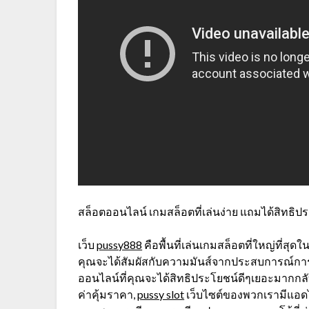
สล็อตออนไลน์ เกมสล็อตที่เล่นง่าย แถมได้สิทธิ
เว็บ
pussy888
คือพื้นที่เล่นเกมสล็อตที่ใหญ่ที่ส
คุณจะได้สัมผัสกับความมันส์จากประสบการณ์การเ
ออนไลน์ที่คุณจะได้สิทธิประโยชน์ดีๆเยอะมากกลับไ
ค่าคุ้มราคา,
pussy slot
เว็บไซต์ของพวกเรามีแอดไ