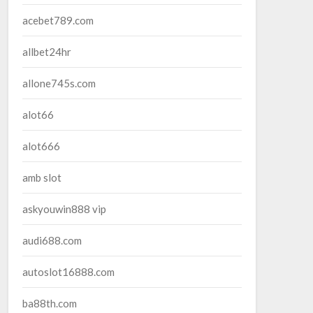
acebet789.com
allbet24hr
allone745s.com
alot66
alot666
amb slot
askyouwin888 vip
audi688.com
autoslot16888.com
ba88th.com