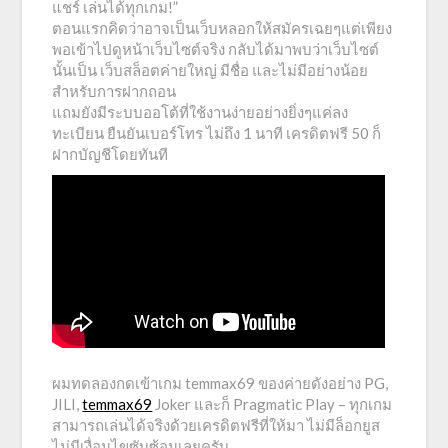
แชร์ เล่นได้ทุกเกม!”
ตอนแรกคิดว่าอาจเป็นเว็บหลอกให้สมัครเฉยๆแต่เพียง
พอเข้าไปดูหน้าเว็บไซต์จริง กลับได้มาพบว่าเว็บไซต์
นั้นเป็น เว็บสล็อตค่ายใหญ่ มีชื่อ และไม่มีอย่างน้อย
สำหรับการฝากถอน
แถมยังมีระบบออโต้ที่ใช้งานง่ายอย่างยิ่งๆแค่ลง
ทะเบียน ยืนยันเบอร์โทร ไม่ถึง 1 นาที เครดิตฟรี 50 ก็
ฝากบัญชีโดยทันที
ผมทดลองกดเข้าเกม temmax69 ของค่ายดังอย่าง PG,
JILI,
temmax69
Joker และก็ Pragmatic Play – ทุกเกม
สามารถเล่นได้จริงด้วยเครดิตฟรีที่ให้มา ไม่มีล็อกยูส
ไม่มีเงื่อนไขซับซ้อนเลยครับ