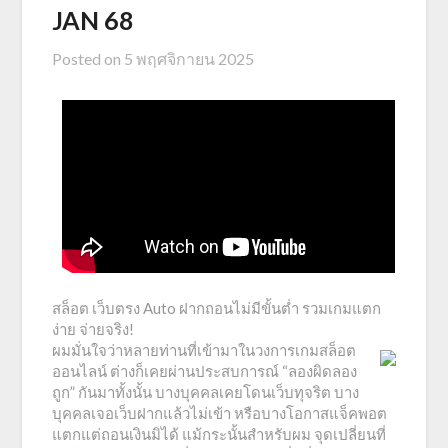
JAN 68
Posted on
5 พฤศจิกายน 2025
สล็อต เว็บตรง Auto ฝากถอนไม่มีขั้นต่ำ รวมเกมแตก
ง่าย จ่ายจริง!
ผมมั่นใจว่าหลายท่านที่เข้ามาในวงการเกมสล็อต
ออนไลน์ ต่างก็เคยผ่านประสบการณ์ “ลองผิดลอง
ถูก” กันมาทั้งนั้น บางบุคคลเคยโดนเว็บทุจริต บาง
บุคคลเจอเว็บฝากแล้วไม่เข้า หรือบางโอกาสแจ็คพอต
แตกแต่ถอนเงินมิได้ แม้กระนั้นสำหรับผม จุดเปลี่ยนที่