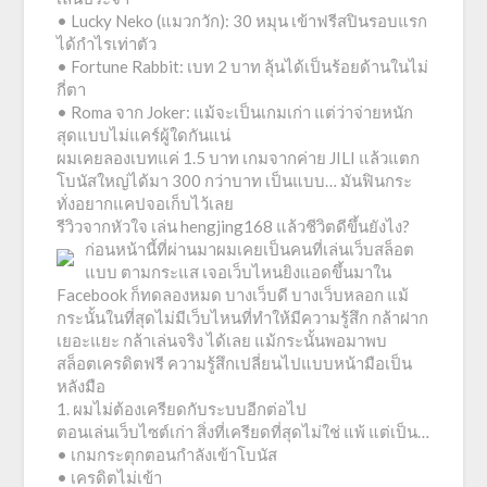
• Lucky Neko (แมวกวัก): 30 หมุน เข้าฟรีสปินรอบแรก
ได้กำไรเท่าตัว
• Fortune Rabbit: เบท 2 บาท ลุ้นได้เป็นร้อยด้านในไม่
กี่ตา
• Roma จาก Joker: แม้จะเป็นเกมเก่า แต่ว่าจ่ายหนัก
สุดแบบไม่แคร์ผู้ใดกันแน่
ผมเคยลองเบทแค่ 1.5 บาท เกมจากค่าย JILI แล้วแตก
โบนัสใหญ่ได้มา 300 กว่าบาท เป็นแบบ… มันฟินกระ
ทั่งอยากแคปจอเก็บไว้เลย
รีวิวจากหัวใจ เล่น hengjing168 แล้วชีวิตดีขึ้นยังไง?
ก่อนหน้านี้ที่ผ่านมาผมเคยเป็นคนที่เล่นเว็บสล็อต
แบบ ตามกระแส เจอเว็บไหนยิงแอดขึ้นมาใน
Facebook ก็ทดลองหมด บางเว็บดี บางเว็บหลอก แม้
กระนั้นในที่สุดไม่มีเว็บไหนที่ทำให้มีความรู้สึก กล้าฝาก
เยอะแยะ กล้าเล่นจริง ได้เลย แม้กระนั้นพอมาพบ
สล็อตเครดิตฟรี ความรู้สึกเปลี่ยนไปแบบหน้ามือเป็น
หลังมือ
1. ผมไม่ต้องเครียดกับระบบอีกต่อไป
ตอนเล่นเว็บไซต์เก่า สิ่งที่เครียดที่สุดไม่ใช่ แพ้ แต่เป็น…
• เกมกระตุกตอนกำลังเข้าโบนัส
• เครดิตไม่เข้า