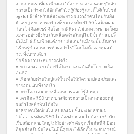
จากตอนแรกที่ผมเพียงแค่ “ต้องการลองเล่นเฉยๆ”กลับ
กลายเป็นว่าผมได้อีกทั้งกำไร รู้เรื่องรู้ และก็ได้เว็บไซต์
pgslot ดีๆสำหรับเล่นระยะยาว ผมว่าถ้าคนไหนกันยัง
ลังเลอยู่ ลองเลยขอรับ สล็อต เครดิตฟรี 50 ไม่ต้องฝาก
ก่อน ไม่ต้องแชร์ คือโอกาสดีที่คุณไม่สมควรพลาด โดย
เฉพาะอย่างยิ่งกับ เว็บสล็อตค่ายใหญ่ไม่มีขั้นต่ำ แบบงี้
มันไม่ได้เป็นเพียงแค่การ “เล่นเกม” แม้กระนั้นเป็นการ
“เรียนรู้ขั้นตอนการทำผลกำไร” โดยไม่ต้องลงทุนแม้
กระทั้งบาทเดียว
ข้อคิดจากประสบการณ์จริง
• อย่ามองว่าเครดิตฟรีเป็นของเล่น มันคือโอกาสเริ่ม
ต้นที่ดี
• เลือกเว็บค่ายใหญ่แค่นั้น เพื่อให้มีความปลอดภัยและ
การถอนเงินที่รวดเร็ว
• อย่าโลภ เล่นอย่างมีแผนการและก็รู้จักหยุด
• เครดิตฟรี 50 บาท บางทีอาจกลายเป็นทุนต่อยอดสู่
ผลกำไรหลักพันได้จริง
สำหรับคนใดที่ยังไม่เคยลอง ผมชี้แนะเลยครับผม
“สล็อต เครดิตฟรี 50 ไม่ต้องฝากก่อน ไม่ต้องแชร์” กับ
เว็บสล็อตค่ายใหญ่ไม่มีอย่างต่ำ คือจุดเริ่มต้นที่ดีเยี่ยม
ที่สุดสำหรับมือใหม่ในปีนี้คุณจะได้อีกทั้งประสบการณ์