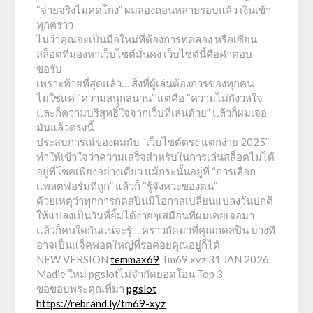
“จ่ายจริงไม่คดโกง” ผมลองถอนหลายรอบแล้ว เงินเข้า
ทุกคราว
ไม่ว่าคุณจะเป็นมือใหม่ที่ต้องการทดลอง หรือเซียน
สล็อตที่มองหาเว็บไซต์มั่นคง เว็บไซต์นี้คือคำตอบ
ขอรับ
เพราะท้ายที่สุดแล้ว… สิ่งที่ผู้เล่นต้องการของทุกคน
ไม่ใช่แค่ “ความสนุกสนาน” แต่คือ “ความไม่กังวลใจ
และก็ความบริสุทธิ์ใจจากเว็บที่เล่นด้วย” แล้วก็ผมเจอ
มันแล้วตรงนี้
ประสบการณ์ของผมกับ “เว็บไซต์ตรง แตกง่าย 2025”
ทำให้เข้าใจว่าความเสร็จสำหรับในการเล่นสล็อตไม่ได้
อยู่ที่โชคเพียงอย่างเดียว แม้กระนั้นอยู่ที่ “การเลือก
แพลตฟอร์มที่ถูก” แล้วก็ “รู้จังหวะของตน”
ด้วยเหตุว่าทุกการกดสปินมีโอกาสเปลี่ยนแปลงวันปกติ
ให้แปลงเป็นวันที่ยิ้มได้ง่ายๆเสมือนที่ผมเคยเจอมา
แล้วก็คนใดกันแน่จะรู้… คราวถัดมาที่คุณกดสปิน บางที
อาจเป็นแจ็คพอตใหญ่ที่รอคอยคุณอยู่ก็ได้
NEW VERSION
temmax69
Tm69.xyz 31 JAN 2026
Madie ใหม่ pgslotไม่จำกัดยอดโอน Top 3
ขอขอบพระคุณที่มา
pgslot
https://rebrand.ly/tm69-xyz