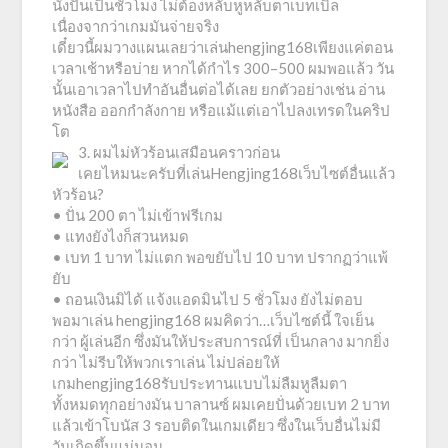
นั่งปั่นเป็นชั่วโมง ไม่ต้องหลับหูหลับตาเบทเบิ้ล
เนื่องจากว่าเกมมันจ่ายจริง
เดี๋ยวนี้ผมวางแผนเลยว่าเล่นhengjing168เพียงแค่ตอน
เวลาเช้าหรือบ่าย หากได้กำไร 300–500 ผมพอแล้ว วัน
นั้นเอาเวลาไปทำอันอื่นต่อได้เลย ยกตัวอย่างเช่น อ่าน
หนังสือ ออกกำลังกาย หรือแม้แต่เอาไปลงเทรดในคริป
โต
3. ผมไม่หัวร้อนเสมือนคราวก่อน
เคยไหมนะครับที่เล่นHengjing168เว็บไซต์อื่นแล้ว
หัวร้อน?
• ปั่น 200 ตา ไม่เข้าฟรีเกม
• แทงยังไงก็สวนหมด
• เบท 1 บาท ไม่แตก พอขยับไป 10 บาท ปรากฏว่าแพ้
ยับ
• ถอนเงินมิได้ แจ้งแอดมินไป 5 ชั่วโมง ยังไม่ตอบ
พอมาเล่น hengjing168 ผมคิดว่า…เว็บไซต์นี้ ใจเย็น
กว่า ผู้เล่นอีก ซึ่งมันให้ประสบการณ์ที่ เป็นกลาง มากยิ่ง
กว่า ไม่รีบให้พวกเราเล่น ไม่ปล่อยให้
เกมhengjing168รับประทานแบบไม่ลืมหูลืมตา
ทั้งหมดทุกอย่างมัน บาลานซ์ ผมเคยปั่นด้วยเบท 2 บาท
แล้วเข้าโบนัส 3 รอบติดในเกมเดียว ซึ่งในเว็บอื่นไม่มี
วันเกิดขึ้นแน่นอน