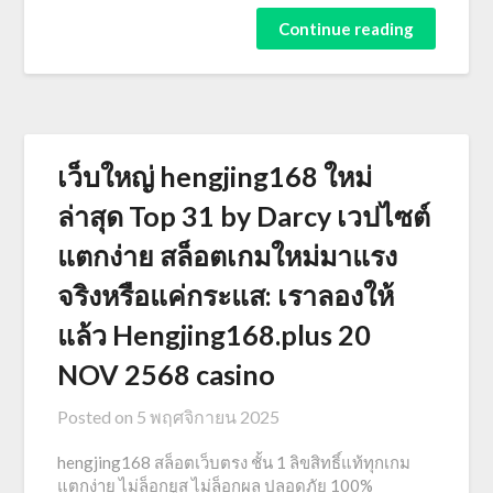
Continue reading
เว็บใหญ่ hengjing168 ใหม่
ล่าสุด Top 31 by Darcy เวปไซต์
แตกง่าย สล็อตเกมใหม่มาแรง
จริงหรือแค่กระแส: เราลองให้
แล้ว Hengjing168.plus 20
NOV 2568 casino
Posted on
5 พฤศจิกายน 2025
hengjing168 สล็อตเว็บตรง ชั้น 1 ลิขสิทธิ์แท้ทุกเกม
แตกง่าย ไม่ล็อกยูส ไม่ล็อกผล ปลอดภัย 100%