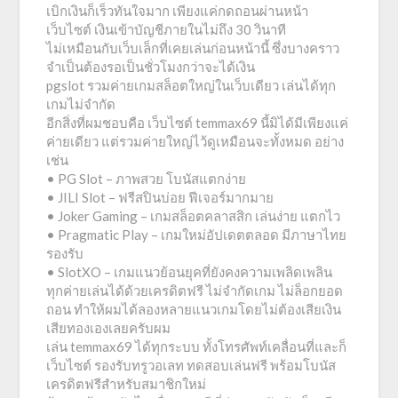
เบิกเงินก็เร็วทันใจมาก เพียงแค่กดถอนผ่านหน้า
เว็บไซต์ เงินเข้าบัญชีภายในไม่ถึง 30 วินาที
ไม่เหมือนกับเว็บเล็กที่เคยเล่นก่อนหน้านี้ ซึ่งบางคราว
จำเป็นต้องรอเป็นชั่วโมงกว่าจะได้เงิน
pgslot รวมค่ายเกมสล็อตใหญ่ในเว็บเดียว เล่นได้ทุก
เกมไม่จำกัด
อีกสิ่งที่ผมชอบคือ เว็บไซต์ temmax69 นี้มิได้มีเพียงแค่
ค่ายเดียว แต่รวมค่ายใหญ่ไว้ดูเหมือนจะทั้งหมด อย่าง
เช่น
• PG Slot – ภาพสวย โบนัสแตกง่าย
• JILI Slot – ฟรีสปินบ่อย ฟีเจอร์มากมาย
• Joker Gaming – เกมสล็อตคลาสสิก เล่นง่าย แตกไว
• Pragmatic Play – เกมใหม่อัปเดตตลอด มีภาษาไทย
รองรับ
• SlotXO – เกมแนวย้อนยุคที่ยังคงความเพลิดเพลิน
ทุกค่ายเล่นได้ด้วยเครดิตฟรี ไม่จำกัดเกม ไม่ล็อกยอด
ถอน ทำให้ผมได้ลองหลายแนวเกมโดยไม่ต้องเสียเงิน
เสียทองเองเลยครับผม
เล่น temmax69 ได้ทุกระบบ ทั้งโทรศัพท์เคลื่อนที่และก็
เว็บไซต์ รองรับทรูวอเลท ทดสอบเล่นฟรี พร้อมโบนัส
เครดิตฟรีสำหรับสมาชิกใหม่