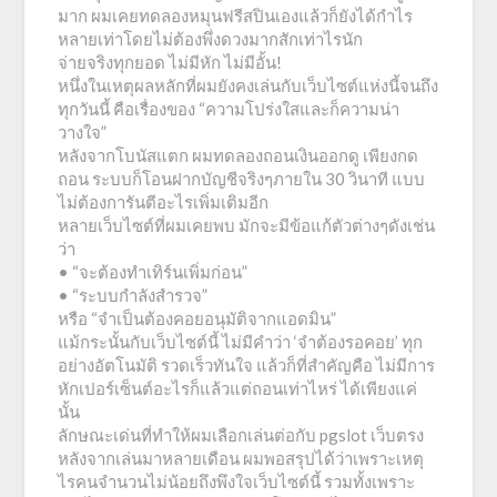
มาก ผมเคยทดลองหมุนฟรีสปินเองแล้วก็ยังได้กำไร
หลายเท่าโดยไม่ต้องพึ่งดวงมากสักเท่าไรนัก
จ่ายจริงทุกยอด ไม่มีหัก ไม่มีอั้น!
หนึ่งในเหตุผลหลักที่ผมยังคงเล่นกับเว็บไซต์แห่งนี้จนถึง
ทุกวันนี้ คือเรื่องของ “ความโปร่งใสและก็ความน่า
วางใจ”
หลังจากโบนัสแตก ผมทดลองถอนเงินออกดู เพียงกด
ถอน ระบบก็โอนฝากบัญชีจริงๆภายใน 30 วินาที แบบ
ไม่ต้องการันตีอะไรเพิ่มเติมอีก
หลายเว็บไซต์ที่ผมเคยพบ มักจะมีข้อแก้ตัวต่างๆดังเช่น
ว่า
• “จะต้องทำเทิร์นเพิ่มก่อน”
• “ระบบกำลังสำรวจ”
หรือ “จำเป็นต้องคอยอนุมัติจากแอดมิน”
แม้กระนั้นกับเว็บไซต์นี้ ไม่มีคำว่า ‘จำต้องรอคอย’ ทุก
อย่างอัตโนมัติ รวดเร็วทันใจ แล้วก็ที่สำคัญคือ ไม่มีการ
หักเปอร์เซ็นต์อะไรก็แล้วแต่ถอนเท่าไหร่ ได้เพียงแค่
นั้น
ลักษณะเด่นที่ทำให้ผมเลือกเล่นต่อกับ pgslot เว็บตรง
หลังจากเล่นมาหลายเดือน ผมพอสรุปได้ว่าเพราะเหตุ
ไรคนจำนวนไม่น้อยถึงพึงใจเว็บไซต์นี้ รวมทั้งเพราะ