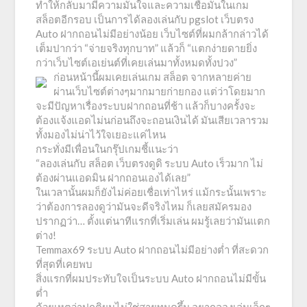
ทำให้กลับมามีความมั่นใจและความเชื่อมั่นในเกม
สล็อตอีกรอบ เป็นการได้ลองเล่นกับ pgslot เว็บตรง
Auto ฝากถอนไม่มีอย่างน้อย เว็บไซต์ที่ผมกล้ากล่าวได้
เต็มปากว่า “จ่ายจริงทุกบาท” แล้วก็ “แตกง่ายดายยิ่ง
กว่าเว็บไซต์เอเย่นต์ที่เคยเล่นมาทั้งหมดทั้งปวง”
ก่อนหน้านี้ผมเคยเล่นเกม สล็อต จากหลายค่าย
ผ่านเว็บไซต์ต่างๆมากมายก่ายกอง แต่ว่าโดยมาก
จะมีปัญหาเรื่องระบบฝากถอนที่ช้า แล้วก็บางครั้งจะ
ต้องแจ้งแอดไม่นก่อนถึงจะถอนเงินได้ มันเสียเวลารวม
ทั้งมองไม่น่าไว้ใจเยอะแค่ไหน
กระทั่งมีเพื่อนในกรุ๊ปเกมชี้แนะว่า
“ลองเล่นกับ สล็อต เว็บตรงดูดิ ระบบ Auto เร็วมาก ไม่
ต้องผ่านแอดมิน ฝากถอนเองได้เลย”
ในเวลานั้นผมก็ยังไม่ค่อยเชื่อเท่าไหร่ แม้กระนั้นเพราะ
ว่าต้องการลองดูว่ามันจะดีจริงไหม ก็เลยสมัครมอง
ปรากฏว่า… ตั้งแต่นาทีแรกที่เริ่มเล่น ผมรู้เลยว่ามันแตก
ต่าง!
Temmax69 ระบบ Auto ฝากถอนไม่มีอย่างต่ำ ที่สะดวก
ที่สุดที่เคยพบ
สิ่งแรกที่ผมประทับใจเป็นระบบ Auto ฝากถอนไม่มีขั้น
ต่ำ