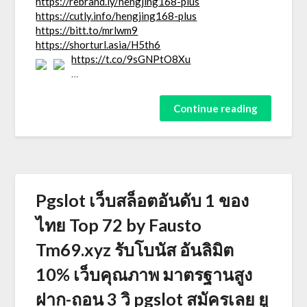
https://rebrand.ly/hengjing168-plus
https://cutly.info/hengjing168-plus
https://bitt.to/mrlwm9
https://shorturl.asia/H5th6
https://t.co/9sGNPtO8Xu
…
Continue reading
Pgslot เว็บสล็อตอันดับ 1 ของ
ไทย Top 72 by Fausto
Tm69.xyz รับโบนัส อันลิมิต
10% เว็บคุณภาพ มาตรฐานสูง
ฝาก-ถอน 3 วิ pgslot สมัครเลย ยู