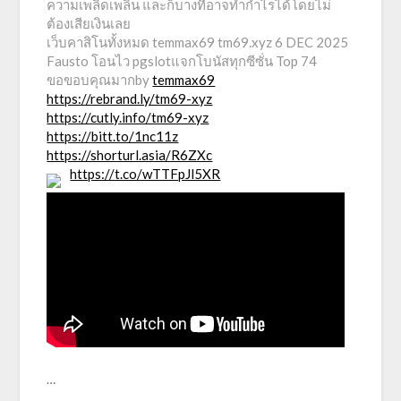
ความเพลิดเพลิน และก็บางทีอาจทำกำไรได้โดยไม่
ต้องเสียเงินเลย
เว็บคาสิโนทั้งหมด temmax69 tm69.xyz 6 DEC 2025
Fausto โอนไว pgslotแจกโบนัสทุกซีซั่น Top 74
ขอขอบคุณมากby
temmax69
https://rebrand.ly/tm69-xyz
https://cutly.info/tm69-xyz
https://bitt.to/1nc11z
https://shorturl.asia/R6ZXc
https://t.co/wTTFpJl5XR
…