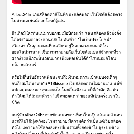
Allbet24hr เกมสล็อตคาสิโนที่ชนะแจ็คพอต เว็บไซต์สล็อตตรง
ไม่ผ่านเอเย่นต์ตอบโจทย์ผู้เล่น
ถ้าเกิดมีใครกันแน่มาบอกผมเมื่อปีก่อนว่า “เล่นสล็อตแล้วมั่งคั่ง
ได้จริง” ผมอาจจะสวนกลับไปทันทีว่า “ไม่เป็นประโยชน์”
เนื่องจากในฐานะคนที่วนเวียนอยู่ในแวดวงเกมคาสิโน
ออนไลน์มานาน เจ็บมามากมายกับเว็บไซต์เอเย่นต์จำพวกที่ว่า
ฝากง่ายแม้กระนั้นถอนยาก เพียงพอเล่นได้กำไรหน่อยก็โดน
บล็อกยูสเซอร์
หรือไม่ก็ปรับอัตราแพ้ชนะจนถึงเงินหมดกระเป๋าแบบงงเต็กๆ
จนถึงผมได้มาพบกับ 918kissme เว็บสล็อตตรงไม่ผ่านเอเย่นต์ที่
แปลงมุมมองมองดูของผมไปโดยสิ้นเชิง และก็ที่สำคัญคือ มัน
ทำให้ผมได้สัมผัสคำว่า “แจ็คพอตแตก” ของแท้เป็นครั้งแรกใน
ชีวิต
ผมรู้จัก allbet24hr จากข้อเสนอของเพื่อนในกรุ๊ปเล่นเกมส์ ตอน
แรกก็ไม่ได้มุ่งหวังอะไรมากมาย มีความคิดว่าเป็นแค่เว็บสล็อต
ทั่วไป แต่ว่าพอใช้ลองลงทะเบียนรวมทั้งกดเข้าไปดูระบบข้าง
หลังบ้าน สิ่งแรกที่ประทับหัวใจคือ ความเสถียรภาพรวมทั้ง