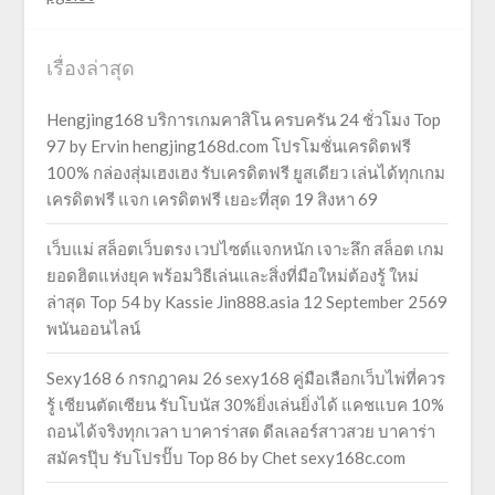
เรื่องล่าสุด
Hengjing168 บริการเกมคาสิโน ครบครัน 24 ชั่วโมง Top
97 by Ervin hengjing168d.com โปรโมชั่นเครดิตฟรี
100% กล่องสุ่มเฮงเฮง รับเครดิตฟรี ยูสเดียว เล่นได้ทุกเกม
เครดิตฟรี แจก เครดิตฟรี เยอะที่สุด 19 สิงหา 69
เว็บแม่ สล็อตเว็บตรง เวปไซต์แจกหนัก เจาะลึก สล็อต เกม
ยอดฮิตแห่งยุค พร้อมวิธีเล่นและสิ่งที่มือใหม่ต้องรู้ ใหม่
ล่าสุด Top 54 by Kassie Jin888.asia 12 September 2569
พนันออนไลน์
Sexy168 6 กรกฎาคม 26 sexy168 คู่มือเลือกเว็บไพ่ที่ควร
รู้ เซียนตัดเซียน รับโบนัส 30%ยิ่งเล่นยิ่งได้ แคชแบค 10%
ถอนได้จริงทุกเวลา บาคาร่าสด ดีลเลอร์สาวสวย บาคาร่า
สมัครปุ๊บ รับโปรปั๊บ Top 86 by Chet sexy168c.com