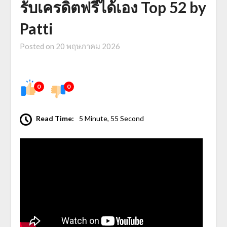
รับเครดิตฟรีได้เอง Top 52 by
Patti
Posted on
20 พฤษภาคม 2026
0
0
Read Time:
5 Minute, 55 Second