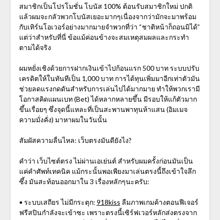
สมาชิกเป็นโปรโมชั่น โบนัส 100% ต้อนรับสมาชิกใหม่ ปกติ
แล้วผมจะกลัวพวกโบนัสเยอะมากๆเนื่องจากว่ามักจะมาพร้อม
กับเทิร์นโอเวอร์อย่างมากมายจำพวกที่ว่า “ชาติหน้าก็ถอนมิได้”
แต่ว่าสำหรับที่นี่ ข้อแม้ค่อนข้างจะสมเหตุสมผลและกระทำ
ตามได้จริง
ผมหยั่งเชิงด้วยการฝากเงินเข้าไปก้อนแรก 500 บาท ระบบปรับ
เครดิตให้ในทันทีเป็น 1,000 บาท การได้ทุนเพิ่มมาอีกเท่าตัวมัน
ช่วยลดแรงกดดันสำหรับการเล่นไปได้มากมาย ทำให้พวกเรามี
โอกาสคิดแผนเบท (Bet) ได้หลากหลายขึ้น มีรอบให้แก้ตัวมาก
ขึ้นเรื่อยๆ ซึ่งจุดนี้แหละที่เป็นสะพานพาทุนห้าแสน (อิมเมจ
ความมั่งคั่ง) มาหาผมในวันนั้น
สัมผัสความลื่นไหล: เว็บตรงมันดียังไง?
คำว่า เว็บไซต์ตรง ไม่ผ่านเอเย่นต์ สำหรับผมครั้งก่อนมันเป็น
แค่คำศัพท์เทคนิค แม้กระนั้นพอเพียงมาเล่นตรงนี้ถึงเข้าใจลึก
ซึ้ง มันสะท้อนออกมาใน 3 เรื่องหลักๆนะครับ:
• ระบบเสถียร ไม่มีกระตุก:
918kiss
ลืมภาพเกมค้างตอนฟีเจอร์
ฟรีสปินกำลังจะเข้าซะ เพราะตรงนี้เซิร์ฟเวอร์หลักส่งตรงจาก