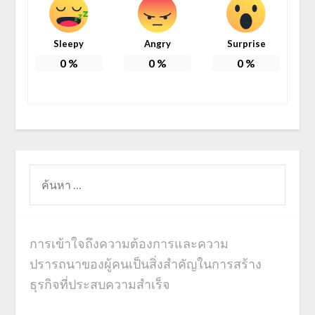
Sleepy
Angry
Surprise
0
%
0
%
0
%
ค้นหา
สำหรับ:
การเข้าใจถึงความต้องการและความ
ปรารถนาของผู้คนเป็นสิ่งสำคัญในการสร้าง
ธุรกิจที่ประสบความสำเร็จ