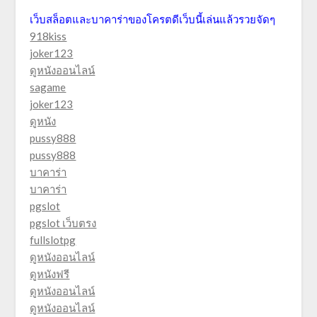
เว็บสล็อตและบาคาร่าของโครตดีเว็บนี้เล่นแล้วรวยจัดๆ
918kiss
joker123
ดูหนังออนไลน์
sagame
joker123
ดูหนัง
pussy888
pussy888
บาคาร่า
บาคาร่า
pgslot
pgslot เว็บตรง
fullslotpg
ดูหนังออนไลน์
ดูหนังฟรี
ดูหนังออนไลน์
ดูหนังออนไลน์