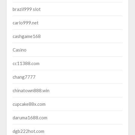
brazil999 slot
carlo999.net
cashgame168
Casino
cc11388.com
chang7777
chinatown888.win
cupcake88x.com
daruma1688.com
dgb222hot.com