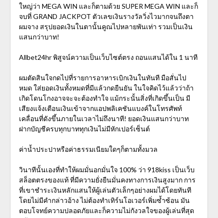
ใหญ่ว่า MEGA WIN และก็ตามด้วย SUPER MEGA WIN และก็
จบที่ GRAND JACKPOT ตัวเลขเงินรางวัลวิ่งไวมากจนถึงตา
ผมจาง สรุปยอดเงินในตานั้นคูณไปหลายพันเท่า รวมเป็นเงิน
แสนกว่าบาท!
Allbet24hr พิสูจน์ความเป็นเว็บไซต์ตรง ถอนแสนได้ใน 1 นาที
ผมตัดสินใจกดไปที่รายการอาหารเบิกเงินในทันที มือสั่นไป
หมด ใส่ยอดเงินทั้งหมดที่มีแล้วกดยืนยัน ในใจคิดไว้แล้วว่าถ้า
เกิดโดนโกงอาจจะจะต้องทำใจ แม้กระนั้นสิ่งที่เกิดขึ้นเป็น มี
เสียงแจ้งเตือนเงินเข้าจากแอปพลิเคชันแบงค์ในโทรศัพท์
เคลื่อนที่ดังขึ้นภายในเวลาไม่ถึงนาที! ยอดเงินแสนกว่าบาท
ฝากบัญชีครบทุกบาททุกเงินไม่มีหักเปอร์เซ็นต์
ค่าน้ำประปาหรือค่าธรรมเนียมใดๆก็ตามทั้งมวล
วินาทีนั้นเองที่ทำให้ผมมั่นอกมั่นใจ 100% ว่า 918kiss เป็นเว็บ
สล็อตตรงของแท้ ที่มีความยั่งยืนมั่นคงทางการเงินสูงมาก การ
ที่เขาชำระเงินหลักแสนให้ผู้เล่นตัวเล็กๆอย่างผมได้โดยทันที
โดยไม่มีคำกล่าวอ้าง ไม่ต้องทำเทิร์นโอเวอร์เพิ่มซ้ำซ้อน มัน
ตอบโจทย์ความปลอดภัยและก็ความไม่กังวลใจของผู้เล่นที่สุด