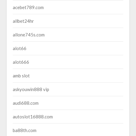
acebet789.com
allbet24hr
allone745s.com
alot66
alot666
amb slot
askyouwin888 vip
audi688.com
autoslot16888.com
ba88th.com