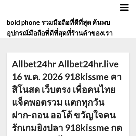
Skip
to
content
bold phone รวมมือถือที่ดีที่สุด ค้นพบ
อุปกรณ์มือถือที่ดีที่สุดที่ร้านค้าของเรา
Allbet24hr Allbet24hr.live
16 พ.ค. 2026 918kissme คา
สิโนสด เว็บตรง เพื่อคนไทย
แจ็คพอตรวม แตกทุกวัน
ฝาก-ถอน ออโต้ ขวัญใจคน
รักเกมยิงปลา 918kissme กด