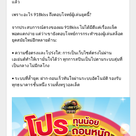
แล้ว
เพราะอะไร 918kiss ถึงตอบโจทย์ผู้เล่นยุคนี้?
จากประสบการณ์ตรงของผม 918kiss ไม่ได้มีดีแค่เรื่องแจ็ค
พอตแตกง่าย แต่ว่าเขายังตอบโจทย์การกระทำของผู้เล่นสล็อต
ยุคสมัยใหม่อีกหลายด้าน:
• ความซื่อตรงและโปร่งใส: การเป็นเว็บไซต์ตรงไม่ผ่าน
เอเย่นต์ทำให้เรามั่นใจได้ว่า ทุกการสปินเป็นไปตามระบบสุ่มที่
เป็นกลาง ไม่มีกลโกง
• ระบบที่ล้ำยุค: ฝาก-ถอนเร็วทันใจผ่านระบบอัตโนมัติ รองรับ
ทุกธนาคารชั้นหนึ่ง รวมทั้งทรูวอลเล็ต