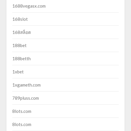
1688vegasx.com
168slot
168สล็อต
188bet
188betth
1xbet
1xgameth.com
789pluss.com
8lots.com
8lots.com