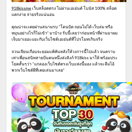
918kissme
เว็บสล็อตตรง ไม่ผ่านเอเย่นต์ โบนัส 100% สล็อต
แตกง่าย จ่ายจริงแน่นอน
คุณน่าจะเคยผ่านสนามรบ “โดนบิด ถอนไม่ได้ เว็บล่ม หรือ
หมุนอย่างไรก็ไม่เข้า” มาบ้าง รับนี้เลยว่าก่อนหน้าที่ผ่านมาผม
เจ็บมาเยอะแยะกับเว็บไซต์เอเย่นต์ที่โปรโมทเกินจริง
จวนเจียนเกือบจะยอมแพ้หันหลังให้วงการนี้ไปแล้ว จนตราบ
เท่าเพื่อนสนิทสายปั่นคนหนึ่งส่งลิงก์ 918kiss มาให้ พร้อมประ
โยคสั้นๆว่า “แกลองเว็บไซต์ตรงเว็บแห่งนี้มอง แล้วจะลืมไอ้
พวกเว็บไซต์ผีที่เคยเล่นมาเลย”