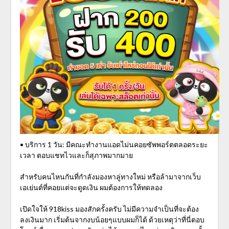
• บริการ 1 วัน: มีคณะทำงานแอดไม่นคอยซัพพอร์ตตลอดระยะ
เวลา ตอบแชทไวและก็สุภาพมากมาย
สำหรับคนไหนกันที่กำลังมองหาลู่ทางใหม่ หรือล้ามาจากเว็บ
เอเย่นต์ที่คอยแต่จะดูดเงิน ผมต้องการให้ทดลอง
เปิดใจให้ 918kiss มองสักครั้งครับ ไม่มีความจำเป็นที่จะต้อง
ลงเงินมาก เริ่มต้นจากงบน้อยๆแบบผมก็ได้ ด้วยเหตุว่าที่นี่ตอบ