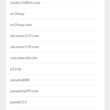
niseko168bet.com
no1huay
no1huay.com
okcasino159.com
okcasino159.com
onesiamclub.site
p2vvip
panama888
pananthai99.com
panda555