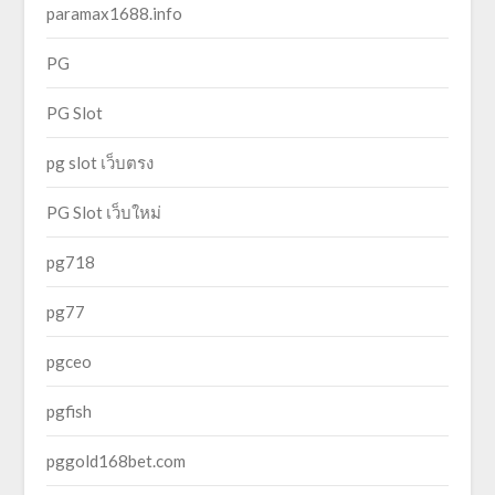
paramax1688.info
PG
PG Slot
pg slot เว็บตรง
PG Slot เว็บใหม่
pg718
pg77
pgceo
pgfish
pggold168bet.com