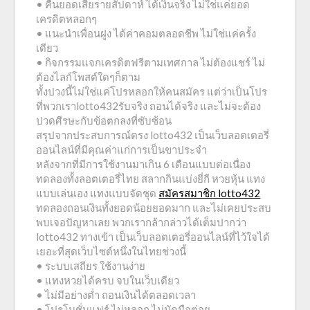
• คืนยอดเสียรายสัปดาห์ ได้เงินจริง ไม่ใช่แค่ยอด
เครดิตหลอกๆ
• แนะนำเพื่อนฝูง ได้ค่าคอมตลอดชีพ ไม่ใช่แค่ครั้ง
เดียว
• กิจกรรมแจกเครดิตฟรีตามเทศกาล ไม่ต้องแชร์ ไม่
ต้องไลก์โพสต์ใดๆก็ตาม
ทั้งปวงนี้ไม่ใช่แค่โปรหลอกให้คนสมัคร แต่ว่าเป็นโปร
ที่พวกเราlotto432รับจริง ถอนได้จริง และไม่จะต้อง
ปวดศีรษะกับข้อตกลงที่ซับซ้อน
สรุปจากประสบการณ์ตรง lotto432 เป็นเว็บลอตเตอรี่
ออนไลน์ที่มีคุณค่าแก่การเป็นขาประจำ
หลังจากที่มีการใช้งานมาเกิน 6 เดือนแบบต่อเนื่อง
ทดลองทั้งลอตเตอรี่ไทย สลากกินแบ่งยี่กี หวยหุ้น แทง
แบบเล่นเอง แทงแบบจัดชุด
สมัครสมาชิก lotto432
ทดลองถอนเงินทั้งยอดน้อยยอดมาก และไม่เคยประสบ
พบเจอปัญหาเลย พวกเรากล้ากล่าวได้เต็มปากว่า
lotto432 ทางเข้า เป็นเว็บลอตเตอรี่ออนไลน์ที่ไว้ใจได้
เยอะที่สุดเว็บไซต์หนึ่งในไทยช่วงนี้
• ระบบเสถียร ใช้งานง่าย
• แทงหวยได้ครบ จบในเว็บเดียว
• ไม่มีอย่างต่ำ ถอนเงินได้ตลอดเวลา
• โปรโมชั่นแฟร์ ไม่หลอก ไม่มัดมือต่อย