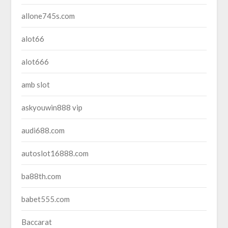
allone745s.com
alot66
alot666
amb slot
askyouwin888 vip
audi688.com
autoslot16888.com
ba88th.com
babet555.com
Baccarat