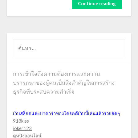
Continue reading
ค้นหา
สำหรับ:
การเข้าใจถึงความต้องการและความ
ปรารถนาของผู้คนเป็นสิ่งสำคัญในการสร้าง
ธุรกิจที่ประสบความสำเร็จ
เว็บสล็อตและบาคาร่าของโครตดีเว็บนี้เล่นแล้วรวยจัดๆ
918kiss
joker123
ดูหนังออนไลน์