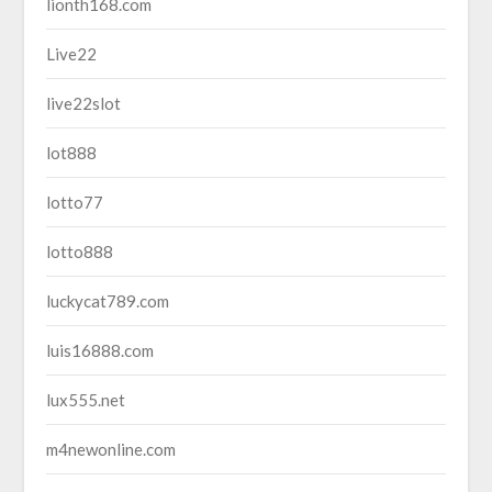
lionth168.com
Live22
live22slot
lot888
lotto77
lotto888
luckycat789.com
luis16888.com
lux555.net
m4newonline.com