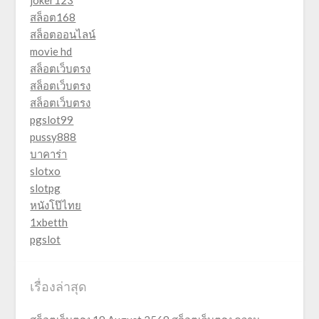
joker123
สล็อต168
สล็อตออนไลน์
movie hd
สล็อตเว็บตรง
สล็อตเว็บตรง
สล็อตเว็บตรง
pgslot99
pussy888
บาคาร่า
slotxo
slotpg
หนังโป๊ไทย
1xbetth
pgslot
เรื่องล่าสุด