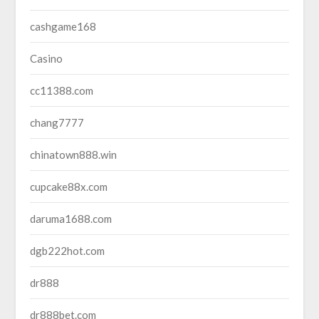
cashgame168
Casino
cc11388.com
chang7777
chinatown888.win
cupcake88x.com
daruma1688.com
dgb222hot.com
dr888
dr888bet.com