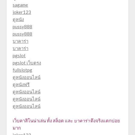
sagame
joker123
ดูหนัง
pussy888
pussy888
บาคาร่า
บาคาร่า
pgslot
pgslot เว็บตรง
fullslotpg
ดูหนังออนไลน์
ดูหนังฟรี
ดูหนังออนไลน์
ดูหนังออนไลน์
ดูหนังออนไลน์
เว็บคาสิโนน่าเล่น ทั้ง
สล็อต
และ
บาคาร่า
ตึงจริงแตกบ่อย
มาก