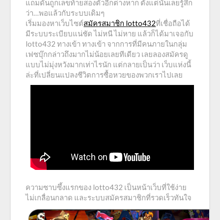
แถมดันถูกเลขท้ายสองตัวอีกต่างหาก ตั้งแต่นั้นเลยรู้สึก
ว่า…พอแล้วกับระบบเดิมๆ
เริ่มมองหาเว็บไซต์
สมัครสมาชิก lotto432
ที่เชื่อถือได้
มีระบบระเบียบแน่ชัด ไม่หนี ไม่หาย แล้วก็ได้มาเจอกับ
lotto432 ทางเข้า ทางเข้า จากการที่มีคนภายในกลุ่ม
เฟซบุ๊กกล่าวถึงมากไม่น้อยเลยทีเดียว เลยลองสมัครดู
แบบไม่มุ่งหวังมากเท่าไรนัก แต่กลายเป็นว่า เว็บแห่งนี้
ล่ะที่เปลี่ยนแปลงชีวิตการซื้อหวยของพวกเราไปเลย
ความซาบซึ้งแรกของ lotto432 เป็นหน้าเว็บที่ใช้ง่าย
ไม่เกลื่อนกลาด และระบบสมัครสมาชิกที่รวดเร็วทันใจ