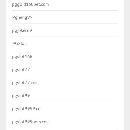
pggold168bet.com
Pgheng99
pgjoker69
PGSlot
pgslot168
pgslot77
pgslot77.com
pgslot99
pgslot9999.co
pgslot999bets.com