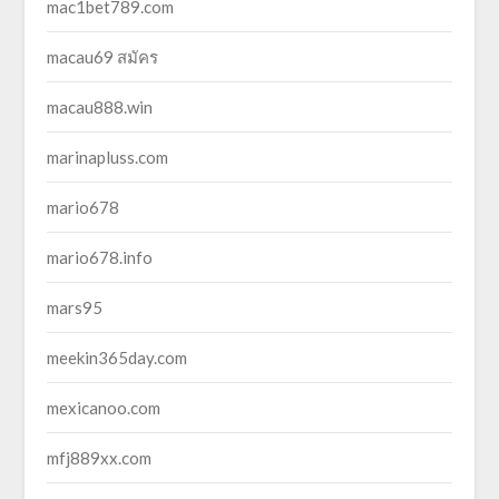
mac1bet789.com
macau69 สมัคร
macau888.win
marinapluss.com
mario678
mario678.info
mars95
meekin365day.com
mexicanoo.com
mfj889xx.com