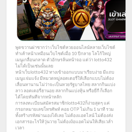
พูดขวานผ่าซากว่า เว็บไซต์หวยออนไลน์หลายเว็บไซต์
ทำเค้าหน้าเหมือนเว็บไซต์เมื่อ 10 ปีกลาย โลโก้ใหญ่
เมนูเกลื่อนกลาด ตัวอักษรล้นหน้าจอ แต่ว่า lotto432
ไม่ได้เป็นเช่นนั้นเลย
หน้าเว็บlotto432 ทางเข้าออกแบบมาเรียบง่าย มีแถบ
เมนูแจ่มแจ้ง มีหมวดหมู่ลอตเตอรี่ให้เลือกแบบไม่ต้อง
เลื่อนหานาน ไม่ว่าจะเป็นหวยรัฐบาลไทย สลากกินแบ่ง
ลาว ลอตเตอรี่ฮานอย สลากกินแบ่งหุ้น หรือยี่กี ก็เลือก
ได้โดยทันทีจากหน้าหลัก
การลงทะเบียนสมัครสมาชิกlotto432ก็ง่ายสุดๆ แค่
กรอกหมายเลขโทรศัพท์ คอย OTP ไม่เกิน 1 นาที รวม
ทั้งสร้างรหัสผ่านเองได้เลย ไม่ต้องแอดไลน์ ไม่ต้องส่ง
เอกสารอะไรให้วุ่นวาย ไม่ต้องง้อแอดไม่นให้เสียเวล่ำ
เวลา