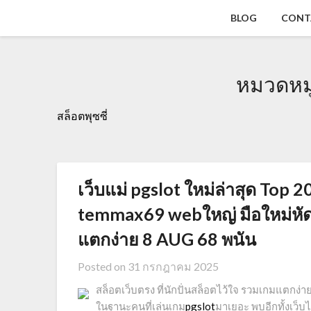
Skip
BLOG
CONT
to
content
หมวดหมู
สล็อตพุซซี่
เว็บแม่ pgslot ใหม่ล่าสุด To
temmax69 webใหญ่ มือใหม่หัดเล
แตกง่าย 8 AUG 68 พนัน
Posted on
31 กรกฎาคม 2025
สล็อตเว็บตรง ที่นักปั่นสล็อตไว้ใจ รวมเกมแตกง่าย
ในฐานะคนที่เล่นเกม
pgslot
มาเยอะ พบอีกทั้งเว็บ