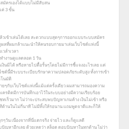
ถสมัครเองได้แบบไม่มีสับสน
่ 3 ขั้น
น แล้วเข้าเล่นได้เลย สะดวกแบบสุดๆการออกแบบระบบสมัคร
เหตุผลที่ผมกล้าแนะนำให้คนรอบกายมาเล่นเว็บไซต์แห่งนี้
ยเวล่ำเวลา
ะทำงานดูแลตลอด 1 วัน
งินมิได้ หรือหายไปดื้อรั้นๆโดยไม่มีการชี้แจงอะไรเลย แต่
็บไซต์นี้มีระบบระเบียบรักษาความปลอดภัยระดับสูง ทั้งการเข้า
โนมัติ
หายๆกับเว็บไซต์แห่งนี้แม้แต่ครั้งเดียว ผมสามารถมองความ
เครดิตมีการบันทึกเอาไว้ในระบบอย่างมีความเรียบร้อย
แชทเร็วมาก ไม่ว่าจะประสบพบปัญหาเกมค้าง เงินไม่เข้า หรือ
้านในไม่กี่นาที ไม่มีทิ้งให้รอนาน แถมพูดจาดีและก็ให้
ๆวัน เนื่องจากที่นี่แตกจริง จ่ายไว และก็ดูแลดี
บปัญหาอีกเลย ด้วยเหตุว่า สล็อต ตอบปัญหาในทุกด้าน ไม่ว่า