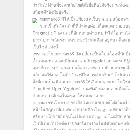
ว่า มันไม่ง่ายที่จะหาเว็บไซต์ที่เชื่อถือได้จริง กระทั่งผ
สล็อตดีๆยังมีอยู่จริง
temmax69 มิได้เป็นเพียงแค่เว็บรวมเกมสล็อตจากค
รวดเร็วทันใจ แล้วก็ที่สำคัญคือ สล็อตแตกง่ายแบ
Pragmatic Play และก็อีกหลายค่าย พบว่าได้โอกาสได
ประสบการณ์ตรงว่าเพราะอะไรผมเลือกอยู่กับ สล็อต ย
เว็บไซต์แห่งนี้
เพราะอะไร temmax69 ถึงเปลี่ยนเป็นเว็บสล็อตที่นักปั่น
ตั้งแต่ผมทดลองเปลี่ยนมาเล่นกับ pgslot อย่างแรกที่รู้สึ
สมาชิก การเข้าเล่นเกมสล็อต และระบบฝากถอน ทุกสิ่ง
สลิป ผมใช้เวลาไม่ถึง 1 นาทีในการฝากเงินเข้าไปเล่น
สิ่งที่เด่นเป็น มีเกมtemmax69ให้เลือกเยอะแยะ ไม่ใช่แ
Play, Red Tiger, Yggdrasil รวมทั้งอีกหลายค่ายที่ผม
ด้วยเหตุว่ามีเกมใหม่ๆมาให้ทดลองเยอะ
temmax69 เว็บตรงของจริง ไม่ผ่านเอเย่นต์ ได้เงินจริง
หนึ่งในปัญหาที่ผมเคยเจอบ่อยคือ เว็บpgslotที่กล่าวถ
หรือบางโอกาสก็ถอนไม่ได้เลย แต่ pgslot ไม่มีปัญหา
เว็บนี้เป็นเว็บไซต์ตรงของจริง เพราะไม่มีขั้นตอนซับ