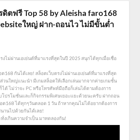
ครดิตฟรี Top 58 by Aleisha faro168
bsiteใหญ่ ฝาก-ถอนไว ไม่มีขั้นต่ำ
่ผ่านเอเย่นต์ที่มาแรงที่สุดในปี 2025 สนุกได้ทุกเมื่อเชื่อ
168 กันได้เลย! สล็อตเว็บตรงไม่ผ่านเอเย่นต์ที่มาแรงที่สุด
ันส่วนใหญ่แนะนำ มีเกมสล็อตให้เลือกเล่นมากจากค่ายเกมชั้น
ได้ ไม่ว่าจะ PC หรือโทรศัพท์มือถือก็เล่นได้ตามต้องการ
รับโปรโมชั่นและก็กิจกรรมพิเศษเยอะแยะด้วยนะครับ ฝากถอน
็อต168 ได้ทุกๆวันตลอด 1 วัน ถ้าหากคุณไม่ได้อยากต้องการ
สนานไปด้วยกันได้เลย!
ะทั่งเกินความจำเป็น มาทดลองกัน!