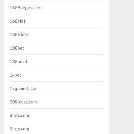
1688vegasx.com
168slot
168สล็อต
188bet
188betth
1xbet
1xgameth.com
789pluss.com
8lots.com
8lots.com