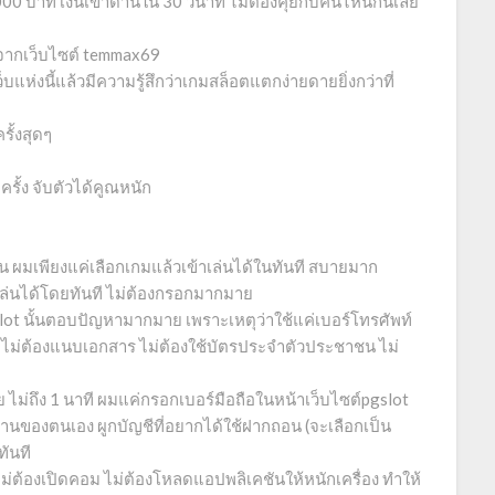
000 บาท เงินเข้าด้านใน 30 วินาที ไม่ต้องคุยกับคนไหนกันเลย
จากเว็บไซต์ temmax69
งนี้แล้วมีความรู้สึกว่าเกมสล็อตแตกง่ายดายยิ่งกว่าที่
ั้งสุดๆ
รั้ง จับตัวได้คูณหนัก
ิน ผมเพียงแค่เลือกเกมแล้วเข้าเล่นได้ในทันที สบายมาก
่มเล่นได้โดยทันที ไม่ต้องกรอกมากมาย
lot นั้นตอบปัญหามากมาย เพราะเหตุว่าใช้แค่เบอร์โทรศัพท์
น ไม่ต้องแนบเอกสาร ไม่ต้องใช้บัตรประจำตัวประชาชน ไม่
ไม่ถึง 1 นาที ผมแค่กรอกเบอร์มือถือในหน้าเว็บไซต์pgslot
ผ่านของตนเอง ผูกบัญชีที่อยากได้ใช้ฝากถอน (จะเลือกเป็น
ทันที
ม่ต้องเปิดคอม ไม่ต้องโหลดแอปพลิเคชันให้หนักเครื่อง ทำให้