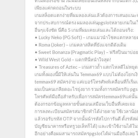
ที่ไม่ต้องรอข้ามวัน ผมเคยถอนเงินหลังจากปั่นแตก 3,
เพียงแค่กดถอนในระบบ
เกมสล็อตแตกง่ายที่ผมลองเล่นแล้วต้องการเสนอแนะ
จากประสบการณ์ตรง ผมลองเล่นpgslotหลายเกมในเว็บแห่
อื่นๆแจ้งชัด นี่คือ 5 เกมที่ผมเคยเล่นและได้ถอนจริง:
• Lucky Neko (PG Soft) – เกมแมวนำโชคแตกหลายคร
• Roma (Joker) – เกมคลาสสิคที่ยังแจกดีดังเดิม
• Sweet Bonanza (Pragmatic Play) – ฟรีสปินมาบ่อยค
• Wild West Gold – แตกทีนี่หนำใจสุด!
• Treasures of Aztec – เกมสาวถ้ำ แตกไหลดีไม่หยุด
เกมทั้งผองนี้มีให้เล่นใน Temmax69 แบบไม่ต้องโยกเง
temmax69 สมัครง่าย แค่เบอร์โทรศัพท์เคลื่อนที่ก็เริ
ผมเป็นคนเกลียดอะไรยุ่งยาก รวมทั้งการสมัครกับ pgs
โทรศัพท์มือถือสำหรับเพื่อการสมัครtemmax69แค่นั้
ต้องกรอกข้อมูลหลายขั้นตอนเสมือนเว็บอื่นที่เคยเจอ
การลงทะเบียนสมัครสมาชิกทำได้ง่ายดาย ใช้เวลาน้อย 
แล้วรอรับรหัส OTP จากนั้นนำรหัสไปการันตี ตั้งรหัส
บัญชีธนาคารหรือทรูวอเล็ทก็ได้) และเข้าใช้งานได้ใน
อีกอย่างคือผมสามารถสมัครpgslotได้ผ่านมือถือเลย ไ