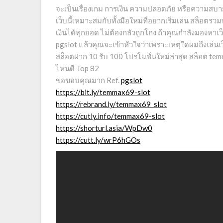
จะเป็นเรื่องเกม การเงิน ความปลอดภัย หรือความสบ
เว็บนี้เหมาะสมกับทั้งมือใหม่ที่อยากเริ่มเล่น สล็อตร
เงินได้ทุกยอด ไม่ต้องกลัวถูกโกง ถ้าคุณกำลังมองหาเว
pgslot แล้วคุณจะเข้าหัวใจว่าเพราะเหตุใดผมถึงเล่นเ
สล็อตฝาก 10 รับ 100 โปรโมชั่นใหม่ล่าสุด สล็อต t
ไหนดี Top 82
ขอขอบคุณมาก Ref.
pgslot
https://bit.ly/temmax69-slot
https://rebrand.ly/temmax69_slot
https://cutly.info/temmax69-slot
https://shorturl.asia/WpDw0
https://cutt.ly/wrP6hGOs