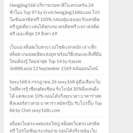
Hengjing168 บริการเกมคาสิโน ครบครัน 24
ชั่วโมง Top 97 by Ervin hengjing168d.com โปร
โมชั่นเครดิตฟรี 100% กล่องสุ่มเฮงเฮง รับเครดิต
ฟรี ยูสเดียว เล่นได้ทุกเกม เครดิตฟรี แจก เครดิต
ฟรี เยอะที่สุด 19 สิงหา 69
เว็บแม่ สล็อตเว็บตรง เวปไซต์แจกหนัก เจาะลึก
สล็อต เกมยอดฮิตแห่งยุค พร้อมวิธีเล่นและสิ่งที่มือ
ใหม่ต้องรู้ ใหม่ล่าสุด Top 54 by Kassie
Jin888.asia 12 September 2569 พนันออนไลน์
Sexy168 6 กรกฎาคม 26 sexy168 คู่มือเลือกเว็บ
ไพ่ที่ควรรู้ เซียนตัดเซียน รับโบนัส 30%ยิ่งเล่นยิ่ง
ได้ แคชแบค 10% ถอนได้จริงทุกเวลา บาคาร่าสด
ดีลเลอร์สาวสวย บาคาร่า สมัครปุ๊บ รับโปรปั๊บ Top
86 by Chet sexy168c.com
สล็อตเว็บตรง websiteใหญ่ สล็อตเว็บตรง เครดิต
ฟรี โปรโมชั่นแรง เล่นง่าย ถอนได้จริง พนัน เว็บ