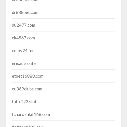
dr888bet.com
du2477.com
ek4567.com
enjoy24.fun
erisauto.site
etbet16888.com
eu369clubs.com
fafa 123 slot
fcharoenkit168.com