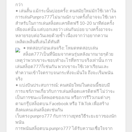
กว่า
• เล่นสั้น แม้กระนั้นบ่อยครั้ง: คนสมัยใหม่มักใช้เวลาใน
การเล่นPunpro777ไม่นานนัก บางครั้งก็อาจจะใช้เวลา
สำหรับในการเล่นสล็อตเเครดิตฟรี 10-20 นาทีต่อครั้ง
เพียงแค่นั้น แต่บอกเลยว่า เล่นกันบ่อย บางครั้งอาจจะ
หลายรอบต่อวันเลยด้วยซ้ำ เนื่องจากว่าอยากความ
เพลิดเพลินที่เล่นได้ทันที
• ทดสอบก่อนเล่นจริง: โหมดทดสอบเล่น
สล็อต777เป็นที่นิยมจากคนรุ่นหลังมากมายๆด้วย
เหตุว่าพวกเขาจะชอบทำอะไรที่ทราบจริงเท่านั้น การ
เล่นสล็อต777ก็เช่นกัน พวกเขาจะใช้เวลาเรียนและ
ทำความเข้าใจตราบจนกระทั่งจะมั่นใจ ถึงจะเริ่มพนัน
จริง
• แบ่งปันประสบการณ์: คนสมัยใหม่ในตอนนี้ชอบมี
การแชร์ภาพเกี่ยวกับการเล่นสล็อตเเครดิตฟรี ไม่ว่าจะ
เป็นการชนะแจ็คพอตของเกม หรือการรีวิวเกมต่างๆ
ตามกรุ๊ปสล็อตบน Facebook หรือ TikTok เพื่อสร้าง
สังคมคนเล่นสล็อตเช่นกัน
เว็บตรง punpro777 กับการวางยุทธวิธีระยะยาวของนัก
พนัน
การพนันสล็อตบน punpro777 ได้รับความเชื่อใจจาก