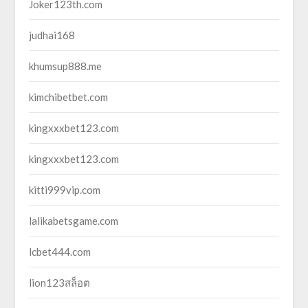
Joker123th.com
judhai168
khumsup888.me
kimchibetbet.com
kingxxxbet123.com
kingxxxbet123.com
kitti999vip.com
lalikabetsgame.com
lcbet444.com
lion123สล็อต