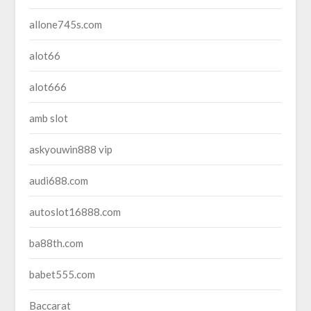
allone745s.com
alot66
alot666
amb slot
askyouwin888 vip
audi688.com
autoslot16888.com
ba88th.com
babet555.com
Baccarat