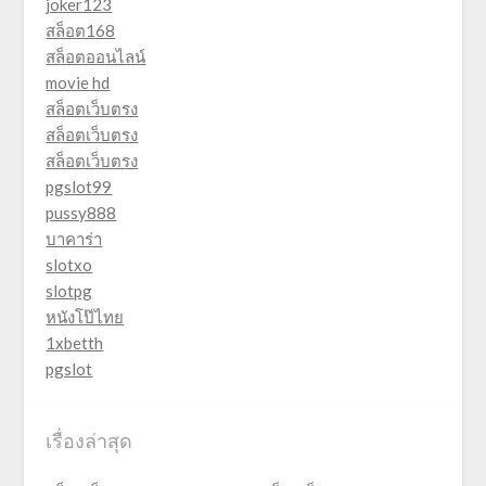
joker123
สล็อต168
สล็อตออนไลน์
movie hd
สล็อตเว็บตรง
สล็อตเว็บตรง
สล็อตเว็บตรง
pgslot99
pussy888
บาคาร่า
slotxo
slotpg
หนังโป๊ไทย
1xbetth
pgslot
เรื่องล่าสุด