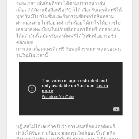
ระยะเวลา เล่นเกมที่ชอบได้ตามปรารถนา เล่น
สล็อต777ผ่านมือถือหรือ PC ก็ได้ เลือกรับเครดิตฟรีได้
ทุกๆวัน มีโปรโมชั่นและกิจกรรมซัพพอร์ตล้นหลาม
ฝากถอนง่าย ไม่มีอย่างต่ำ เริ่มน้อย ได้กำไรได้ยาวๆไป
เลย มาลงทะเบียนใหม่กับสล็อตเเครดิตฟรี ทดลองเล่น
ได้แล้ววันนี้ สมัครรับเครดิตฟรีได้ในทันที อย่ารอช้า
คลิกเลย!
การเล่น สล็อตแครดิตฟรี กับพฤติกรรมการเล่นของคน
รุ่นใหม่ในเวลานี้
ปฏิเสธไม่ได้เลยจ้าครับว่า การเล่นสล็อตแครดิตฟรี
กำลังได้รับความนิยมจากคนรุ่นใหม่เยอะขึ้น ถ้าเกิด