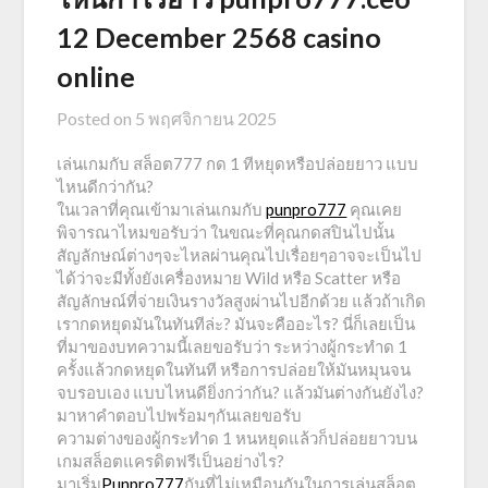
12 December 2568 casino
online
Posted on
5 พฤศจิกายน 2025
เล่นเกมกับ สล็อต777 กด 1 ทีหยุดหรือปล่อยยาว แบบ
ไหนดีกว่ากัน?
ในเวลาที่คุณเข้ามาเล่นเกมกับ
punpro777
คุณเคย
พิจารณาไหมขอรับว่า ในขณะที่คุณกดสปินไปนั้น
สัญลักษณ์ต่างๆจะไหลผ่านคุณไปเรื่อยๆอาจจะเป็นไป
ได้ว่าจะมีทั้งยังเครื่องหมาย Wild หรือ Scatter หรือ
สัญลักษณ์ที่จ่ายเงินรางวัลสูงผ่านไปอีกด้วย แล้วถ้าเกิด
เรากดหยุดมันในทันทีล่ะ? มันจะคืออะไร? นี่ก็เลยเป็น
ที่มาของบทความนี้เลยขอรับว่า ระหว่างผู้กระทำด 1
ครั้งแล้วกดหยุดในทันที หรือการปล่อยให้มันหมุนจน
จบรอบเอง แบบไหนดียิ่งกว่ากัน? แล้วมันต่างกันยังไง?
มาหาคำตอบไปพร้อมๆกันเลยขอรับ
ความต่างของผู้กระทำด 1 หนหยุดแล้วก็ปล่อยยาวบน
เกมสล็อตแครดิตฟรีเป็นอย่างไร?
มาเริ่ม
Punpro777
กันที่ไม่เหมือนกันในการเล่นสล็อต