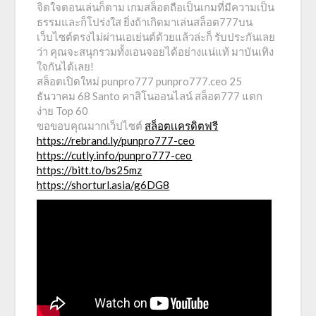
จิตใจตอนเล่นก็ตาม เกมสล็อตถือเป็นเกมที่มีความเป็น
ธรรมและก็โปร่งใส ยิ่งถ้าเกิดมาเล่นสล็อต777บน
เว็บไซต์ตรงไม่ผ่านเอเย่นต์ด้วยแล้วล่ะก็ รับประกันเลย
ว่า คุณจะสนุกรวมทั้งเอนจอยได้อย่างแน่แท้ มาบันเทิง
ใจกันได้เลย!
สล็อตเปิดใหม่ punpro777 punpro777.ceo 25
ธันวาคม 68 Santo คาสิโนออนไลน์ สล็อต777 แตก
ง่าย Top 60
ขอขอบคุณมากเว็ปไซต์
สล็อตเเครดิตฟรี
https://rebrand.ly/punpro777-ceo
https://cutly.info/punpro777-ceo
https://bitt.to/bs25mz
https://shorturl.asia/g6DG8