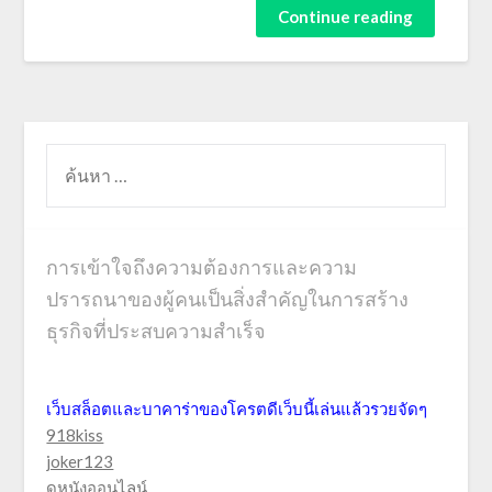
Continue reading
ค้นหา
สำหรับ:
การเข้าใจถึงความต้องการและความ
ปรารถนาของผู้คนเป็นสิ่งสำคัญในการสร้าง
ธุรกิจที่ประสบความสำเร็จ
เว็บสล็อตและบาคาร่าของโครตดีเว็บนี้เล่นแล้วรวยจัดๆ
918kiss
joker123
ดูหนังออนไลน์