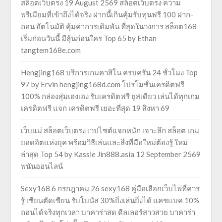
สล็อตเว็บตรง 19 August 2569 สล็อตเว็บตรง ความ
พรีเมียมที่เข้าถึงได้จริง ฝากนี้เกินคุ้มรับทุนฟรี 100 ฝาก-
ถอน อัตโนมัติ คุ้มค่าการเดิมพัน ที่สุดในวงการ สล็อต168
เริ่มก่อนวันนี้ มีลุ้นก่อนใคร Top 65 by Ethan
tangtem168e.com
Hengjing168 บริการเกมคาสิโน ครบครัน 24 ชั่วโมง Top
97 by Ervin hengjing168d.com โปรโมชั่นเครดิตฟรี
100% กล่องสุ่มเฮงเฮง รับเครดิตฟรี ยูสเดียว เล่นได้ทุกเกม
เครดิตฟรี แจก เครดิตฟรี เยอะที่สุด 19 สิงหา 69
เว็บแม่ สล็อตเว็บตรง เวปไซต์แจกหนัก เจาะลึก สล็อต เกม
ยอดฮิตแห่งยุค พร้อมวิธีเล่นและสิ่งที่มือใหม่ต้องรู้ ใหม่
ล่าสุด Top 54 by Kassie Jin888.asia 12 September 2569
พนันออนไลน์
Sexy168 6 กรกฎาคม 26 sexy168 คู่มือเลือกเว็บไพ่ที่ควร
รู้ เซียนตัดเซียน รับโบนัส 30%ยิ่งเล่นยิ่งได้ แคชแบค 10%
ถอนได้จริงทุกเวลา บาคาร่าสด ดีลเลอร์สาวสวย บาคาร่า