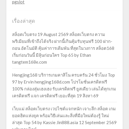
pgslot
เรื่องล่าสุด
สล็อตเว็บตรง 19 August 2569 สล็อตเว็บตรง ความ
พรีเมียมที่เข้าถึงได้จริง ฝากนี้เกินคุ้มรับทุนฟรี 100 ฝาก-
ถอน อัตโนมัติ คุ้มค่าการเดิมพัน ที่สุดในวงการ สล็อต168
เริ่มก่อนวันนี้ มีลุ้นก่อนใคร Top 65 by Ethan
tangtem168e.com
Hengjing168 บริการเกมคาสิโน ครบครัน 24 ชั่วโมง Top
97 by Ervin hengjing168d.com โปรโมชั่นเครดิตฟรี
100% กล่องสุ่มเฮงเฮง รับเครดิตฟรี ยูสเดียว เล่นได้ทุกเกม
เครดิตฟรี แจก เครดิตฟรี เยอะที่สุด 19 สิงหา 69
เว็บแม่ สล็อตเว็บตรง เวปไซต์แจกหนัก เจาะลึก สล็อต เกม
ยอดฮิตแห่งยุค พร้อมวิธีเล่นและสิ่งที่มือใหม่ต้องรู้ ใหม่
ล่าสุด Top 54 by Kassie Jin888.asia 12 September 2569