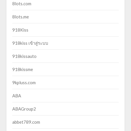
8lots.com
8lots.me
918Kiss
918kiss เข้าสู่ระบบ
918kissauto
918kissme
9kpluss.com
ABA
ABAGroup2
abbet789.com