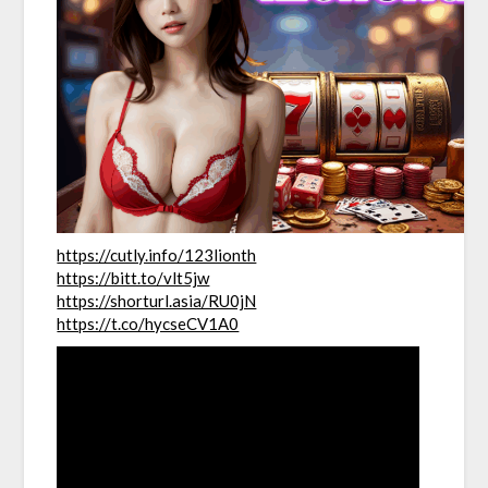
https://cutly.info/123lionth
https://bitt.to/vlt5jw
https://shorturl.asia/RU0jN
https://t.co/hycseCV1A0