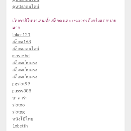
ดูหนังออนไลน์
เว็บคาสิโนน่าเล่น ทั้ง
สล็อต
และ
บาคาร่า
ตึงจริงแตกบ่อย
มาก
joker123
สล็อต168
สล็อตออนไลน์
movie hd
สล็อตเว็บตรง
สล็อตเว็บตรง
สล็อตเว็บตรง
pgslot99
pussy888
บาคาร่า
slotxo
slotpg
หนังโป๊ไทย
1xbetth