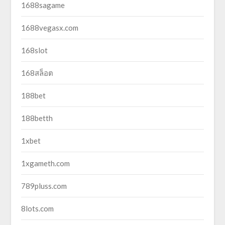
1688sagame
1688vegasx.com
168slot
168สล็อต
188bet
188betth
1xbet
1xgameth.com
789pluss.com
8lots.com