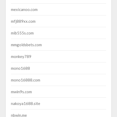
mexicanoo.com
mfj889xx.com
mib555s.com
mmgoldsbets.com
monkey789
mono1688
mono16888.com
mwin9s.com
nakoya1688.site
nbwin.me