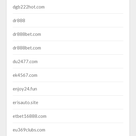
dgb222hot.com
dr888
dr888bet.com
dr888bet.com
du2477.com
ek4567.com
enjoy24.fun
erisauto.site
etbet16888.com
eu369clubs.com