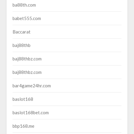
ba88th.com
babet555.com
Baccarat
baj88thb
baj88thbz.com
baj88thbz.com
bar4game24hr.com
baslot168
baslot168bet.com
bbp168.me