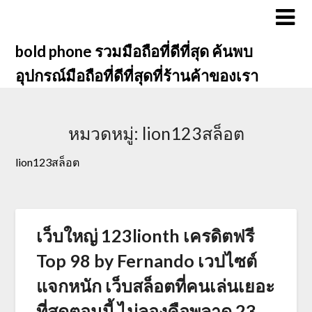
Skip
to
content
bold phone รวมมือถือที่ดีที่สุด ค้นพบ
อุปกรณ์มือถือที่ดีที่สุดที่ร้านค้าของเรา
หมวดหมู่:
lion123สล็อต
lion123สล็อต
เว็บใหญ่ 123lionth เครดิตฟรี
Top 98 by Fernando เวปไซต์
แจกหนัก เว็บสล็อตที่คนเล่นเยอะ
ที่สุดตอนนี้ ไม่ลองคือพลาด 23