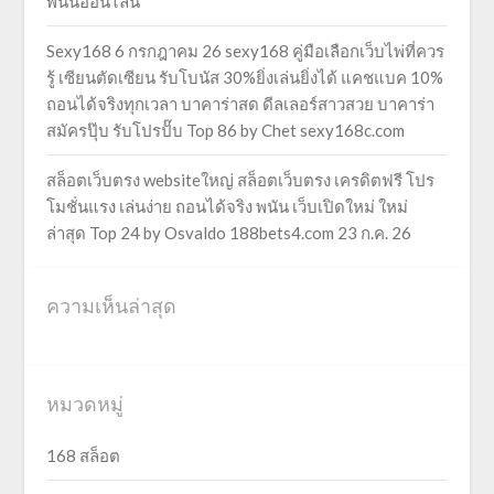
พนันออนไลน์
Sexy168 6 กรกฎาคม 26 sexy168 คู่มือเลือกเว็บไพ่ที่ควร
รู้ เซียนตัดเซียน รับโบนัส 30%ยิ่งเล่นยิ่งได้ แคชแบค 10%
ถอนได้จริงทุกเวลา บาคาร่าสด ดีลเลอร์สาวสวย บาคาร่า
สมัครปุ๊บ รับโปรปั๊บ Top 86 by Chet sexy168c.com
สล็อตเว็บตรง websiteใหญ่ สล็อตเว็บตรง เครดิตฟรี โปร
โมชั่นแรง เล่นง่าย ถอนได้จริง พนัน เว็บเปิดใหม่ ใหม่
ล่าสุด Top 24 by Osvaldo 188bets4.com 23 ก.ค. 26
ความเห็นล่าสุด
หมวดหมู่
168 สล็อต