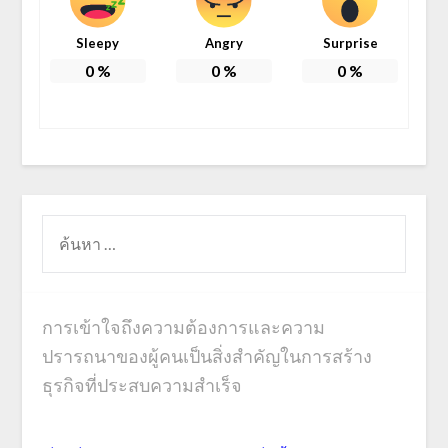
Sleepy
Angry
Surprise
0
%
0
%
0
%
ค้นหา
สำหรับ:
การเข้าใจถึงความต้องการและความ
ปรารถนาของผู้คนเป็นสิ่งสำคัญในการสร้าง
ธุรกิจที่ประสบความสำเร็จ