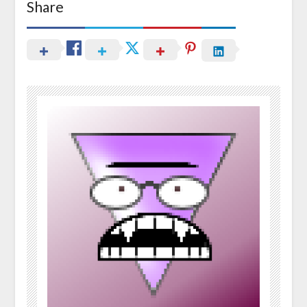
Share