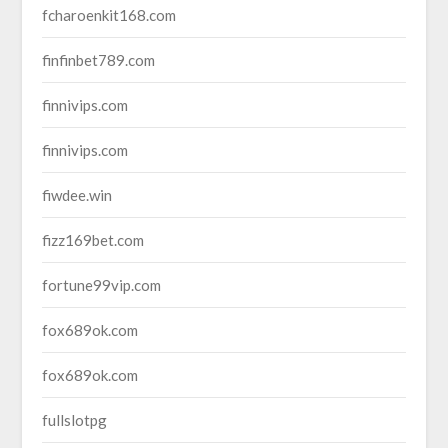
fcharoenkit168.com
finfinbet789.com
finnivips.com
finnivips.com
fiwdee.win
fizz169bet.com
fortune99vip.com
fox689ok.com
fox689ok.com
fullslotpg