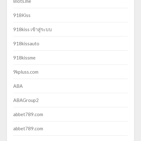
8lots.me
918Kiss
918kiss เข้าสู่ระบบ
918kissauto
918kissme
9kpluss.com
ABA
ABAGroup2
abbet789.com
abbet789.com