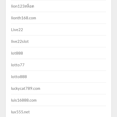
lion123สล็อต
lionth168.com
Live22
live22slot
lot888
lotto77
lotto888
luckycat789.com
luis16888.com
lux555.net