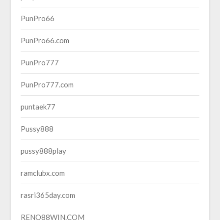
PunPro66
PunPro66.com
PunPro777
PunPro777.com
puntaek77
Pussy888
pussy888play
ramclubx.com
rasri365day.com
RENO88WIN.COM