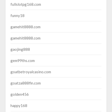
fullslotpg168.com
funny18
gamehit8888.com
gamehit8888.com
gaojing888
gem99ths.com
goatbetroyalcasino.com
goatza888fin.com
golden456
happy168