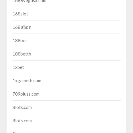
1688vegasx.com
168slot
168สล็อต
188bet
188betth
1xbet
1xgameth.com
789pluss.com
8lots.com
8lots.com