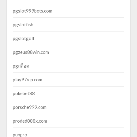
pgslot999bets.com
pgslotfish
pgslotgolf
pgzeus88win.com
pgสล็อต
play97vip.com
pokebet88
porsche999.com
proded888x.com
punpro