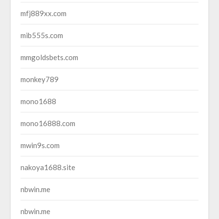
mfj889xx.com
mib555s.com
mmgoldsbets.com
monkey789
mono1688
mono16888.com
mwin9s.com
nakoya1688.site
nbwin.me
nbwin.me