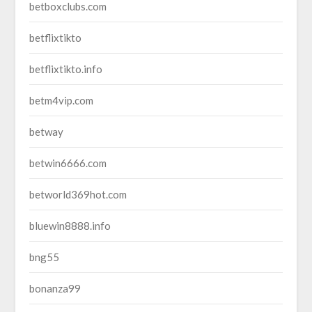
betboxclubs.com
betflixtikto
betflixtikto.info
betm4vip.com
betway
betwin6666.com
betworld369hot.com
bluewin8888.info
bng55
bonanza99