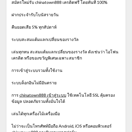
สมัครใหม่รับ chinatown888 เครดิตฟรี โดยทันที 100%
ฝากประจำรับโบนัสรายวัน
คืนยอดเสีย 5% ทุกสัปดาห์
ระบบสะสมแต้มแลกเปลี่ยนของรางวัล
เล่นทุกหน สะสมแต้มแลกเปลี่ยนของรางวัล ดังเช่นว่า ไอโฟน
เครดิต หรือของขวัญพิเศษเฉพาะสมาชิก
การเข้าสู่ระบบรวมทั้งใช้งาน
ระบบล็อกอินไม่มีอันตราย
การ
chinatown888 เข้าสู่ระบบ
ใช้เทคโนโลยี SSL คุ้มครอง
ข้อมูล ปลอดภัยรวมทั้งมั่นใจได้
เล่นได้ทุกเครื่องไม้เครื่องมือ
ไม่ว่าจะเป็นโทรศัพท์มือถือ Android, iOS หรือคอมพิวเตอร์