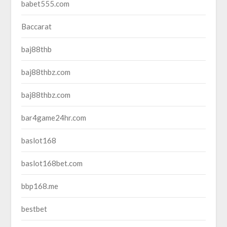
babet555.com
Baccarat
baj88thb
baj88thbz.com
baj88thbz.com
bar4game24hr.com
baslot168
baslot168bet.com
bbp168.me
bestbet