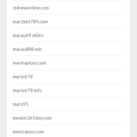
m4newonline.com
mac1bet789.com
macau69 สมัคร
macau888.win
marinapluss.com
mario678
mario678.info
mars95
meekin365day.com
mexicanoo.com