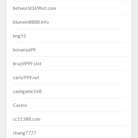
betworld369hot.com
bluewin8888.info
bng55
bonanza99
brazil999 slot
carlo999.net
cashgame168
Casino
cc11388.com
chang7777