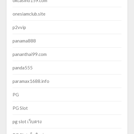
okcasino159.com
onesiamclub.site
p2vvip
panama888
pananthai99.com
panda555
paramax1688.info
PG
PG Slot
pg slot เว็บตรง