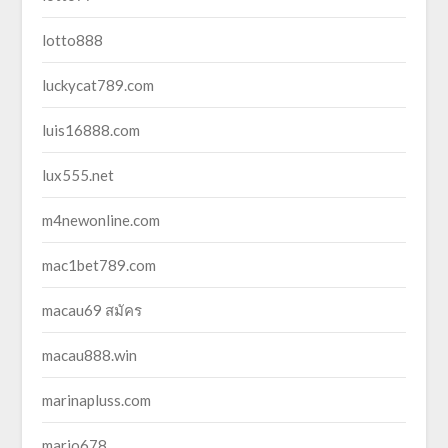
lotto888
luckycat789.com
luis16888.com
lux555.net
m4newonline.com
mac1bet789.com
macau69 สมัคร
macau888.win
marinapluss.com
mario678