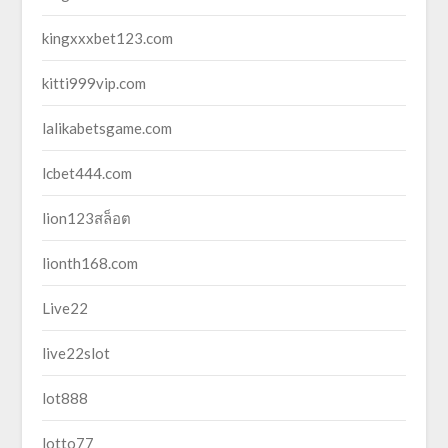
kingxxxbet123.com
kitti999vip.com
lalikabetsgame.com
lcbet444.com
lion123สล็อต
lionth168.com
Live22
live22slot
lot888
lotto77