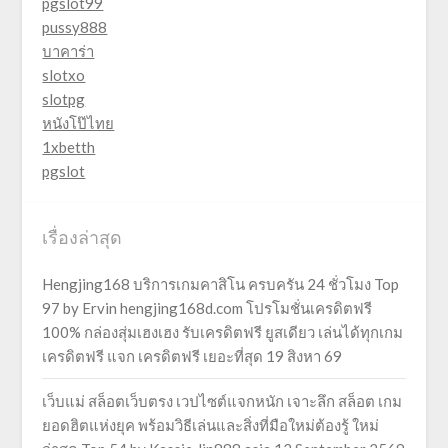
pgslot99
pussy888
บาคาร่า
slotxo
slotpg
หนังโป๊ไทย
1xbetth
pgslot
เรื่องล่าสุด
Hengjing168 บริการเกมคาสิโน ครบครัน 24 ชั่วโมง Top
97 by Ervin hengjing168d.com โปรโมชั่นเครดิตฟรี
100% กล่องสุ่มเฮงเฮง รับเครดิตฟรี ยูสเดียว เล่นได้ทุกเกม
เครดิตฟรี แจก เครดิตฟรี เยอะที่สุด 19 สิงหา 69
เว็บแม่ สล็อตเว็บตรง เวปไซต์แจกหนัก เจาะลึก สล็อต เกม
ยอดฮิตแห่งยุค พร้อมวิธีเล่นและสิ่งที่มือใหม่ต้องรู้ ใหม่