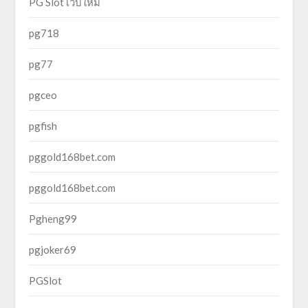
PG Slot เว็บใหม่
pg718
pg77
pgceo
pgfish
pggold168bet.com
pggold168bet.com
Pgheng99
pgjoker69
PGSlot