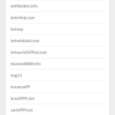
betflixtikto.info
betm4vip.com
betway
betwin6666.com
betworld369hot.com
bluewin8888.info
bng55
bonanza99
brazil999 slot
carlo999.net