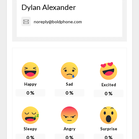
Dylan Alexander
noreply@boldphone.com
Happy
Sad
Excited
0
%
0
%
0
%
Sleepy
Angry
Surprise
0
%
0
%
0
%