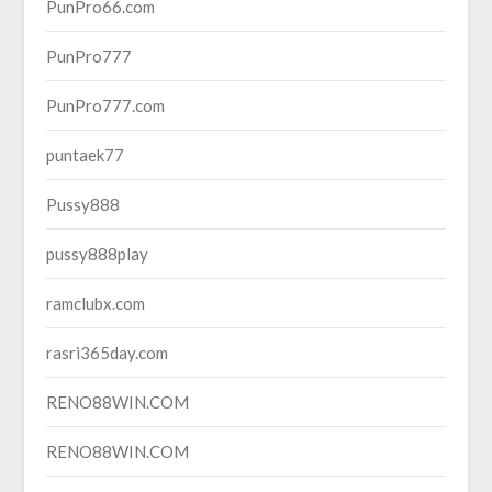
PunPro66.com
PunPro777
PunPro777.com
puntaek77
Pussy888
pussy888play
ramclubx.com
rasri365day.com
RENO88WIN.COM
RENO88WIN.COM