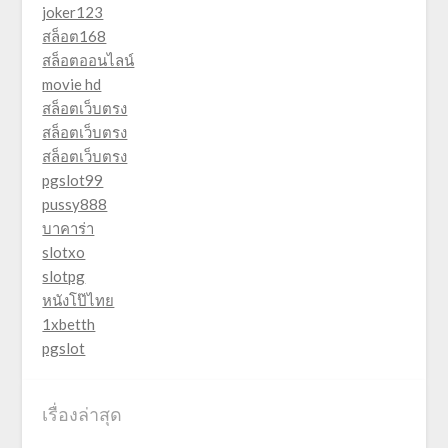
joker123
สล็อต168
สล็อตออนไลน์
movie hd
สล็อตเว็บตรง
สล็อตเว็บตรง
สล็อตเว็บตรง
pgslot99
pussy888
บาคาร่า
slotxo
slotpg
หนังโป๊ไทย
1xbetth
pgslot
เรื่องล่าสุด