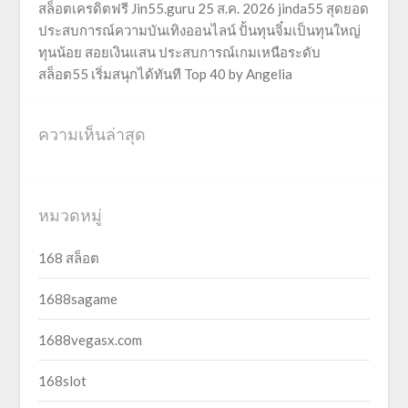
สล็อตเครดิตฟรี Jin55.guru 25 ส.ค. 2026 jinda55 สุดยอด
ประสบการณ์ความบันเทิงออนไลน์ ปั้นทุนจิ๋มเป็นทุนใหญ่
ทุนน้อย สอยเงินแสน ประสบการณ์เกมเหนือระดับ
สล็อต55 เริ่มสนุกได้ทันที Top 40 by Angelia
ความเห็นล่าสุด
หมวดหมู่
168 สล็อต
1688sagame
1688vegasx.com
168slot