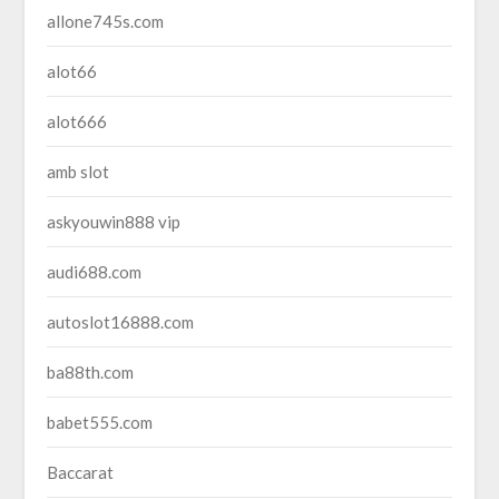
allone745s.com
alot66
alot666
amb slot
askyouwin888 vip
audi688.com
autoslot16888.com
ba88th.com
babet555.com
Baccarat