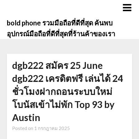
Skip
to
content
bold phone รวมมือถือที่ดีที่สุด ค้นพบ
อุปกรณ์มือถือที่ดีที่สุดที่ร้านค้าของเรา
dgb222 สมัคร 25 June
dgb222 เครดิตฟรี เล่นได้ 24
ชั่วโมงฝากถอนระบบใหม่
โบนัสเข้าไม่พัก Top 93 by
Austin
Posted on
1 กรกฎาคม 2025