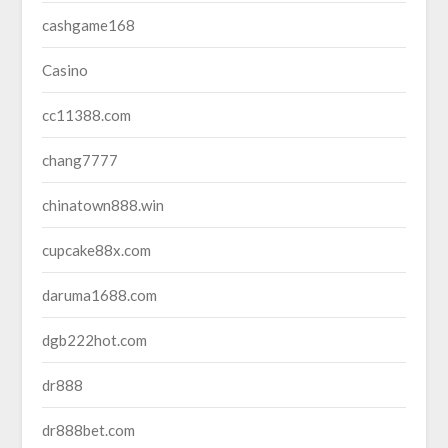
cashgame168
Casino
cc11388.com
chang7777
chinatown888.win
cupcake88x.com
daruma1688.com
dgb222hot.com
dr888
dr888bet.com