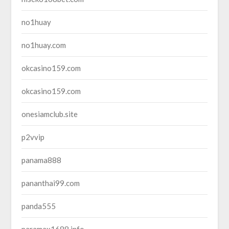
no1huay
no1huay.com
okcasino159.com
okcasino159.com
onesiamclub.site
p2vvip
panama888
pananthai99.com
panda555
paramax1688.info