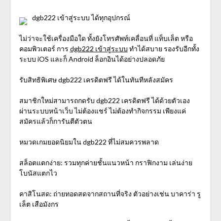
dgb222 เข้าสู่ระบบ ได้ทุกอุปกรณ์
ไม่ว่าจะใช้เครื่องมือใด ทั้งยังโทรศัพท์เคลื่อนที่ แท็บเล็ต หรือ
คอมพิวเตอร์ การ
dgb222 เข้าสู่ระบบ
ทำได้สบาย รองรับอีกทั้ง
ระบบ iOS และก็ Android ล็อกอินได้อย่างปลอดภัย
รับสิทธิพิเศษ dgb222 เครดิตฟรี ได้ในทันทีหลังสมัคร
สมาชิกใหม่สามารถกดรับ dgb222 เครดิตฟรี ได้ด้วยตัวเอง
ผ่านระบบหน้าเว็บ ไม่ต้องแชร์ ไม่ต้องทำกิจกรรม เพียงแค่
สมัครแล้วก็การันตีตัวตน
หมวดเกมยอดนิยมใน dgb222 ที่ไม่สมควรพลาด
สล็อตแตกง่าย: รวมทุกค่ายชั้นแนวหน้า กราฟิกงาม เล่นง่าย
โบนัสแตกไว
คาสิโนสด: ถ่ายทอดสดจากสถานที่จริง ตัวอย่างเช่น บาคาร่า รู
เล็ต เสือมังกร