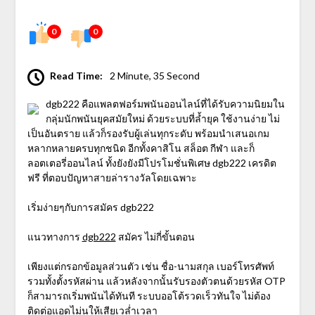
0
0
Read Time:
2 Minute, 35 Second
dgb222 คือแพลตฟอร์มพนันออนไลน์ที่ได้รับความนิยมใน
กลุ่มนักพนันยุคสมัยใหม่ ด้วยระบบที่ล้ำยุค ใช้งานง่าย ไม่
เป็นอันตราย แล้วก็รองรับผู้เล่นทุกระดับ พร้อมนำเสนอเกม
หลากหลายครบทุกชนิด อีกทั้งคาสิโน สล็อต กีฬา และก็
ลอตเตอรี่ออนไลน์ ทั้งยังยังมีโปรโมชั่นพิเศษ dgb222 เครดิต
ฟรี ที่ตอบปัญหาสายล่ารางวัลโดยเฉพาะ
เริ่มง่ายๆกับการสมัคร dgb222
แนวทางการ
dgb222
สมัคร ไม่กี่ขั้นตอน
เพียงแต่กรอกข้อมูลส่วนตัว เช่น ชื่อ-นามสกุล เบอร์โทรศัพท์
รวมทั้งตั้งรหัสผ่าน แล้วหลังจากนั้นรับรองตัวตนด้วยรหัส OTP
ก็สามารถเริ่มพนันได้ทันที ระบบออโต้รวดเร็วทันใจ ไม่ต้อง
ติดต่อแอดไม่นให้เสียเวล่ำเวลา