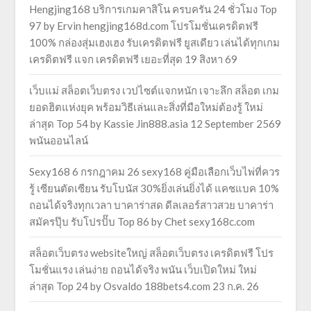
Hengjing168 บริการเกมคาสิโน ครบครัน 24 ชั่วโมง Top
97 by Ervin hengjing168d.com โปรโมชั่นเครดิตฟรี
100% กล่องสุ่มเฮงเฮง รับเครดิตฟรี ยูสเดียว เล่นได้ทุกเกม
เครดิตฟรี แจก เครดิตฟรี เยอะที่สุด 19 สิงหา 69
เว็บแม่ สล็อตเว็บตรง เวปไซต์แจกหนัก เจาะลึก สล็อต เกม
ยอดฮิตแห่งยุค พร้อมวิธีเล่นและสิ่งที่มือใหม่ต้องรู้ ใหม่
ล่าสุด Top 54 by Kassie Jin888.asia 12 September 2569
พนันออนไลน์
Sexy168 6 กรกฎาคม 26 sexy168 คู่มือเลือกเว็บไพ่ที่ควร
รู้ เซียนตัดเซียน รับโบนัส 30%ยิ่งเล่นยิ่งได้ แคชแบค 10%
ถอนได้จริงทุกเวลา บาคาร่าสด ดีลเลอร์สาวสวย บาคาร่า
สมัครปุ๊บ รับโปรปั๊บ Top 86 by Chet sexy168c.com
สล็อตเว็บตรง websiteใหญ่ สล็อตเว็บตรง เครดิตฟรี โปร
โมชั่นแรง เล่นง่าย ถอนได้จริง พนัน เว็บเปิดใหม่ ใหม่
ล่าสุด Top 24 by Osvaldo 188bets4.com 23 ก.ค. 26