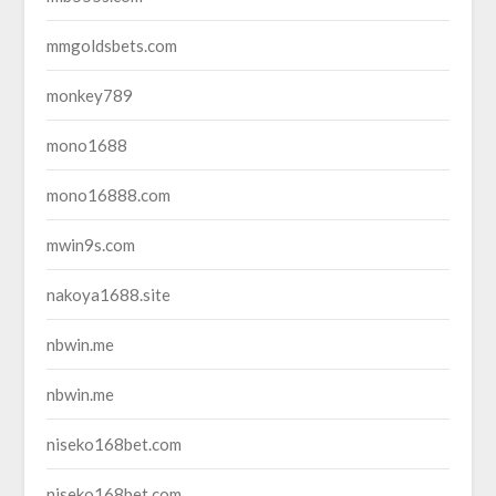
mmgoldsbets.com
monkey789
mono1688
mono16888.com
mwin9s.com
nakoya1688.site
nbwin.me
nbwin.me
niseko168bet.com
niseko168bet.com