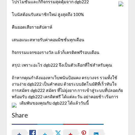
โปรโมชั่นและก็กิจกรรมสุดคุ้มจาก dgb222
โบนัสต้อนรับสมาชิกใหม่ สูงสุดถึง 100%
คืนยอดเสียรายสัปดาห์
เสนอแนะสหายรับค่าคอมมิชชั่นทุกเดือน
กิจกรรมแจกของรางวัล แล้วก็เครดิตฟรีรอบเดือน
สรุป: เพราะอะไร dgb222 จึงเป็นตัวเลือกที่ใช่สำหรับคุณ
ถ้าหากคุณกำลังมองหาเว็บพนันป้อมคง ครบวงจร รวมทั้งใช้
งานง่าย dgb222 เป็นคำตอบ ด้วยระบบอัตโนมัติที่เร็วทันใจ
การสมัคร dgb222 สมัคร ที่ไม่ยุ่งยาก การเข้าสู่ระบบที่ปลอดภัย
พร้อมรับ dgb222 เครดิตฟรี ได้แต่ละวัน อย่าคอยช้า เริ่มการ
เดิมพันของคุณกับ dgb222 ได้แล้ววันนี้
Share