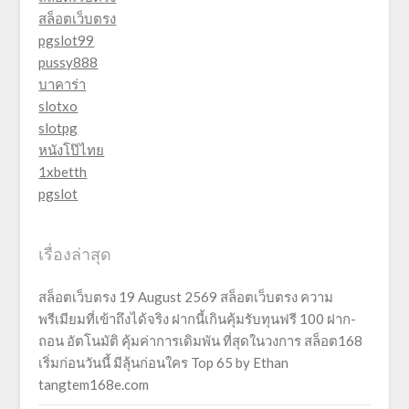
สล็อตเว็บตรง
pgslot99
pussy888
บาคาร่า
slotxo
slotpg
หนังโป๊ไทย
1xbetth
pgslot
เรื่องล่าสุด
สล็อตเว็บตรง 19 August 2569 สล็อตเว็บตรง ความ
พรีเมียมที่เข้าถึงได้จริง ฝากนี้เกินคุ้มรับทุนฟรี 100 ฝาก-
ถอน อัตโนมัติ คุ้มค่าการเดิมพัน ที่สุดในวงการ สล็อต168
เริ่มก่อนวันนี้ มีลุ้นก่อนใคร Top 65 by Ethan
tangtem168e.com