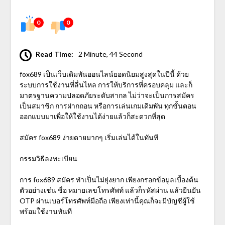
0
0
Read Time:
2 Minute, 44 Second
fox689 เป็นเว็บเดิมพันออนไลน์ยอดนิยมสูงสุดในปีนี้ ด้วย
ระบบการใช้งานที่ลื่นไหล การให้บริการที่ครอบคลุม และก็
มาตรฐานความปลอดภัยระดับสากล ไม่ว่าจะเป็นการสมัคร
เป็นสมาชิก การฝากถอน หรือการเล่นเกมเดิมพัน ทุกขั้นตอน
ออกแบบมาเพื่อให้ใช้งานได้ง่ายแล้วก็สะดวกที่สุด
สมัคร fox689 ง่ายดายมากๆ เริ่มเล่นได้ในทันที
กรรมวิธีลงทะเบียน
การ fox689 สมัคร ทำเป็นไม่ยุ่งยาก เพียงกรอกข้อมูลเบื้องต้น
ตัวอย่างเช่น ชื่อ หมายเลขโทรศัพท์ แล้วก็รหัสผ่าน แล้วยืนยัน
OTP ผ่านเบอร์โทรศัพท์มือถือ เพียงเท่านี้คุณก็จะมีบัญชีผู้ใช้
พร้อมใช้งานทันที