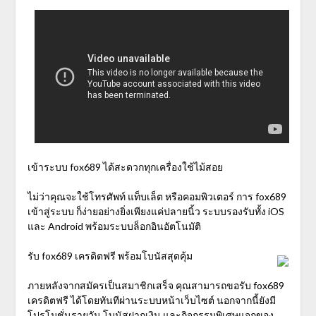
เข้าระบบ fox689 ได้สะดวกทุกเครื่องใช้ไม้สอย
ไม่ว่าคุณจะใช้โทรศัพท์ แท็บเล็ต หรือคอมพิวเตอร์ การ fox689
เข้าสู่ระบบ ก็ง่ายอย่างยิ่งเพียงแค่ปลายนิ้ว ระบบรองรับทั้ง iOS
และ Android พร้อมระบบล็อกอินอัตโนมัติ
รับ fox689 เครดิตฟรี พร้อมโบนัสสุดคุ้ม
ภายหลังจากสมัครเป็นสมาชิกเสร็จ คุณสามารถขอรับ fox689
เครดิตฟรี ได้โดยทันทีผ่านระบบหน้าเว็บไซต์ นอกจากนี้ยังมี
โปรโมชั่นรายวัน โบนัสฝากเงิน และกิจกรรมพิเศษแจกของ