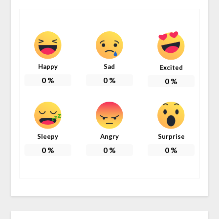
Happy
Sad
Excited
0
%
0
%
0
%
Sleepy
Angry
Surprise
0
%
0
%
0
%