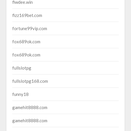
fiwdee.win
fizz169bet.com
fortune99vip.com
fox689ok.com
fox689ok.com
fullslotpg
fullslotpg168.com
funny18
gamehit8888.com
gamehit8888.com