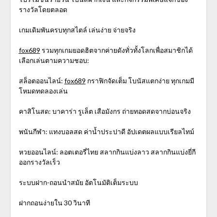
รางวัลโดยตลอด
เกมเดิมพันครบทุกสไตล์ เล่นง่าย จ่ายจริง
fox689
รวมทุกเกมยอดฮิตจากค่ายดังทั่วทั้งโลกเพื่อสมาชิกได้
เลือกเล่นตามความชอบ:
สล็อตออนไลน์:
fox689
กราฟิกจัดเต็ม โบนัสแตกง่าย ทุกเกมมี
โหมดทดลองเล่น
คาสิโนสด: บาคาร่า รูเล็ต เสือมังกร ถ่ายทอดสดจากบ่อนจริง
พนันกีฬา: แทงบอลสด ค่าน้ำประปาดี อัปเดตผลแบบเรียลไทม์
หวยออนไลน์: ลอตเตอรี่ไทย สลากกินแบ่งลาว สลากกินแบ่งยี่กี
ออกรางวัลเร็ว
ระบบฝาก-ถอนนำสมัย อัตโนมัติเต็มระบบ
ฝากถอนง่ายใน 30 วินาที