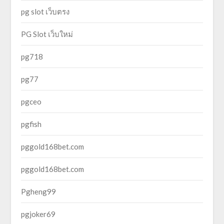
pg slot เว็บตรง
PG Slot เว็บใหม่
pg718
pg77
pgceo
pgfish
pggold168bet.com
pggold168bet.com
Pgheng99
pgjoker69