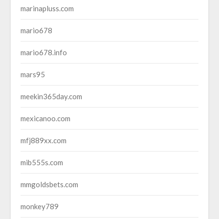
marinapluss.com
mario678
mario678.info
mars95
meekin365day.com
mexicanoo.com
mfj889xx.com
mib555s.com
mmgoldsbets.com
monkey789