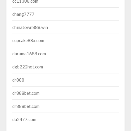
cc11388.com
chang7777
chinatown888.win
cupcake88x.com
daruma1688.com
dgb222hot.com
dr888
dr888bet.com
dr888bet.com
du2477.com