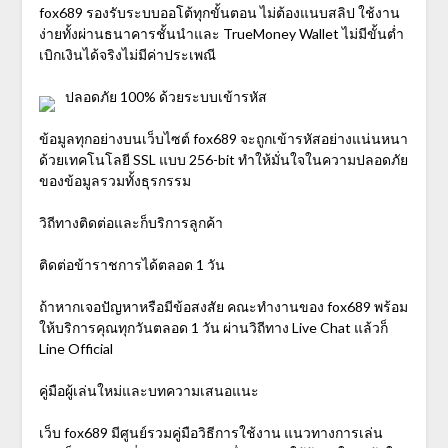
fox689 รองรับระบบออโต้ทุกขั้นตอน ไม่ต้องแนบสลิป ใช้งาน
ง่ายทั้งผ่านธนาคารชั้นนำและ TrueMoney Wallet ไม่มีขั้นต่ำ
เบิกเงินได้จริงไม่มีค่าประเพณี
ปลอดภัย 100% ด้วยระบบเข้ารหัส
ข้อมูลทุกอย่างบนเว็บไซต์ fox689 จะถูกเข้ารหัสอย่างแน่นหนา
ด้วยเทคโนโลยี SSL แบบ 256-bit ทำให้มั่นใจในความปลอดภัย
ของข้อมูลรวมทั้งธุรกรรม
วิถีทางติดต่อและก็บริการลูกค้า
ติดต่อข้าราชการได้ตลอด 1 วัน
ถ้าหากเจอปัญหาหรือมีข้อสงสัย คณะทำงานของ fox689 พร้อม
ให้บริการคุณทุกวันตลอด 1 วัน ผ่านวิถีทาง Live Chat แล้วก็
Line Official
คู่มือผู้เล่นใหม่และบทความเสนอแนะ
เว็บ fox689 มีศูนย์รวมคู่มือวิธีการใช้งาน แนวทางการเล่น