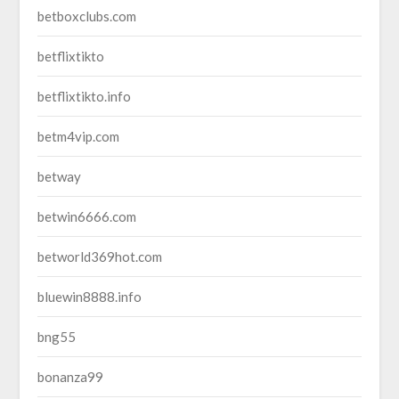
betboxclubs.com
betflixtikto
betflixtikto.info
betm4vip.com
betway
betwin6666.com
betworld369hot.com
bluewin8888.info
bng55
bonanza99