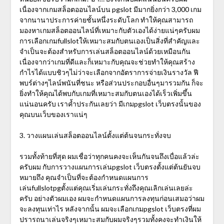
เนื่องจากเกมสล็อตออนไลน์บน pgslot มีมากยิ่งกว่า 3,000 เกม
จากนานาประการค่ายชั้นหนึ่งระดับโลก ทำให้คุณสามารถ
มองหาเกมสล็อตออนไลน์ที่เหมาะกับตัวเองได้ง่ายแน่ๆครับผม
การเลือกเกมfullslotให้เหมาะสมกับตนเองเป็นสิ่งที่สำคัญและ
จำเป็นจะต้องสำหรับการเล่นสล็อตออนไลน์ด้วยเหมือนกัน
เนื่องจากว่าเกมที่ดีและก็เหมาะกับคุณจะช่วยทำให้คุณสร้าง
กำไรได้แบบชิวๆไม่ว่าจะเลือกจากอัตราการจ่ายเงินรางวัล ฟี
พบร์ต่างๆไลน์พนันที่ชนะ หรือส่วนประกอบอื่นๆมารวมกัน ก็จะ
ยิ่งทำให้คุณได้พบกับเกมที่เหมาะสมกับตนเองได้เร็วเพิ่มขึ้น
แน่นอนครับ เราค้ำประกันเลยว่า มีเกมpgslot เว็บตรงนั้นของ
คุณบนเว็บของเราแน่ๆ
3. วางแผนเล่นสล็อตออนไลน์ตั้งแต่ต้นจนกระทั่งจบ
รวมทั้งท้ายที่สุด ผมเชื่อว่าทุกคนคงจะเห็นกันจนถึงเบื่อแล้วล่ะ
ครับผม กับการวางแผนการเล่นpgslot เว็บตรงตั้งแต่ต้นยันจบ
หมายถึง คุณจำเป็นที่จะต้องกำหนดแผนการ
เล่นfullslotpgตั้งแต่คุณเริ่มเล่นกระทั่งถึงคุณเลิกเล่นเลยล่ะ
ครับ อย่างตัวผมเอง ผมจะกำหนดแผนการลงทุนก่อนเสมอว่าผม
จะลงทุนเท่าไร หลังจากนั้น ผมจะเลือกเกมpgslot เว็บตรงที่ผม
ปรารถนาเล่นจริงๆเหมาะสมกับผมจริงๆรวมทั้งคงจะทำเงินให้