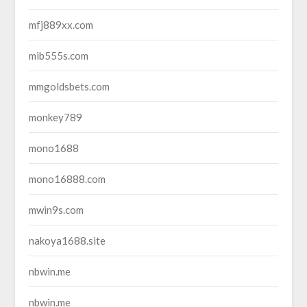
mfj889xx.com
mib555s.com
mmgoldsbets.com
monkey789
mono1688
mono16888.com
mwin9s.com
nakoya1688.site
nbwin.me
nbwin.me