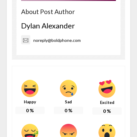
About Post Author
Dylan Alexander
noreply@boldphone.com
Happy
Sad
Excited
0
%
0
%
0
%