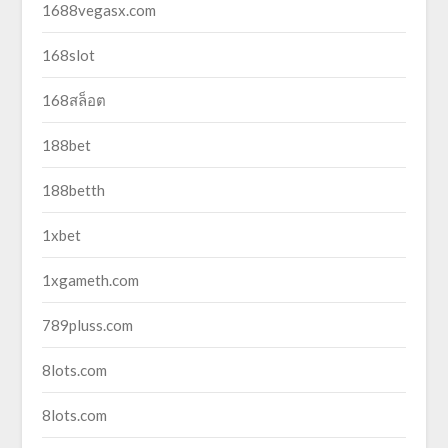
1688vegasx.com
168slot
168สล็อต
188bet
188betth
1xbet
1xgameth.com
789pluss.com
8lots.com
8lots.com