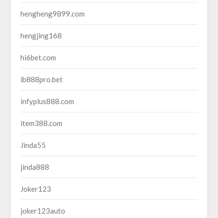
hengheng9899.com
hengjing168
hi6bet.com
ib888pro.bet
infyplus888.com
item388.com
Jinda55
jinda888
Joker123
joker123auto