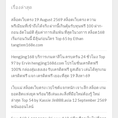
เรื่องล่าสุด
สล็อตเว็บตรง 19 August 2569 สล็อตเว็บตรง ความ
พรีเมียมที่เข้าถึงได้จริง ฝากนี้เกินคุ้มรับทุนฟรี 100 ฝาก-
ถอน อัตโนมัติ คุ้มค่าการเดิมพัน ที่สุดในวงการ สล็อต168
เริ่มก่อนวันนี้ มีลุ้นก่อนใคร Top 65 by Ethan
tangtem168e.com
Hengjing168 บริการเกมคาสิโน ครบครัน 24 ชั่วโมง Top
97 by Ervin hengjing168d.com โปรโมชั่นเครดิตฟรี
100% กล่องสุ่มเฮงเฮง รับเครดิตฟรี ยูสเดียว เล่นได้ทุกเกม
เครดิตฟรี แจก เครดิตฟรี เยอะที่สุด 19 สิงหา 69
เว็บแม่ สล็อตเว็บตรง เวปไซต์แจกหนัก เจาะลึก สล็อต เกม
ยอดฮิตแห่งยุค พร้อมวิธีเล่นและสิ่งที่มือใหม่ต้องรู้ ใหม่
ล่าสุด Top 54 by Kassie Jin888.asia 12 September 2569
พนันออนไลน์