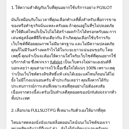
1. ให้ความสำคัญกับเว็บที่คุณอยากใช้บริการอย่าง PGSLOT
มันก็เหมือนกับในเวลาที่คุณเลือกทำเลที่ตั้งสำหรับเพื่อการขาย
ของหรือทำธุรกิจนั่นแหละครับผม ถ้าคุณอยู่ในที่ๆไม่ปลอดภัย
ทำให้ดีแค่ไหนก็เป็นไปไม่ได้สร้างผลกำไรได้หรอกครับผม การ
เล่นฟลูสล็อตพีจีก็เช่นเดียวกัน ถ้าเกิดคุณเลือกใช้บริการกับ
เว็บไซต์ที่ด้อยคุณภาพ ไม่มีมาตรฐาน และไม่มีความปลอดภัย
คุณก็ไม่มีวันสร้างผลกำไรได้ในระยะยาวแน่นอนขอรับ โดย
เหตุนี้ คุณจำเป็นจะต้องให้ความใส่ใจกับเว็บไซต์ที่คุณอยากใช้
บริการด้วย ซึ่งพวกเรา
fullslot
เป็นเว็บตรงไม่ผ่านเอเย่นต์ที่
บอกเลยว่า คุณสามารถไว้เนื้อเชื่อใจได้แน่ๆ 100% เพราะเหตุ
ว่าเป็นเว็บไซต์ตรงลิขสิทธิ์แท้ เล่นได้เยอะแค่ไหนก็ถอนได้ไม่
ยั้ง ไม่มีโกงแน่นอนครับ ค้ำประกันเลยว่า คุณจึงควรได้รับ
ประสบการณ์การเล่นที่เหมาะสมที่สุดอย่างไม่ต้องสงสัย
เนื่องจากตรงนี้ล่ะครับเป็นทำเลดีสุดยอดของนักfullslotจากทั่ว
ทั้งประเทศ
2. เลือกเกม FULLSLOTPG ที่เหมาะกับตัวเองให้มากที่สุด
ไหนมาทดลองนั่งนับเกมสล็อตออนไลน์บนเว็บไซต์ของเรา
หน่อยสิขอรับว่ามีกี่เกม? ฮ่า… ยังไงก็นับผิดแน่นอนครับผม