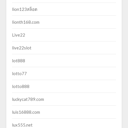
lion123สล็อต
lionth168.com
Live22
live22slot
lot888
lotto77
lotto888
luckycat789.com
luis16888.com
lux555.net