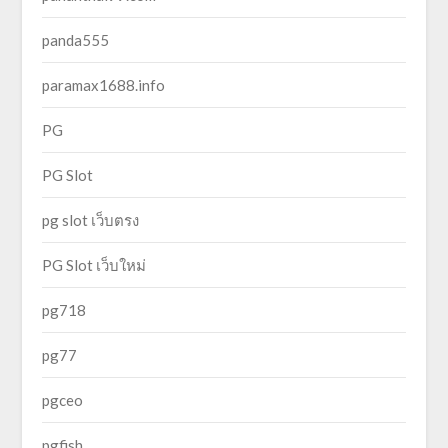
panda555
paramax1688.info
PG
PG Slot
pg slot เว็บตรง
PG Slot เว็บใหม่
pg718
pg77
pgceo
pgfish