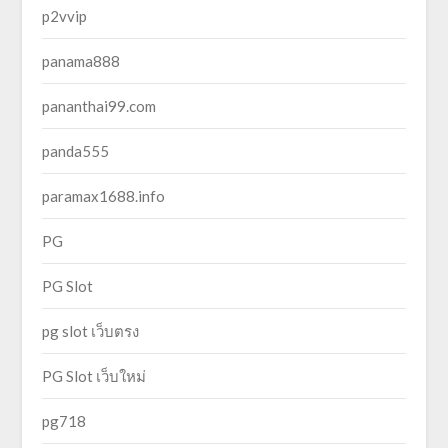
p2vvip
panama888
pananthai99.com
panda555
paramax1688.info
PG
PG Slot
pg slot เว็บตรง
PG Slot เว็บใหม่
pg718