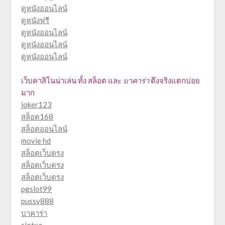
ดูหนังออนไลน์
ดูหนังฟรี
ดูหนังออนไลน์
ดูหนังออนไลน์
ดูหนังออนไลน์
เว็บคาสิโนน่าเล่น ทั้ง
สล็อต
และ
บาคาร่า
ตึงจริงแตกบ่อย
มาก
joker123
สล็อต168
สล็อตออนไลน์
movie hd
สล็อตเว็บตรง
สล็อตเว็บตรง
สล็อตเว็บตรง
pgslot99
pussy888
บาคาร่า
slotxo