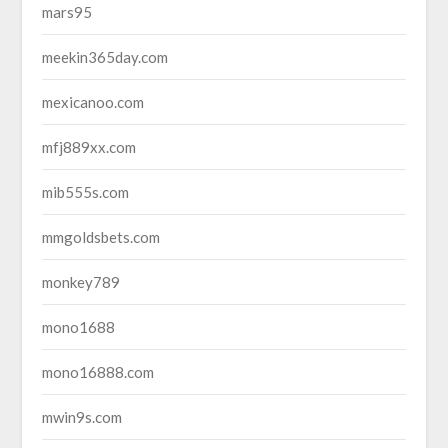
mars95
meekin365day.com
mexicanoo.com
mfj889xx.com
mib555s.com
mmgoldsbets.com
monkey789
mono1688
mono16888.com
mwin9s.com