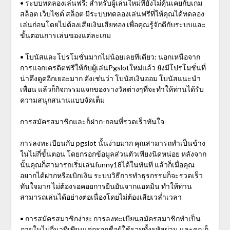
• ระบบทดลองเล่นฟรี: สำหรับผู้เล่นใหม่ที่ยังไม่คุ้นเคยกับเกม
สล็อต เว็บไซต์ สล็อต มีระบบทดลองเล่นฟรีที่ให้คุณได้ทดลอง
เล่นก่อนโดยไม่ต้องเสียเงินเสียทอง เพื่อคุณรู้จักดีกับระบบและ
ขั้นตอนการเล่นของแต่ละเกม
• โบนัสและโปรโมชั่นมากไม่น้อยเลยทีเดียว: นอกเหนือจาก
การแจกเครดิตฟรีให้กับผู้เล่นPgslotใหม่แล้ว ยังมีโปรโมชั่นที่
น่าดึงดูดอีกเยอะมาก ดังเช่นว่า โบนัสเงินออม โบนัสแนะนำ
เพื่อน แล้วก็กิจกรรมแจกของรางวัลต่างๆที่จะทำให้ท่านได้รับ
ความสนุกสนานแบบจัดเต็ม
การสมัครสมาชิกและก็ฝาก-ถอนที่รวดเร็วทันใจ
การลงทะเบียนกับ pgslot นั้นง่ายมาก คุณสามารถทำเป็นข้าง
ในไม่กี่ขั้นตอน โดยกรอกข้อมูลส่วนตัวเพียงนิดหน่อย หลังจาก
นั้นคุณก็สามารถเริ่มเล่นfunny18ได้ในทันที แล้วก็เมื่อคุณ
อยากได้ฝากหรือเบิกเงิน ระบบวิธีการทำธุรกรรมก็จะรวดเร็ว
ทันใจมาก ไม่ต้องรอคอยการยืนยันจากแอดมิน ทำให้ท่าน
สามารถเล่นได้อย่างต่อเนื่องโดยไม่ต้องเสียเวล่ำเวลา
• การสมัครสมาชิกง่าย: การลงทะเบียนสมัครสมาชิกทำเป็น
ภายในไม่กี่นาทีเพียงแค่กรอกชื่อผู้ใช้รวมทั้งรหัสผ่าน และคุณก็