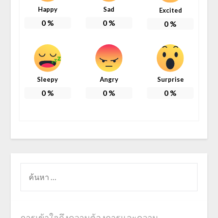
Happy
Sad
Excited
0
%
0
%
0
%
Sleepy
Angry
Surprise
0
%
0
%
0
%
ค้นหา
สำหรับ:
การเข้าใจถึงความต้องการและความ