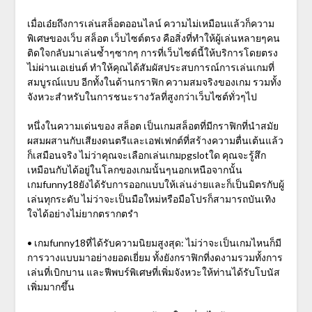
เมื่อเอ๋ยถึงการเล่นสล็อตออนไลน์ ความไม่เหมือนแล้วก็ความ
พิเศษของเว็บ สล็อต เว็บไซต์ตรง คือสิ่งที่ทำให้ผู้เล่นหลายๆคน
ติดใจกลับมาเล่นซ้ำๆซากๆ การที่เว็บไซต์นี้ให้บริการโดยตรง
ไม่ผ่านเอเย่นต์ ทำให้คุณได้สัมผัสประสบการณ์การเล่นเกมที่
สมบูรณ์แบบ อีกทั้งในด้านกราฟิก ความสมจริงของเกม รวมทั้ง
จังหวะสำหรับในการชนะรางวัลที่สูงกว่าเว็บไซต์ทั่วๆไป
หนึ่งในความเด่นของ สล็อต เป็นเกมสล็อตที่มีกราฟิกที่นำสมัย
ผสมผสานกับเสียงดนตรีและเอฟเฟกต์ที่สร้างความตื่นเต้นแล้ว
ก็เสมือนจริง ไม่ว่าคุณจะเลือกเล่นเกมpgslotใด คุณจะรู้สึก
เหมือนกับได้อยู่ในโลกของเกมนั้นๆนอกเหนือจากนั้น
เกมfunny18ยังได้รับการออกแบบให้เล่นง่ายและก็เป็นมิตรกับผู้
เล่นทุกระดับ ไม่ว่าจะเป็นมือใหม่หรือมือโปรก็สามารถบันเทิง
ใจได้อย่างไม่ยากตรากตรำ
• เกมfunny18ที่ได้รับความนิยมสูงสุด: ไม่ว่าจะเป็นเกมไหนก็มี
การวางแบบมาอย่างยอดเยี่ยม ทั้งยังกราฟิกที่งดงามรวมทั้งการ
เล่นที่เบิกบาน และฟีพบร์พิเศษที่เพิ่มจังหวะให้ท่านได้รับโบนัส
เพิ่มมากขึ้น