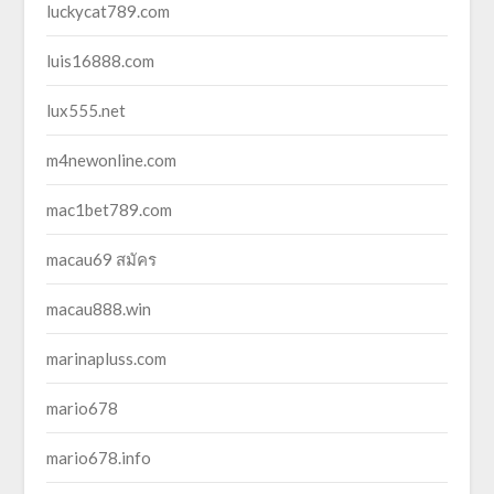
luckycat789.com
luis16888.com
lux555.net
m4newonline.com
mac1bet789.com
macau69 สมัคร
macau888.win
marinapluss.com
mario678
mario678.info