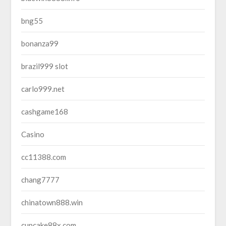
bng55
bonanza99
brazil999 slot
carlo999.net
cashgame168
Casino
cc11388.com
chang7777
chinatown888.win
cupcake88x.com