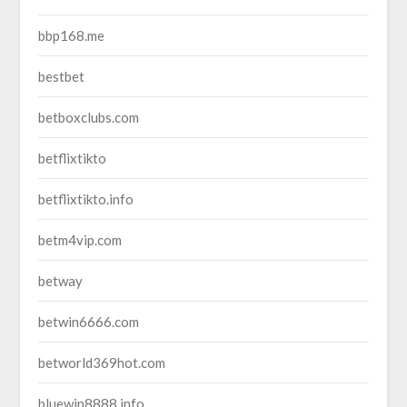
bbp168.me
bestbet
betboxclubs.com
betflixtikto
betflixtikto.info
betm4vip.com
betway
betwin6666.com
betworld369hot.com
bluewin8888.info