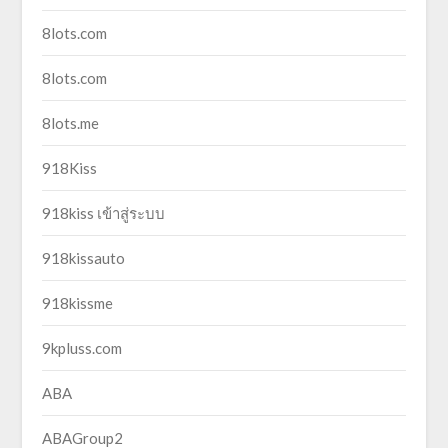
8lots.com
8lots.com
8lots.me
918Kiss
918kiss เข้าสู่ระบบ
918kissauto
918kissme
9kpluss.com
ABA
ABAGroup2