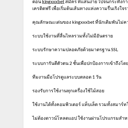
ตอน
kingxxxbet
สมัคร ที่แสนง่าย ไปจนกระทั่งก
เครดิตฟรี เพื่อเริ่มต้นเส้นทางแห่งความรื่นเริงใจ
คุณลักษณะเด่นของ kingxxxbet ที่นักเดิมพันไม่
ระบบใช้งานที่ลื่นไหลรวมทั้งไม่มีอันตราย
ระบบรักษาความปลอดภัยด้วยมาตรฐาน SSL
ระบบการันตีตัวตน 2 ชั้นเพื่อปกป้องการเข้าถึงโด
ทีมงานมือโปรดูแลระบบตลอด 1 วัน
รองรับการใช้งานทุกเครื่องใช้ไม้สอย
ใช้งานได้ทั้งคอมพิวเตอร์ แท็บเล็ต รวมทั้งสมาร์
ไม่ต้องดาวน์โหลดแอป ใช้งานผ่านโปรแกรมสำหรับ