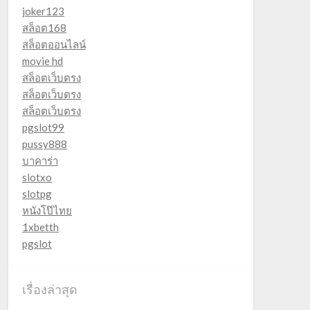
joker123
สล็อต168
สล็อตออนไลน์
movie hd
สล็อตเว็บตรง
สล็อตเว็บตรง
สล็อตเว็บตรง
pgslot99
pussy888
บาคาร่า
slotxo
slotpg
หนังโป๊ไทย
1xbetth
pgslot
เรื่องล่าสุด