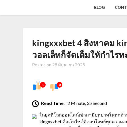
Skip
BLOG
CONT
to
content
kingxxxbet 4 สิงหาคม kin
วอลเล็ทก็จัดเต็มให้กำไรทะ
Posted on
28 มิถุนายน 2025
1
0
Read Time:
2 Minute, 35 Second
ในยุคที่โลกออนไลน์เข้ามามีบทบาทในทุกด้าน
kingxxxbet คือเว็บไซต์ที่ตอบโจทย์ทุกความอย