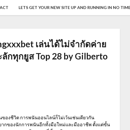
ACT
LETS GET YOUR NEW SITE UP AND RUNNING IN NO TIME
gxxxbet เล่นได้ไม่จำกัดค่าย
ลักทุกยูส Top 28 by Gilberto
ของชีวิต การพนันออนไลน์ก็ไม่เว้นเช่นเดียวกัน
ากของนักการพนันอีกทั้งมือใหม่และมืออาชีพ ตั้งแต่ขั้น