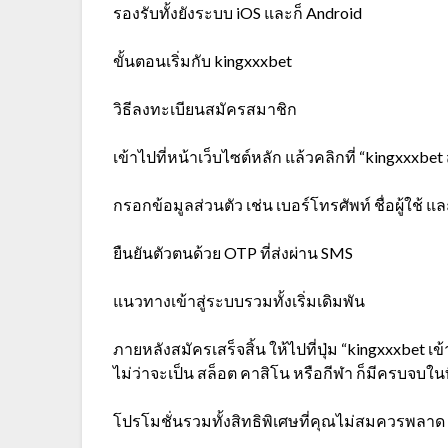
รองรับทั้งยังระบบ iOS และก็ Android
ขั้นตอนเริ่มกับ kingxxxbet
วิธีลงทะเบียนสมัครสมาชิก
เข้าไปที่หน้าเว็บไซต์หลัก แล้วคลิกที่ “kingxxxbet
กรอกข้อมูลส่วนตัว เช่น เบอร์โทรศัพท์ ชื่อผู้ใช้ แ
ยืนยันตัวตนด้วย OTP ที่ส่งผ่าน SMS
แนวทางเข้าสู่ระบบรวมทั้งเริ่มเดิมพัน
ภายหลังสมัครเสร็จสิ้น ให้ไปที่ปุ่ม “kingxxxbet เ
ไม่ว่าจะเป็น สล็อต คาสิโน หรือกีฬา ก็มีครบจบในที
โปรโมชั่นรวมทั้งสิทธิพิเศษที่คุณไม่สมควรพลาด