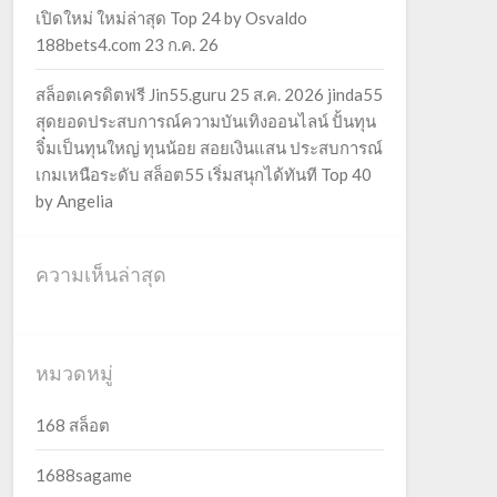
เปิดใหม่ ใหม่ล่าสุด Top 24 by Osvaldo
188bets4.com 23 ก.ค. 26
สล็อตเครดิตฟรี Jin55.guru 25 ส.ค. 2026 jinda55
สุดยอดประสบการณ์ความบันเทิงออนไลน์ ปั้นทุน
จิ๋มเป็นทุนใหญ่ ทุนน้อย สอยเงินแสน ประสบการณ์
เกมเหนือระดับ สล็อต55 เริ่มสนุกได้ทันที Top 40
by Angelia
ความเห็นล่าสุด
หมวดหมู่
168 สล็อต
1688sagame