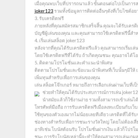
เมื่อคุณพบเว็บที่ปรารถนาแล้ว ขั้นตอนต่อไปเป็นการสมั
joker123
รวมทั้งข้อมูลการติดต่ออื่นๆดังที่เว็บไซต์อ
3. รับเครดิตฟรี
ภายหลังที่คุณสมัครสมาชิกเสร็จสิ้น คุณจะได้รับเครด
บัญชีผู้เล่นของคุณ และคุณสามารถใช้เครดิตฟรีนี้สำ
4. เริ่มเล่นสล็อต joker123
หลังจากที่คุณได้รับเครดิตฟรีแล้ว คุณสามารถเริ่มเล่น
โดยใช้เครดิตฟรีที่ได้รับ ถ้าเกิดคุณชนะ คุณอาจได้
5. ติดตามโปรโมชั่นและคำแนะนำพิเศษ
ติดตามโปรโมชั่นและข้อแนะนำพิเศษที่เว็บนั้นๆมีให้ เ
เพิ่มทุนสำหรับเพื่อการเล่นของคุณ
เล่น สล็อตโจ๊กเกอร์ หมายถึงการเลือกเล่นผ่านเว็บที่เ
ช่วยทำให้คุณได้รับประสบการณ์การเล่น joker123 ที
นำสมัยแล้วก็ใช้งานง่าย รวมทั้งสามารถเข้าเล่นได
โทรศัพท์มือถือ การรับเครดิตฟรีเมื่อลงทะเบียนกับเว็
ใช้ทุนของตัวเองมากไม่น้อยเลยทีเดียว เครดิตที่ได้ร
ช่องทางสำหรับเพื่อการชนะรางวัลใหญ่ โดยไม่ต้องเสี
อาทิเช่น โบนัสต้อนรับ โปรโมชั่นฝากเงิน แล้วก็โปรโมช
ชนะ การรับโบนัสเหล่านี้จะทำให้คุณสามารถเล่นเกมส