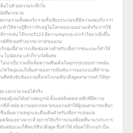
ณเต็มไปด้วยความระทึกใจ
นัสที่มากมาย
ดงามรวมทั้งสมจริง รวมทั้งเสียงประกอบที่มีความสมจริง การ
น ทำให้ท่านรู้สึกราวกับอยู่ในโลกของเกมอย่างแท้จริง การใช้
การเล่น โจ๊กเกอร์123 มีความสนุกและน่าเร้าใจมากยิ่งขึ้น
เฟกต์ที่ช่วยสร้างบรรยากาศของเกม
ร์กลุ่มนี้สามารถเพิ่มช่องทางสำหรับเพื่อการชนะและก็ทำให้
ิน โบนัสเกม แล้วก็รางวัลพิเศษ
ไม่น่าเบื่อ รวมทั้งเพิ่มความตื่นเต้นในทุกๆรอบของการพนัน
รางวัลใหญ่และก็เพิ่มค่าของการเดิมพัน การออกแบบที่ท้ารวม
ารเล่นที่สลับซับซ้อนรวมทั้งกลไกเกมที่น่าดึงดูดสามารถทำให้ทุก
ุด แตกง่าย ถอนได้จริง
้เล่นได้อย่างสมบูรณ์ ตั้งแต่สล็อตคลาสสิกที่มีความ
าฟิกที่ล้ำสมัย ความหลากหลายของเกมทำให้ผู้เล่นสามารถเลือก
่งเพิ่มความสนุกและตื่นเต้นสำหรับเพื่อการเล่นเกม
อดนิยมอย่างมาก ด้วยการให้บริการเกมสล็อตที่นานาประการ
สมัยและก็ฟีพบร์ที่น่าดึงดูด ซึ่งทำให้ สล็อตโจ๊กเกอร์ เป็น