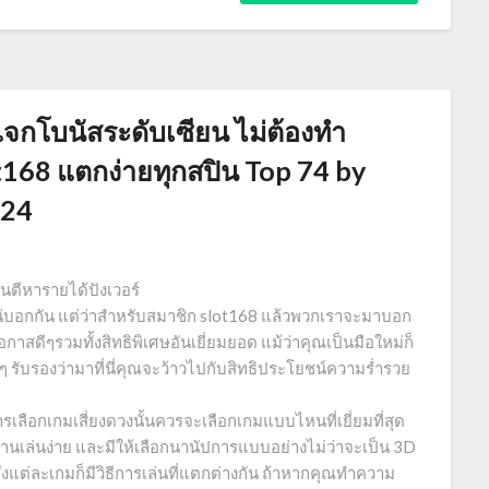
จกโบนัสระดับเซียน ไม่ต้องทำ
ot168 แตกง่ายทุกสปิน Top 74 by
024
นตีหารายได้ปังเวอร์
นแน่บอกกัน แต่ว่าสำหรับสมาชิก slot168 แล้วพวกเราจะมาบอก
อกาสดีๆรวมทั้งสิทธิพิเศษอันเยี่ยมยอด แม้ว่าคุณเป็นมือใหม่ก็
ๆ รับรองว่ามาที่นี่คุณจะว้าวไปกับสิทธิประโยชน์ความร่ำรวย
ลือกเกมเสี่ยงดวงนั้นควรจะเลือกเกมแบบไหนที่เยี่ยมที่สุด
านเล่นง่าย และมีให้เลือกนานัปการแบบอย่างไม่ว่าจะเป็น 3D
ซึ่งแต่ละเกมก็มีวิธีการเล่นที่แตกต่างกัน ถ้าหากคุณทำความ