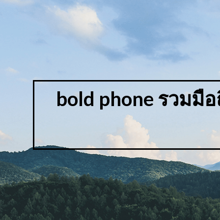
Skip
to
content
bold phone รวมมือถือท