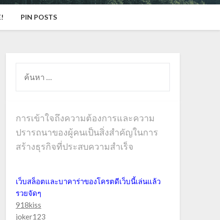
!
PIN POSTS
ค้นหา
สำหรับ:
การเข้าใจถึงความต้องการและความ
ปรารถนาของผู้คนเป็นสิ่งสำคัญในการ
สร้างธุรกิจที่ประสบความสำเร็จ
เว็บสล็อตและบาคาร่าของโครตดีเว็บนี้เล่นแล้ว
รวยจัดๆ
918kiss
joker123