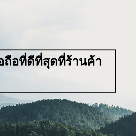
อที่ดีที่สุดที่ร้านค้า