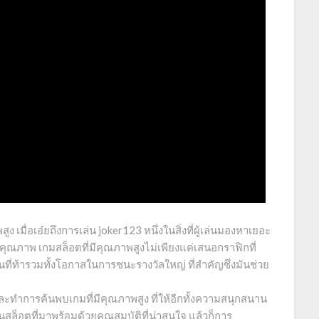
มื่อเอ๋ยถึงการเล่น joker123 หนึ่งในสิ่งที่ผู้เล่นมองหาเยอะ
มีคุณภาพ เกมสล็อตที่มีคุณภาพสูงไม่เพียงแค่เสนอกราฟิกที่
่นที่ท้ารวมทั้งโอกาสในการชนะรางวัลใหญ่ ที่สำคัญซึ่งมันช่วย
ละทำการค้นพบเกมที่มีคุณภาพสูง ที่ให้อีกทั้งความสนุกสนาน
ล็อตที่มาพร้อมด้วยคุณสมบัติที่น่าสนใจ แล้วก็การ