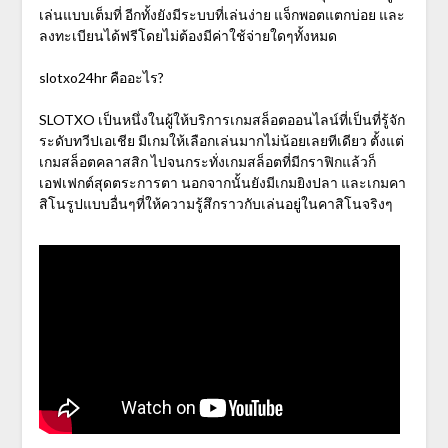
เล่นแบบเต็มที่ อีกทั้งยังมีระบบที่เล่นง่าย แจ็กพอตแตกบ่อย และ
ลงทะเบียนได้ฟรีโดยไม่ต้องมีค่าใช้จ่ายใดๆทั้งหมด
slotxo24hr คืออะไร?
SLOTXO เป็นหนึ่งในผู้ให้บริการเกมสล็อตออนไลน์ที่เป็นที่รู้จัก
ระดับทวีปเอเชีย มีเกมให้เลือกเล่นมากไม่น้อยเลยทีเดียว ตั้งแต่
เกมสล็อตคลาสสิก ไปจนกระทั่งเกมสล็อตที่มีกราฟิกแล้วก็
เอฟเฟกต์สุดตระการตา นอกจากนั้นยังมีเกมยิงปลา และเกมคา
สิโนรูปแบบอื่นๆที่ให้ความรู้สึกราวกับเล่นอยู่ในคาสิโนจริงๆ