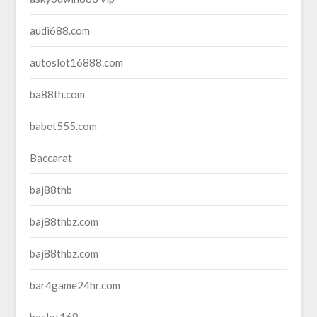
audi688.com
autoslot16888.com
ba88th.com
babet555.com
Baccarat
baj88thb
baj88thbz.com
baj88thbz.com
bar4game24hr.com
baslot168