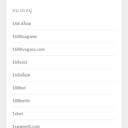
หมวดหมู่
168 สล็อต
1688sagame
1688vegasx.com
168slot
168สล็อต
188bet
188betth
1xbet
1xgameth.com