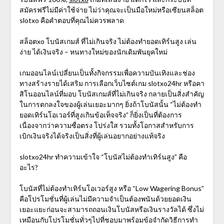
สมัครฟรีไม่มีค่าใช้จ่าย ไม่ว่าคุณจะเป็นมือใหม่หรือเซียนสล็อต
slotxo คือคำตอบที่คุณไม่ควรพลาด
สล็อตxo โบนัสเกมส์ ที่ไม่เกินจริง ไม่ต้องทำยอดเทิร์นสูง เล่น
ง่าย ได้เงินจริง – หนทางใหม่ของนักเดิมพันยุคใหม่
เกมออนไลน์เปลี่ยนเป็นทั้งกิจกรรมเพื่อความบันเทิงและช่อง
ทางสร้างรายได้เสริม การเลือกเว็บไซต์เกม slotxo24hr หรือคา
สิโนออนไลน์ที่มอบ โบนัสเกมส์ที่ไม่เกินจริง กลายเป็นสิ่งสำคัญ
ในการตกลงใจของผู้เล่นเยอะมากๆ ยิ่งถ้าโบนัสนั้น “ไม่ต้องทำ
ยอดเทิร์นโอเวอร์ที่สูงเกินข้อเท็จจริง” ก็ยิ่งเป็นที่ต้องการ
เนื่องจากว่าความซื่อตรง โปร่งใส รวมทั้งโอกาสสำหรับการ
เบิกเงินจริงได้จริงเป็นสิ่งที่ผู้เล่นอยากอย่างแท้จริง
slotxo24hr ทำความเข้าใจ “โบนัสไม่ต้องทำเทิร์นสูง” คือ
อะไร?
โบนัสที่ไม่ต้องทำเทิร์นโอเวอร์สูง หรือ “Low Wagering Bonus”
คือโปรโมชั่นที่ผู้เล่นไม่มีความจำเป็นต้องพนันด้วยยอดเงิน
เยอะแยะก่อนจะสามารถถอนเงินโบนัสหรือเงินรางวัลได้ ซึ่งไม่
เหมือนกับโปรโมชั่นทั่วๆไปที่ชอบมาพร้อมข้อจำกัดวิธีการทำ