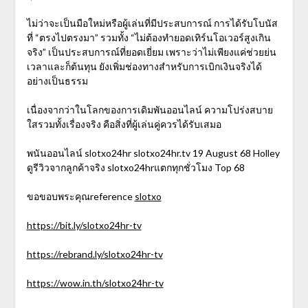
ไม่ว่าจะเป็นมือใหม่หรือผู้เล่นที่มีประสบการณ์ การได้รับโบนัส
ที่ “ตรงไปตรงมา” รวมทั้ง “ไม่ต้องทำยอดเทิร์นโอเวอร์สูงเกิน
จริง” เป็นประสบการณ์ที่ยอดเยี่ยม เพราะว่าไม่เพียงแค่ช่วยย่น
เวลาและก็ต้นทุน ยังเพิ่มช่องทางสำหรับการเบิกเงินจริงได้
อย่างเป็นธรรม
เนื่องจากว่าในโลกของการเดิมพันออนไลน์ ความโปร่งสบาย
ใสรวมทั้งเรื่องจริง คือสิ่งที่ผู้เล่นคู่ควรได้รับเสมอ
พนันออนไลน์ slotxo24hr slotxo24hr.tv 19 August 68 Holley
ดูรีวิวจากลูกค้าจริง slotxo24hrแตกทุกชั่วโมง Top 68
ขอขอบพระคุณreference
slotxo
https://bit.ly/slotxo24hr-tv
https://rebrand.ly/slotxo24hr-tv
https://wow.in.th/slotxo24hr-tv