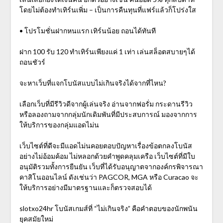
โดยไม่ต้องทำเทิร์นเพิ่ม – เป็นการคืนทุนที่แฟร์แล้วก็โปร่งใส
• โปรโมชั่นฝากหนแรก เทิร์นน้อย ถอนได้ทันที
ฝาก 100 รับ 120 ทำเทิร์นเพียงแค่ 1 เท่า เล่นสล็อตสบายๆได้
ถอนชัวร์
จะหาเว็บที่แจกโบนัสแบบไม่เกินจริงได้จากที่ไหน?
เลือกเว็บที่มีรีวิวดีจากผู้เล่นจริง อ่านจากฟอรั่ม กระดานรีวิว
หรือลองถามจากกลุ่มนักเดิมพันที่มีประสบการณ์ มองจากการ
ให้บริการของกลุ่มแอดไม่น
เว็บไซต์ที่ดีจะมีแอดไม่นคอยตอบปัญหาเรื่องข้อตกลงโบนัส
อย่างไม่อ้อมค้อม ไม่หลอกด้วยคำพูดคลุมเครือ เว็บไซต์ที่มีใบ
อนุมัติรวมทั้งการยืนยัน เว็บที่ได้รับอนุญาตจากองค์กรพิจารณา
คาสิโนออนไลน์ ดังเช่นว่า PAGCOR, MGA หรือ Curacao จะ
ให้บริการอย่างมีมาตรฐานและก็ตรวจสอบได้
slotxo24hr โบนัสเกมส์ที่ “ไม่เกินจริง” คือคำตอบของนักพนัน
ยุคสมัยใหม่