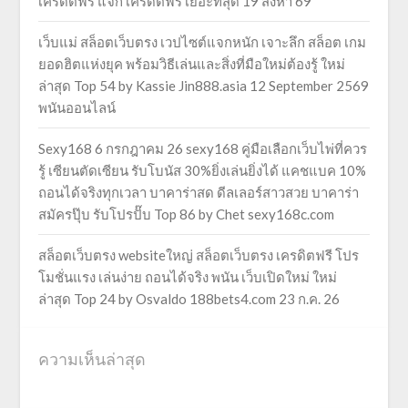
เครดิตฟรี แจก เครดิตฟรี เยอะที่สุด 19 สิงหา 69
เว็บแม่ สล็อตเว็บตรง เวปไซต์แจกหนัก เจาะลึก สล็อต เกม
ยอดฮิตแห่งยุค พร้อมวิธีเล่นและสิ่งที่มือใหม่ต้องรู้ ใหม่
ล่าสุด Top 54 by Kassie Jin888.asia 12 September 2569
พนันออนไลน์
Sexy168 6 กรกฎาคม 26 sexy168 คู่มือเลือกเว็บไพ่ที่ควร
รู้ เซียนตัดเซียน รับโบนัส 30%ยิ่งเล่นยิ่งได้ แคชแบค 10%
ถอนได้จริงทุกเวลา บาคาร่าสด ดีลเลอร์สาวสวย บาคาร่า
สมัครปุ๊บ รับโปรปั๊บ Top 86 by Chet sexy168c.com
สล็อตเว็บตรง websiteใหญ่ สล็อตเว็บตรง เครดิตฟรี โปร
โมชั่นแรง เล่นง่าย ถอนได้จริง พนัน เว็บเปิดใหม่ ใหม่
ล่าสุด Top 24 by Osvaldo 188bets4.com 23 ก.ค. 26
ความเห็นล่าสุด