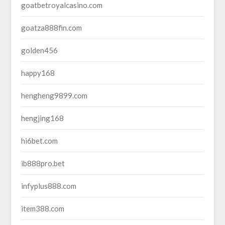
goatbetroyalcasino.com
goatza888fin.com
golden456
happy168
hengheng9899.com
hengjing168
hi6bet.com
ib888pro.bet
infyplus888.com
item388.com