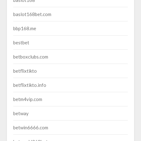
baslot168bet.com
bbp168.me
bestbet
betboxclubs.com
betflixtikto
betflixtikto.info
betm4vip.com
betway
betwin6666.com