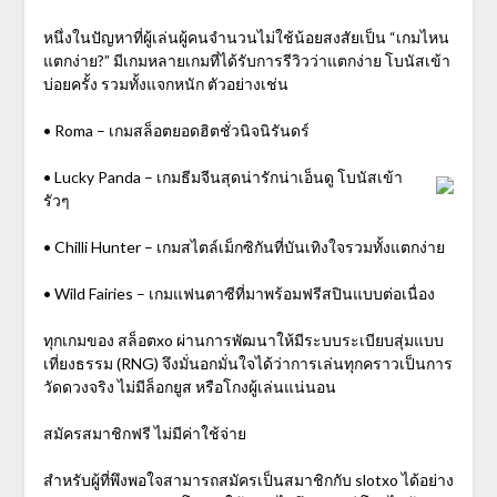
หนึ่งในปัญหาที่ผู้เล่นผู้คนจำนวนไม่ใช้น้อยสงสัยเป็น “เกมไหน
แตกง่าย?” มีเกมหลายเกมที่ได้รับการรีวิวว่าแตกง่าย โบนัสเข้า
บ่อยครั้ง รวมทั้งแจกหนัก ตัวอย่างเช่น
• Roma – เกมสล็อตยอดฮิตชั่วนิจนิรันดร์
• Lucky Panda – เกมธีมจีนสุดน่ารักน่าเอ็นดู โบนัสเข้า
รัวๆ
• Chilli Hunter – เกมสไตล์เม็กซิกันที่บันเทิงใจรวมทั้งแตกง่าย
• Wild Fairies – เกมแฟนตาซีที่มาพร้อมฟรีสปินแบบต่อเนื่อง
ทุกเกมของ สล็อตxo ผ่านการพัฒนาให้มีระบบระเบียบสุ่มแบบ
เที่ยงธรรม (RNG) จึงมั่นอกมั่นใจได้ว่าการเล่นทุกคราวเป็นการ
วัดดวงจริง ไม่มีล็อกยูส หรือโกงผู้เล่นแน่นอน
สมัครสมาชิกฟรี ไม่มีค่าใช้จ่าย
สำหรับผู้ที่พึงพอใจสามารถสมัครเป็นสมาชิกกับ slotxo ได้อย่าง