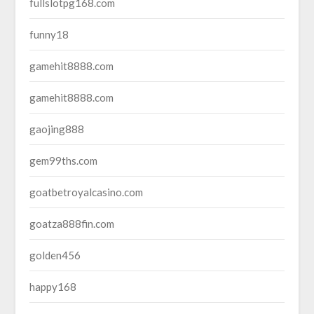
fullslotpg168.com
funny18
gamehit8888.com
gamehit8888.com
gaojing888
gem99ths.com
goatbetroyalcasino.com
goatza888fin.com
golden456
happy168