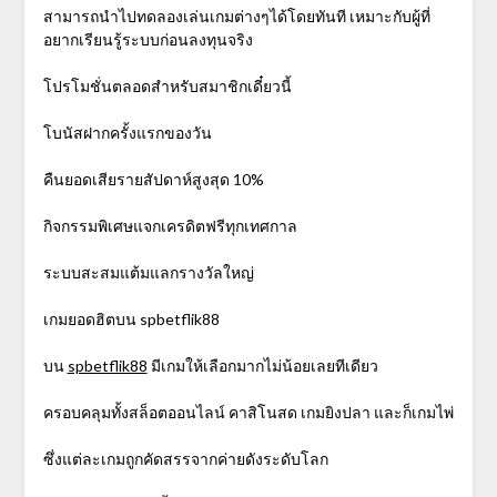
สามารถนำไปทดลองเล่นเกมต่างๆได้โดยทันที เหมาะกับผู้ที่
อยากเรียนรู้ระบบก่อนลงทุนจริง
โปรโมชั่นตลอดสำหรับสมาชิกเดี๋ยวนี้
โบนัสฝากครั้งแรกของวัน
คืนยอดเสียรายสัปดาห์สูงสุด 10%
กิจกรรมพิเศษแจกเครดิตฟรีทุกเทศกาล
ระบบสะสมแต้มแลกรางวัลใหญ่
เกมยอดฮิตบน spbetflik88
บน
spbetflik88
มีเกมให้เลือกมากไม่น้อยเลยทีเดียว
ครอบคลุมทั้งสล็อตออนไลน์ คาสิโนสด เกมยิงปลา และก็เกมไพ่
ซึ่งแต่ละเกมถูกคัดสรรจากค่ายดังระดับโลก