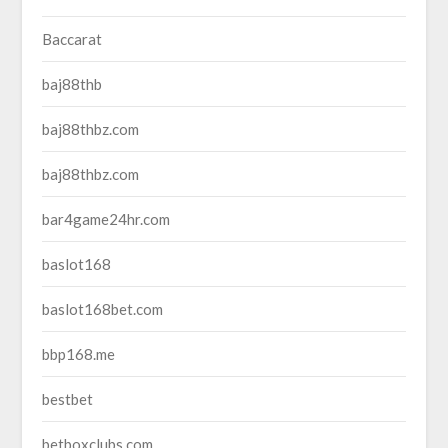
Baccarat
baj88thb
baj88thbz.com
baj88thbz.com
bar4game24hr.com
baslot168
baslot168bet.com
bbp168.me
bestbet
betboxclubs.com