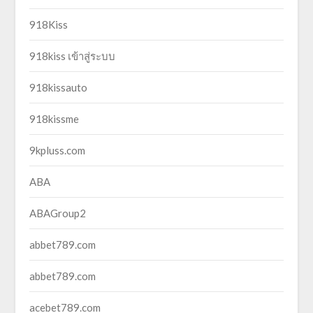
918Kiss
918kiss เข้าสู่ระบบ
918kissauto
918kissme
9kpluss.com
ABA
ABAGroup2
abbet789.com
abbet789.com
acebet789.com