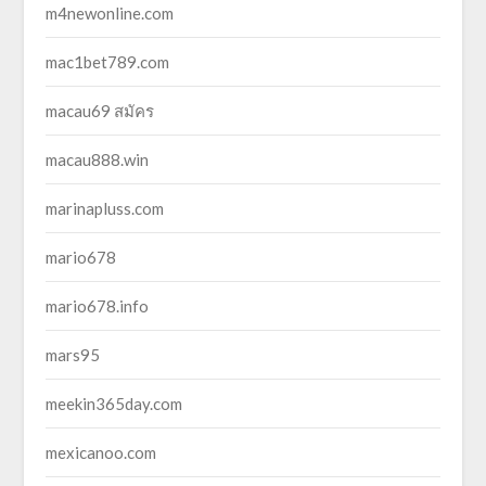
m4newonline.com
mac1bet789.com
macau69 สมัคร
macau888.win
marinapluss.com
mario678
mario678.info
mars95
meekin365day.com
mexicanoo.com