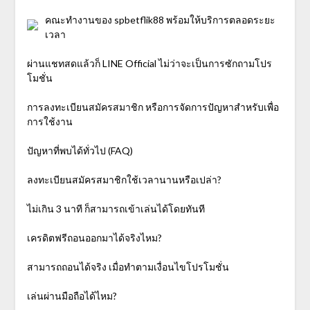
คณะทำงานของ spbetflik88 พร้อมให้บริการตลอดระยะ
เวลา
ผ่านแชทสดแล้วก็ LINE Official ไม่ว่าจะเป็นการซักถามโปร
โมชั่น
การลงทะเบียนสมัครสมาชิก หรือการจัดการปัญหาสำหรับเพื่อ
การใช้งาน
ปัญหาที่พบได้ทั่วไป (FAQ)
ลงทะเบียนสมัครสมาชิกใช้เวลานานหรือเปล่า?
ไม่เกิน 3 นาที ก็สามารถเข้าเล่นได้โดยทันที
เครดิตฟรีถอนออกมาได้จริงไหม?
สามารถถอนได้จริง เมื่อทำตามเงื่อนไขโปรโมชั่น
เล่นผ่านมือถือได้ไหม?