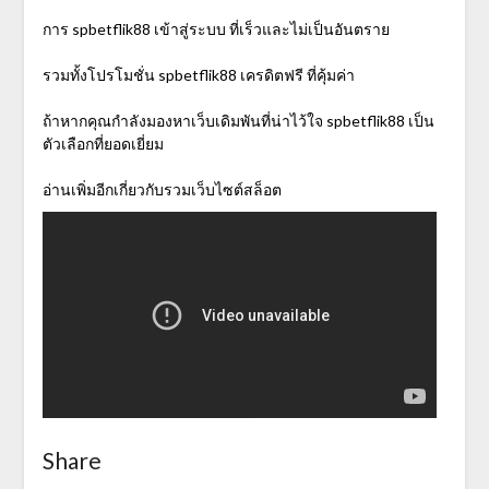
การ spbetflik88 เข้าสู่ระบบ ที่เร็วและไม่เป็นอันตราย
รวมทั้งโปรโมชั่น spbetflik88 เครดิตฟรี ที่คุ้มค่า
ถ้าหากคุณกำลังมองหาเว็บเดิมพันที่น่าไว้ใจ spbetflik88 เป็น
ตัวเลือกที่ยอดเยี่ยม
อ่านเพิ่มอีกเกี่ยวกับรวมเว็บไซต์สล็อต
Share