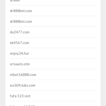
dr888
dr888bet.com
dr888bet.com
du2477.com
ek4567.com
enjoy24.fun
erisauto.site
etbet16888.com
eu369clubs.com
fafa 123 slot