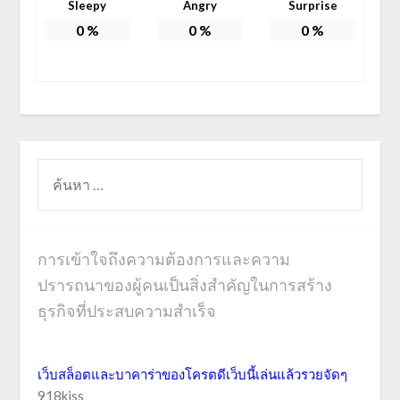
Sleepy
Angry
Surprise
0
%
0
%
0
%
ค้นหา
สำหรับ:
การเข้าใจถึงความต้องการและความ
ปรารถนาของผู้คนเป็นสิ่งสำคัญในการสร้าง
ธุรกิจที่ประสบความสำเร็จ
เว็บสล็อตและบาคาร่าของโครตดีเว็บนี้เล่นแล้วรวยจัดๆ
918kiss