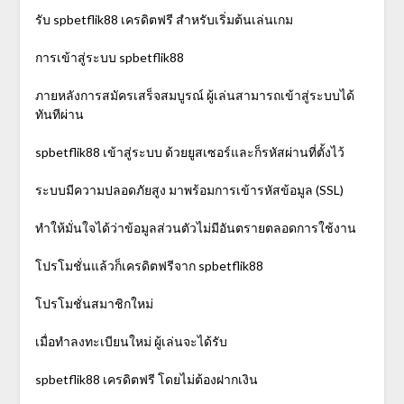
รับ spbetflik88 เครดิตฟรี สำหรับเริ่มต้นเล่นเกม
การเข้าสู่ระบบ spbetflik88
ภายหลังการสมัครเสร็จสมบูรณ์ ผู้เล่นสามารถเข้าสู่ระบบได้
ทันทีผ่าน
spbetflik88 เข้าสู่ระบบ ด้วยยูสเซอร์และก็รหัสผ่านที่ตั้งไว้
ระบบมีความปลอดภัยสูง มาพร้อมการเข้ารหัสข้อมูล (SSL)
ทำให้มั่นใจได้ว่าข้อมูลส่วนตัวไม่มีอันตรายตลอดการใช้งาน
โปรโมชั่นแล้วก็เครดิตฟรีจาก spbetflik88
โปรโมชั่นสมาชิกใหม่
เมื่อทำลงทะเบียนใหม่ ผู้เล่นจะได้รับ
spbetflik88 เครดิตฟรี โดยไม่ต้องฝากเงิน