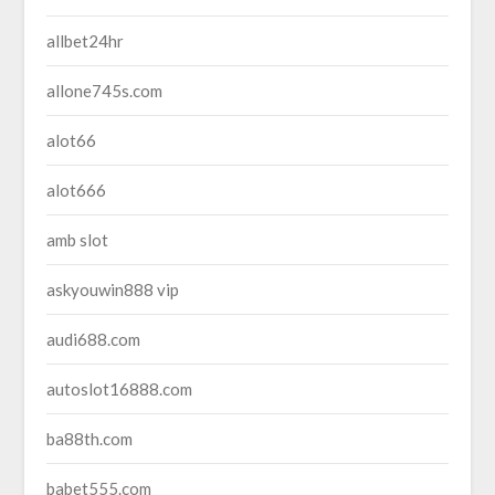
allbet24hr
allone745s.com
alot66
alot666
amb slot
askyouwin888 vip
audi688.com
autoslot16888.com
ba88th.com
babet555.com