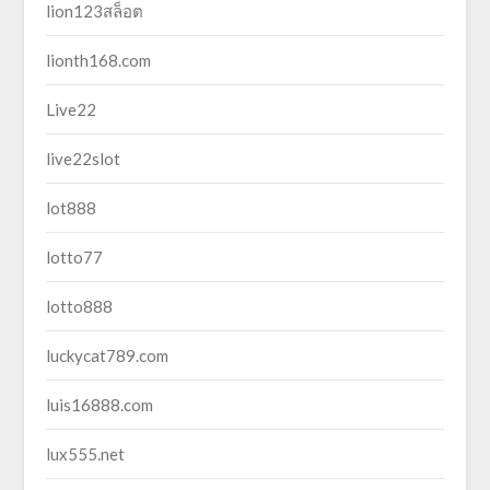
lion123สล็อต
lionth168.com
Live22
live22slot
lot888
lotto77
lotto888
luckycat789.com
luis16888.com
lux555.net