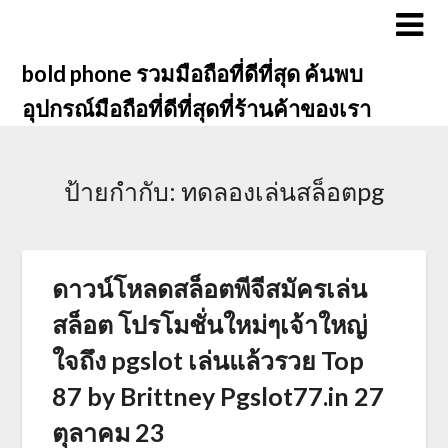
Skip
to
content
bold phone รวมมือถือที่ดีที่สุด ค้นพบ
อุปกรณ์มือถือที่ดีที่สุดที่ร้านค้าของเรา
ป้ายกำกับ:
ทดลองเล่นสล็อตpg
ดาวน์โหลดสล็อตพีจีสมัครเล่น
สล็อต โปรโมชั่นใหม่ๆเจ้าใหญ่
ใจถึง pgslot เล่นแล้วรวย Top
87 by Brittney Pgslot77.in 27
ตุลาคม 23