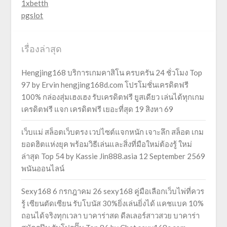
1xbetth
pgslot
เรื่องล่าสุด
Hengjing168 บริการเกมคาสิโน ครบครัน 24 ชั่วโมง Top
97 by Ervin hengjing168d.com โปรโมชั่นเครดิตฟรี
100% กล่องสุ่มเฮงเฮง รับเครดิตฟรี ยูสเดียว เล่นได้ทุกเกม
เครดิตฟรี แจก เครดิตฟรี เยอะที่สุด 19 สิงหา 69
เว็บแม่ สล็อตเว็บตรง เวปไซต์แจกหนัก เจาะลึก สล็อต เกม
ยอดฮิตแห่งยุค พร้อมวิธีเล่นและสิ่งที่มือใหม่ต้องรู้ ใหม่
ล่าสุด Top 54 by Kassie Jin888.asia 12 September 2569
พนันออนไลน์
Sexy168 6 กรกฎาคม 26 sexy168 คู่มือเลือกเว็บไพ่ที่ควร
รู้ เซียนตัดเซียน รับโบนัส 30%ยิ่งเล่นยิ่งได้ แคชแบค 10%
ถอนได้จริงทุกเวลา บาคาร่าสด ดีลเลอร์สาวสวย บาคาร่า