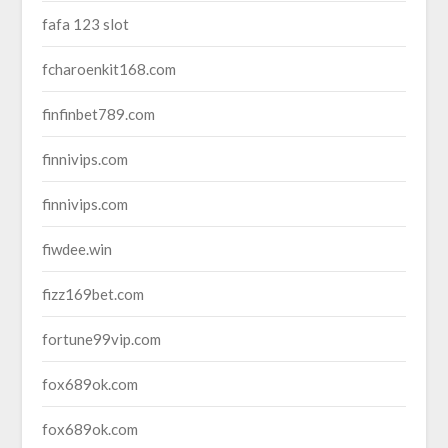
fafa 123 slot
fcharoenkit168.com
finfinbet789.com
finnivips.com
finnivips.com
fiwdee.win
fizz169bet.com
fortune99vip.com
fox689ok.com
fox689ok.com