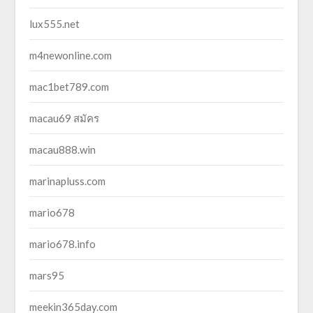
lux555.net
m4newonline.com
mac1bet789.com
macau69 สมัคร
macau888.win
marinapluss.com
mario678
mario678.info
mars95
meekin365day.com