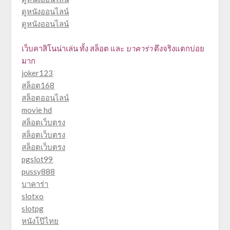
ดูหนังออนไลน์
ดูหนังออนไลน์
เว็บคาสิโนน่าเล่น ทั้ง
สล็อต
และ
บาคาร่า
ตึงจริงแตกบ่อย
มาก
joker123
สล็อต168
สล็อตออนไลน์
movie hd
สล็อตเว็บตรง
สล็อตเว็บตรง
สล็อตเว็บตรง
pgslot99
pussy888
บาคาร่า
slotxo
slotpg
หนังโป๊ไทย