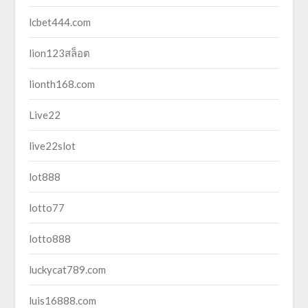
lcbet444.com
lion123สล็อต
lionth168.com
Live22
live22slot
lot888
lotto77
lotto888
luckycat789.com
luis16888.com