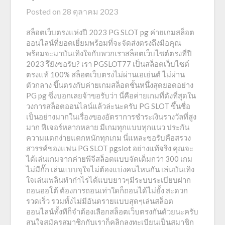
Posted on
28 ตุลาคม 2023
สล็อตเว็บตรงแห่งปี 2023 PG SLOT pg ค่ายเกมสล็อต
ออนไลน์ที่ยอดเยี่ยมพร้อมที่จะจัดส่งตรงถึงมือคุณ
พร้อมจะมาบันเทิงใจกับพวกเราสล็อตเว็บไซต์ตรงที่ปี
2023 รึยังขอรับ? เรา PGSLOT77 เป็นสล็อตเว็บไซต์
ตรงแท้ 100% สล็อตเว็บตรงไม่ผ่านเอเย่นต์ ไม่ผ่าน
ตัวกลาง ขึ้นตรงกับค่ายเกมสล็อตชั้นหนึ่งสุดยอดอย่าง
PG pg ซึ่งบอกเลยจ้าขอรับว่า นี่คือค่ายเกมที่ดังที่สุดใน
วงการสล็อตออนไลน์แล้วล่ะนะครับ PG SLOT ขึ้นชื่อ
เป็นอย่างมากในเรื่องของอัตราการชำระเงินรางวัลที่สูง
มาก ฟีเจอร์หลากหลาย มีเกมทุกแบบทุกแนว ประกัน
ความแตกง่ายแตกหนักทุกเกม นี่แหละขอรับคือสรวง
สวรรค์ของแฟน PG SLOT pgslot อย่างแท้จริง คุณจะ
ได้เล่นเกมจากค่ายพีจีสล็อตแบบจัดเต็มกว่า 300 เกม
ไม่มีกั๊ก เล่นแบบจุใจไม่ต้องแบ่งคนไหนกัน เล่นบันเทิง
ใจเล่นเพลินทำกำไรได้แบบยาวๆมีระบบระเบียบฝาก
ถอนออโต้ ต้องการถอนเท่าใดก็ถอนได้ไม่ยั้ง สะดวก
รวดเร็ว รวมทั้งไม่มีอันตรายแบบสุดๆเล่นสล็อต
ออนไลน์ทั้งทีก็จำต้องเลือกสล็อตเว็บตรงกันด้วยนะครับ
สนใจสมัครสมาชิกกับเราก็คลิกลงทะเบียนเป็นสมาชิก