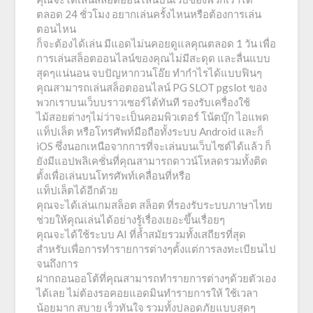
ตลอด 24 ชั่วโมง อยากเล่นครั้งไหนหรือต้องการเล่น
ตอนไหน
ก็จะต้องได้เล่น มีแอดไม่นคอยดูแลคุณตลอด 1 วัน เพื่อ
การเล่นสล็อตออนไลน์ของคุณไม่มีสะดุด และลื่นแบบ
สุดๆแน่นอน จบปัญหากวนโอ๊ย ทำกำไรได้แบบฟินๆ
คุณสามารถเล่นสล็อตออนไลน์ PG SLOT pgslot ของ
พวกเราบนเว็บบราวเซอร์ได้ทันที รองรับเครื่องใช้
ไม้สอยต่างๆไม่ว่าจะเป็นคอมพิวเตอร์ โน้ตบุ๊ก ไอแพด
แท็ปเล็ต หรือโทรศัพท์มือถือทั้งระบบ Android และก็
iOS ซึ่งนอกเหนือจากการที่จะเล่นบนเว็บไซต์ได้แล้ว ก็
ยังมีแอปพลิเคชั่นที่คุณสามารถดาวน์โหลดรวมทั้งติด
ตั้งเพื่อเล่นบนโทรศัพท์เคลื่อนที่หรือ
แท็ปเล็ตได้อีกด้วย
คุณจะได้เล่นเกมสล็อต สล็อต ที่รองรับระบบภาษาไทย
ช่วยให้คุณเล่นได้อย่างรู้เรื่องเยอะขึ้นเรื่อยๆ
คุณจะได้ใช้ระบบ AI ที่ล้ำสมัยรวมทั้งเสถียรที่สุด
สำหรับเพื่อการทำรายการต่างๆตั้งแต่การลงทะเบียนไป
จนถึงการ
ฝากถอนออโต้ที่คุณสามารถทำรายการต่างๆด้วยตัวเอง
ได้เลย ไม่ต้องรอคอยแอดมินทำรายการให้ ใช้เวลา
น้อยมาก สบาย เร็วทันใจ รวมทั้งปลอดภัยแบบสุดๆ