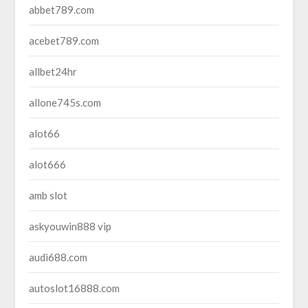
abbet789.com
acebet789.com
allbet24hr
allone745s.com
alot66
alot666
amb slot
askyouwin888 vip
audi688.com
autoslot16888.com