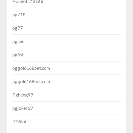
PG Slot เว็บใหม่
pg718
pg77
pgceo
pgfish
pggold168bet.com
pggold168bet.com
Pgheng99
pgjoker69
PGSlot