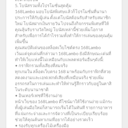
5. โบนัสรวมทั้งโปรโมชั่นสุดคุ้ม
168Lambo มอบโบนัสพิเศษแล้วก็โปรโมชั่นที่นานา
ประการให้กับผู้เล่น ตั้งแต่โบนัสต้อนรับสำหรับสมาชิก
ใหม่ โบนัสฝากเงินรายวัน ไปจนถึงกิจกรรมพิเศษที่ให้
คุณลุ้นรับรางวัลใหญ่ โบนัสเหล่านี้ช่วยเพิ่มโอกาส
สำหรับเพื่อการได้กำไรรวมทั้งทำให้การเล่นของคุณคุ้ม
เพิ่มขึ้น
คุณสมบัติเด่นของสล็อตเว็บไซต์ตรง 168Lambo
เว้นแต่จุดเด่นที่กล่าวมา 168Lambo ยังมีลักษณะเด่นที่
ทำให้เว็บแห่งนี้ไม่เหมือนกับแพลตฟอร์มอื่นๆดังนี้:
• กราฟิกรวมทั้งเสียงที่สมจริง
ทุกเกมใน สล็อตเว็บตรง 168 มาพร้อมกับกราฟิกที่สวย
สดงดงามและเอฟเฟกต์เสียงที่เหมือนจริง ช่วยเพิ่ม
อรรถรสในการเล่นและทำให้ท่านรู้สึกราวกับอยู่ในคาสิ
โนระดับนานาชาติ
• อินเทอร์เฟซที่ใช้งานง่าย
หน้าเว็บของ 168Lambo ดีไซน์มาให้ใช้งานง่าย แม้กระ
ทั้งผู้เล่นมือใหม่ก็สามารถเริ่มได้ในทันที รายการอาหาร
ที่แจ่มกระจ่างและการจัดวางที่เป็นระเบียบเรียบร้อย
ช่วยให้คุณค้นหาเกมที่อยากได้อย่างรวดเร็ว
• รองรับทุกเครื่องไม้เครื่องมือ