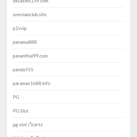
okcasino159.com
onesiamclub.site
p2vvip
panama888
pananthai99.com
panda555
paramax1688.info
PG
PG Slot
pg slot เว็บตรง