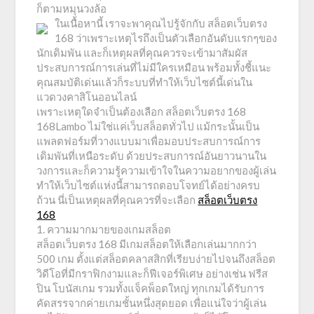
ก็ตามหมุนวงล้อ
ในเนื้อหานี้ เราจะพาคุณไปรู้จักกับ สล็อตเว็บตรง
168 ว่าเพราะเหตุไรถึงเป็นตัวเลือกอันดับแรกๆของ
นักเดิมพัน และก็เหตุผลที่คุณควรจะเข้ามาสัมผัส
ประสบการณ์การเล่นที่ไม่มีใครเหมือน พร้อมทั้งชี้แนะ
คุณสมบัติเด่นแล้วก็ระบบที่ทำให้เว็บไซต์นี้เด่นใน
แวดวงคาสิโนออนไลน์
เพราะเหตุใดจำเป็นต้องเลือก สล็อตเว็บตรง 168
168Lambo ไม่ใช่แค่เว็บสล็อตทั่วไป แม้กระนั้นเป็น
แพลตฟอร์มที่วางแบบมาเพื่อมอบประสบการณ์การ
เดิมพันที่เหนือระดับ ด้วยประสบการณ์อันยาวนานใน
วงการและก็ความรู้ความเข้าใจในความอยากของผู้เล่น
ทำให้เว็บไซต์แห่งนี้สามารถตอบโจทย์ได้อย่างครบ
ถ้วน นี่เป็นเหตุผลที่คุณควรที่จะเลือก
สล็อตเว็บตรง
168
1. ความมากมายของเกมสล็อต
สล็อตเว็บตรง 168 มีเกมสล็อตให้เลือกเล่นมากกว่า
500 เกม ตั้งแต่สล็อตคลาสสิกที่เรียบง่ายไปจนถึงสล็อต
วิดีโอที่มีกราฟิกงามและก็ฟีเจอร์พิเศษ อย่างเช่น ฟรีส
ปิน โบนัสเกม รวมทั้งแจ็คพ็อตใหญ่ ทุกเกมได้รับการ
คัดสรรจากค่ายเกมชั้นหนึ่งสุดยอด เพื่อแน่ใจว่าผู้เล่น