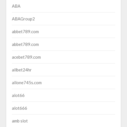
ABA
ABAGroup2
abbet789.com
abbet789.com
acebet789.com
allbet24hr
allone745s.com
alot66
alot666
amb slot