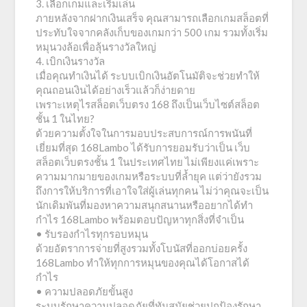
3. เลือกเกมและเริ่มเล่น
ภายหลังจากฝากเงินเสร็จ คุณสามารถเลือกเกมสล็อตที่
ประทับใจจากคลังเก็บของเกมกว่า 500 เกม รวมทั้งเริ่ม
หมุนวงล้อเพื่อลุ้นรางวัลใหญ่
4. เบิกเงินรางวัล
เมื่อคุณทำเงินได้ ระบบเบิกเงินอัตโนมัติจะช่วยทำให้
คุณถอนเงินได้อย่างเร็วแล้วก็ง่ายดาย
เพราะเหตุไรสล็อตเว็บตรง 168 ถึงเป็นเว็บไซต์สล็อต
ชั้น 1 ในไทย?
ด้วยความตั้งใจในการมอบประสบการณ์การพนันที่
เยี่ยมที่สุด 168Lambo ได้รับการยอมรับว่าเป็น เว็บ
สล็อตเว็บตรงชั้น 1 ในประเทศไทย ไม่เพียงแค่เพราะ
ความมากมายของเกมหรือระบบที่ล้ำยุค แต่ว่ายังรวม
ถึงการให้บริการที่เอาใจใส่ผู้เล่นทุกคน ไม่ว่าคุณจะเป็น
นักเดิมพันที่มองหาความสนุกสนานหรืออยากได้ทำ
กำไร 168Lambo พร้อมตอบปัญหาทุกสิ่งที่จำเป็น
• รับรองกำไรทุกรอบหมุน
ด้วยอัตราการจ่ายที่สูงรวมทั้งโบนัสที่ออกบ่อยครั้ง
168Lambo ทำให้ทุกการหมุนของคุณได้โอกาสได้
กำไร
• ความปลอดภัยขั้นสูง
ระบบรักษาความปลอดภัยที่ทันสมัยช่วยปกป้องรักษา