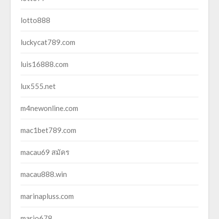
lotto888
luckycat789.com
luis16888.com
lux555.net
m4newonline.com
mac1bet789.com
macau69 สมัคร
macau888.win
marinapluss.com
mario678