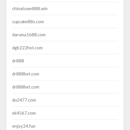
chinatown888.win
cupcake88x.com
daruma1688.com
dgb222hot.com
dr888
dr888bet.com
dr888bet.com
du2477.com
ek4567.com
enjoy24.fun