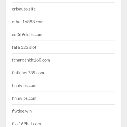
erisauto.site
etbet16888.com
eu369clubs.com
fafa 123 slot
fcharoenkit168.com
finfinbet789.com
finnivips.com
finnivips.com
fiwdee.win
fizz169bet.com