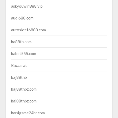
askyouwin888 vip
audi688.com
autoslot16888.com
ba88th.com
babet555.com
Baccarat
baj88thb
baj88thbz.com
baj88thbz.com
bar4game24hr.com