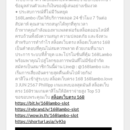
ข้อมูลส่วนตัวและก็เงินของผู้เล่นอย่างเข้มงวด
• ประสบการณ์ที่ไม่มีวันหยุด
168Lambo เปิดให้บริการตลอด 24 ชั่วโมง 7 วันต่อ
สัปดาห์ คุณสามารถสนุกได้ทุกที่ทุกเวลา
ถ้าหากคุณกำลังมองหาแพลตฟอร์มสล็อตออนไลน์ที่
ครบถ้วนทั้งยังความสนุก ความปลอดภัย และจังหวะ
สำหรับการทำกำไร สล็อตเว็บตรง สล็อตเว็บตรง 168
เป็นคำตอบที่คุณไม่สมควรพลาด ด้วยเกมที่นานา
ประการ ระบบที่ล้ำยุค และโปรโมชั่นที่คุ้ม 168Lambo
พร้อมพาคุณไปสู่โลกของการพนันที่ไม่มีข้อจำกัด
สมัครเป็นสมาชิกวันนี้ผ่าน Line@ : @168lambo และ
เริ่มการเสี่ยงอันตรายสุดตื่นเต้นไปด้วยกัน!
คาสิโน เข้าสู่ระบบ สล็อตเว็บตรง 168 168lambo.love
3 JUN 2567 Phillipp เกมแทงบอลสุดมันส์ สล็อตเว็บ
ตรง 168รวมเกมคาสิโนให้อัตราจ่ายสูง Top 53
ขอขอบพระคุณเว็บ
สล็อตเว็บตรง 168
https://bit.ly/168lambo-slot
https://rebrand.ly/168lambo-slot
https://wow.in.th/168lambo-slot
https://shorturl.asia/iyKIq