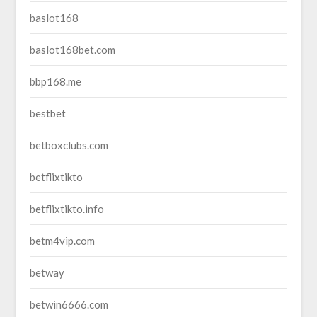
baslot168
baslot168bet.com
bbp168.me
bestbet
betboxclubs.com
betflixtikto
betflixtikto.info
betm4vip.com
betway
betwin6666.com