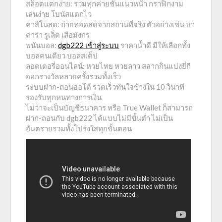
สล็อตแตกง่าย: รวมทุกค่ายชั้นแนวหน้า กราฟิกงาม
เล่นง่าย โบนัสแตกไว
คาสิโนสด: ถ่ายทอดสดจากสถานที่จริง ตัวอย่างเช่น บา
คาร่า รูเล็ต เสือมังกร
พนันบอล:
dgb222 เข้าสู่ระบบ
ราคาน้ำดี มีให้เลือกทั้ง
บอลคนเดียว บอลสเต็ป
ลอตเตอรี่ออนไลน์: หวยไทย หวยลาว สลากกินแบ่งยี่กี
ออกรางวัลหลายครั้งรวมทั้งเร็ว
ระบบฝาก-ถอนออโต้ รวดเร็วทันใจข้างใน 10 วินาที
รองรับทุกหนทางการเงิน
ไม่ว่าจะเป็นบัญชีธนาคาร หรือ True Wallet ก็สามารถ
ฝาก-ถอนกับ dgb222 ได้แบบไม่มีขั้นต่ำ ไม่เป็น
อันตรายรวมทั้งโปร่งใสทุกขั้นตอน