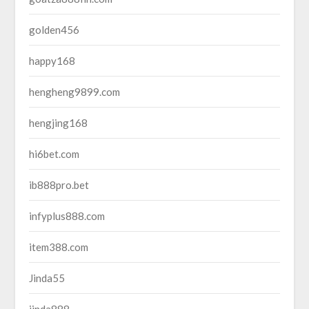
golden456
happy168
hengheng9899.com
hengjing168
hi6bet.com
ib888pro.bet
infyplus888.com
item388.com
Jinda55