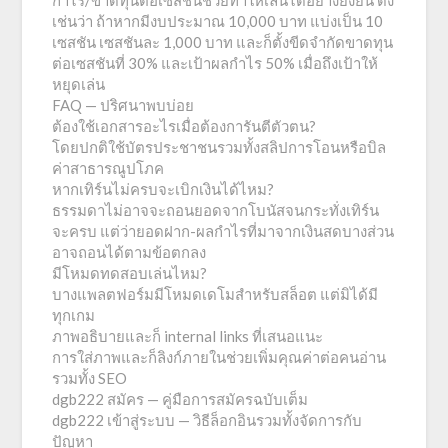
กำไร/ขาดทุนต่อเซสชันช่วยทำให้เล่นได้อย่างยั่งยืน ดัง
เช่นว่า ถ้าหากมีงบประมาณ 10,000 บาท แบ่งเป็น 10
เซสชัน เซสชันละ 1,000 บาท และก็ตั้งขีดจำกัดขาดทุน
ต่อเซสชันที่ 30% และเป้าผลกำไร 50% เมื่อถึงเป้าให้
หยุดเล่น
FAQ — ปริศนาพบบ่อย
ต้องใช้เอกสารอะไรเมื่อต้องการันตีตัวตน?
โดยปกติใช้บัตรประชาชนรวมทั้งสลิปการโอนหรือบิล
ค่าสาธารณูปโภค
หากเทิร์นไม่ครบจะเบิกเงินได้ไหม?
ธรรมดาไม่อาจจะถอนยอดจากโบนัสจนกระทั่งเทิร์น
จะครบ แต่ว่ายอดฝาก-ผลกำไรที่มาจากเงินสดบางส่วน
อาจถอนได้ตามข้อตกลง
มีโหมดทดสอบเล่นไหม?
บางแพลตฟอร์มมีโหมดเดโมสำหรับสล็อต แต่มิได้มี
ทุกเกม
ภาพอธิบายและก็ internal links ที่เสนอแนะ
การใส่ภาพและก็ลิงก์ภายในช่วยเพิ่มคุณค่าต่อคนอ่าน
รวมทั้ง SEO
dgb222 สมัคร — คู่มือการสมัครฉบับเต็ม
dgb222 เข้าสู่ระบบ — วิธีล็อกอินรวมทั้งจัดการกับ
ปัญหา