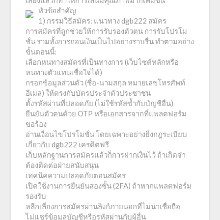
เสี่ยงแล้วก็ทำให้การเล่นมีคุณภาพมากเพิ่มขึ้น
หัวข้อสำคัญ
1) กรรมวิธีสมัคร: แนวทาง dgb222 สมัคร
การสมัครที่ถูกช่วยให้การรับรองตัวตน การรับโปรโม
ชั่น รวมทั้งการถอนเงินเป็นไปอย่างราบรื่น ทำตามอย่าง
ขั้นตอนนี้:
เลือกหนทางสมัครที่เป็นทางการ (เว็บไซต์หลักหรือ
หนทางตัวแทนเชื่อใจได้)
กรอกข้อมูลส่วนตัว (ชื่อ-นามสกุล หมายเลขโทรศัพท์
อีเมล) ให้ตรงกับบัตรประจำตัวประชาชน
ตั้งรหัสผ่านที่ปลอดภัย (ไม่ใช้รหัสซ้ำกับบัญชีอื่น)
ยืนยันตัวตนด้วย OTP หรือเอกสารจากที่แพลตฟอร์ม
ขอร้อง
อ่านเงื่อนไขโปรโมชั่น โดยเฉพาะอย่างยิ่งกฎระเบียบ
เกี่ยวกับ dgb222 เครดิตฟรี
เก็บหลักฐานการสมัครแล้วก็การฝากเงินไว้ ถ้าเกิดจำ
ต้องติดต่อฝ่ายสนับสนุน
เทคนิคความปลอดภัยตอนสมัคร
เปิดใช้งานการยืนยันสองชั้น (2FA) ถ้าหากแพลตฟอร์ม
รองรับ
หลีกเลี่ยงการสมัครผ่านลิงก์ภายนอกที่ไม่น่าเชื่อถือ
ไม่แชร์ข้อมูลบัญชีหรือรหัสผ่านกับผู้อื่น