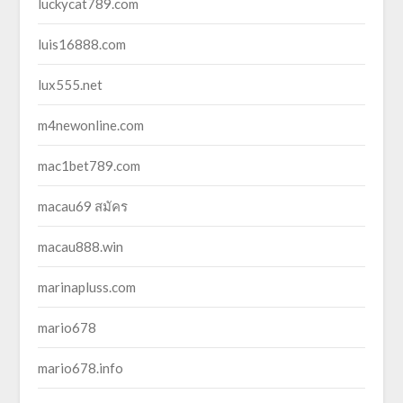
luckycat789.com
luis16888.com
lux555.net
m4newonline.com
mac1bet789.com
macau69 สมัคร
macau888.win
marinapluss.com
mario678
mario678.info