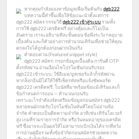
หากคุณกำลังมองหาข้อมูลเพื่อเริ่มต้นกับ
dgb222
บทความนี้ทำขึ้นเพื่อให้ข้อแนะนำตั้งแต่การ
dgb222 สมัคร กรรมวิธี
dgb222 เข้าสู่ระบบ
รวมทั้ง
การใช้ dgb222 เครดิตฟรี อย่างคุ้มและก็ไม่เป็น
อันตราย เราจะอธิบายทีละขั้นตอน ข้อพึงระวัง กลอุบาย
เบื้องต้น และก็ตัวอย่างการคำนวณเทิร์นเพื่อช่วยให้คุณ
ตกลงใจได้ถูกต้องก่อนฝากเงินจริง
คำตอบด่วน (Featured snippet style)
dgb222 สมัคร: กรอกข้อมูลเบื้องต้น การันตี OTP
ตั้งรหัสผ่าน อ่านเงื่อนไขโปรโมชั่นก่อนรับรอง
dgb222 เข้าระบบ: ใช้อีเมล/ยูสเซอร์แล้วก็รหัสผ่าน
หากล็อกอินมิได้ให้ใช้รีเซ็ตรหัสหรือแจ้งซัพพอร์ต
dgb222 เครดิตฟรี: โบนัสที่มาพร้อมข้อแม้เทิร์นและก็
ข้อกำหนดการถอน — คำนวณก่อนรับ
เพราะอะไรจำต้องจัดเตรียมข้อมูลก่อนสมัคร dgb222
หลายคนมักกดรับโปรโมชั่นในทันทีโดยไม่อ่านข้อ
จำกัด คำตอบเป็นติดความจำกัด อาทิเช่น เทิร์นโอเวอร์
สูง เกมที่ร่วมรายการจำกัด หรือวันหมดอายุของเครดิต
ฟรี ซึ่งอาจจะเป็นผลให้ไม่สามารถเบิกเงินได้จากที่หวัง
การอ่านคู่มือรวมทั้งข้อจำกัดก่อนสมัครช่วยลดความ