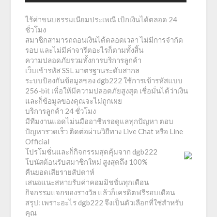
ไร้ค่าขนบธรรมเนียมประเพณี เบิกเงินได้ตลอด 24
ชั่วโมง
สมาชิกสามารถถอนเงินได้ตลอดเวลา ไม่มีการจำกัด
รอบ และไม่มีค่าจารีตอะไรก็ตามทั้งสิ้น
ความปลอดภัยรวมทั้งการบริการลูกค้า
เว็บเข้ารหัส SSL มาตรฐานระดับสากล
ระบบป้องกันข้อมูลของ dgb222 ใช้การเข้ารหัสแบบ
256-bit เพื่อให้มีความปลอดภัยสูงสุด เชื่อมั่นได้ว่าเงิน
และก็ข้อมูลของคุณจะไม่ถูกเผย
บริการลูกค้า 24 ชั่วโมง
มีทีมงานแอดไม่นมืออาชีพรอดูแลทุกปัญหา ตอบ
ปัญหารวดเร็ว ติดต่อผ่านวิถีทาง Live Chat หรือ Line
Official
โปรโมชั่นและก็กิจกรรมสุดคุ้มจาก dgb222
โบนัสต้อนรับสมาชิกใหม่ สูงสุดถึง 100%
คืนยอดเสียรายสัปดาห์
เสนอแนะสหายรับค่าคอมมิชชั่นทุกเดือน
กิจกรรมแจกของรางวัล แล้วก็เครดิตฟรีรอบเดือน
สรุป: เพราะอะไร dgb222 จึงเป็นตัวเลือกที่ใช่สำหรับ
คุณ