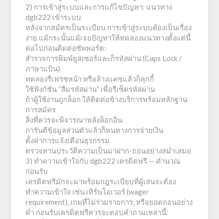
2) การเข้าสู่ระบบและการแก้ไขปัญหา: แนวทาง
dgb222 เข้าระบบ
หลังจากสมัครเป็นระเบียบ การเข้าสู่ระบบต้องเป็นเรื่อง
ง่าย แม้กระนั้นแม้เจอปัญหาให้ทดลองแนวทางตั้งแต่นี้
ต่อไปก่อนติดต่อซัพพอร์ต:
สำรวจการพิมพ์ยูสเซอร์และก็รหัสผ่าน (Caps Lock /
ภาษาแป้น)
ทดลองรีเฟรชหน้า หรือล้างแคชแล้วก็คุกกี้
ใช้ฟังก์ชัน “ลืมรหัสผ่าน” เพื่อรีเซ็ตรหัสผ่าน
ถ้าผู้ใช้งานถูกล็อก ให้ติดต่อข้างบริการพร้อมหลักฐาน
การสมัคร
สิ่งที่ควรจะพิจารณาหลังล็อกอิน
การันตีข้อมูลส่วนตัวแล้วก็หนทางการจ่ายเงิน
ตั้งค่าการแจ้งเตือนธุรกรรม
ตรวจทานประวัติความเป็นมาฝาก-ถอนอย่างสม่ำเสมอ
3) ทำความเข้าใจกับ dgb222 เครดิตฟรี — คำนวณ
ก่อนรับ
เครดิตฟรีมักจะมาพร้อมกฎระเบียบที่ผู้เล่นจะต้อง
ทำความเข้าใจ เช่น เทิร์นโอเวอร์ (wager
requirement), เกมที่ไม่ร่วมรายการ, หรือยอดถอนอย่าง
ต่ำ ก่อนรับเครดิตฟรีควรจะตอบคำถามเหล่านี้: