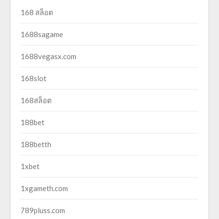
168 สล็อต
1688sagame
1688vegasx.com
168slot
168สล็อต
188bet
188betth
1xbet
1xgameth.com
789pluss.com