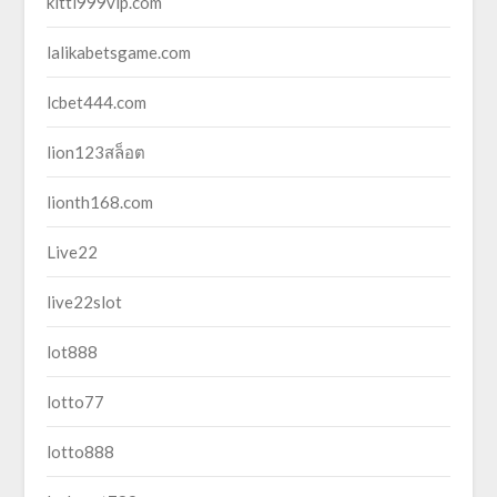
kitti999vip.com
lalikabetsgame.com
lcbet444.com
lion123สล็อต
lionth168.com
Live22
live22slot
lot888
lotto77
lotto888