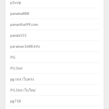
p2vvip
panama888
pananthai99.com
panda555
paramax1688.info
PG
PG Slot
pg slot เว็บตรง
PG Slot เว็บใหม่
pg718