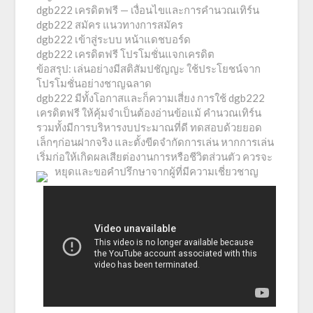
dgb222 เครดิตฟรี — เงื่อนไขและการคำนวณเทิร์น
dgb222 สมัคร แนวทางการสมัคร
dgb222 เข้าสู่ระบบ หน้าแดชบอร์ด
dgb222 เครดิตฟรี โปรโมชั่นแจกเครดิต
ข้อสรุป: เล่นอย่างมีสติสัมปชัญญะ ใช้ประโยชน์จาก
โปรโมชั่นอย่างชาญฉลาด
dgb222 มีทั้งโอกาสและก็ความเสี่ยง การใช้ dgb222
เครดิตฟรี ให้คุ้มจำเป็นต้องอ่านข้อแม้ คำนวณเทิร์น
รวมทั้งมีการบริหารงบประมาณที่ดี ทดสอบด้วยยอด
เล็กๆก่อนฝากจริง และตั้งขีดจำกัดการเล่น หากการเล่น
เริ่มก่อให้เกิดผลเสียต่องานการหรือชีวิตส่วนตัว ควรจะ
หยุดและขอคำปรึกษาจากผู้ที่มีความเชี่ยวชาญ