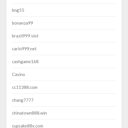
bng55
bonanza99
brazil999 slot
carlo999.net
cashgame168
Casino
cc11388.com
chang7777
chinatown888.win
cupcake88x.com