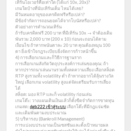
เทิร์นโอเวอร์คือเท่าใด (ได้แก่ 10x, 20x)?
เกมใดบ้างที่นับเทิร์นเต็ม ไหมได้เลย?
มีวันหมดอายุของเครดิตฟรีหรือเปล่า?
มีข้อจำกัดการถอนยอดได้จากโบนัสหรือเปล่า?
ตัวอย่างการคำนวณเทิร์น
ถ้ารับเครดิตฟรี 200 บาท ที่มีเทิร์น 10x → จำต้องเดิม
พันรวม 2,000 บาท (200 x 10) ก่อนจะถอนได้ตาม
เงื่อนไข ถ้าหากพนันตาละ 20 บาท คุณต้องหมุน 100
ตา ยิ่งเข้าใจกฎระเบียบยิ่งจัดการก้าวหน้าขึ้น
4) การเลือกเกมและก็วิธีการฐานราก
การเลือกเกมสังกัดวัตถุประสงค์การเล่นของคุณ: ถ้า
หากปรารถนาเล่นนานรวมทั้งลดความเสี่ยง เลือกสล็อต
RTP สูงรวมทั้ง volatility ต่ำ ถ้าหากอยากได้ลุ้นรางวัล
ใหญ่ เลือกเกม volatility สูงแต่จัดเตรียมรับการเสี่ยง
ได้
สล็อต: มอง RTP และก็ volatility ก่อนเล่น
เกมโต๊ะ: วางแผนเดินเงินแล้วก็ตั้งขีดจำกัดการขาดทุน
เกมสด:
dgb222 เข้าสู่ระบบ
เลือกโต๊ะที่มีกฎแจ่มชัด
และเดิมพันตามงบประมาณ
5) บริหารงบ (Bankroll Management)
การแบ่งงบประมาณเป็นเซสชันและตั้งเป้าหมายผล