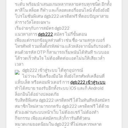
ระดับ พร้อมนำเสนอเกมหลากหลายครบทุกชนิด อีกทั้ง
คาสิโน สล็อต กีฬา และก็ลอตเตอรี่ออนไลน์ ทั้งยังยังมี
โปรโมชั่นพิเศษ dgb222 เครดิตฟรี ที่ตอบปัญหาสาย
ล่ารางวัลโดยเฉพาะ
เริ่มง่ายๆกับการสมัคร dgb222
แนวทางการ
dgb222
สมัคร ไม่กี่ขั้นตอน
เพียงแต่กรอกข้อมูลส่วนตัว เช่น ชื่อ-นามสกุล เบอร์
โทรศัพท์ รวมทั้งตั้งรหัสผ่าน แล้วหลังจากนั้นรับรองตัว
ตนด้วยรหัส OTP ก็สามารถเริ่มพนันได้ทันที ระบบออ
โต้รวดเร็วทันใจ ไม่ต้องติดต่อแอดไม่นให้เสียเวล่ำ
เวลา
dgb222 เข้าสู่ระบบ ได้ทุกอุปกรณ์
ไม่ว่าจะใช้เครื่องมือใด ทั้งยังโทรศัพท์เคลื่อนที่
แท็บเล็ต หรือคอมพิวเตอร์ การ
dgb222 เข้าสู่ระบบ
ทำได้สบาย รองรับอีกทั้งระบบ iOS และก็ Android
ล็อกอินได้อย่างปลอดภัย
รับสิทธิพิเศษ dgb222 เครดิตฟรี ได้ในทันทีหลังสมัคร
สมาชิกใหม่สามารถกดรับ dgb222 เครดิตฟรี ได้ด้วย
ตัวเองผ่านระบบหน้าเว็บ ไม่ต้องแชร์ ไม่ต้องทำ
กิจกรรม เพียงแค่สมัครแล้วก็การันตีตัวตน
หมวดเกมยอดนิยมใน dgb222 ที่ไม่สมควรพลาด