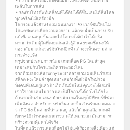
• กราฟิกและเสียงดียิ่งขึ้นอย่างเห็นได้ชัด เพิ่มความ
เพลินในการเล่น
• รองรับโทรศัพท์เคลื่อนที่ได้ดิบได้ดีขึ้น เล่นได้ลื่นไหล
ทุกเครื่องไม้เครื่องมือ
โดยรวมแล้วสำหรับผม ผมมองว่า PG เวอร์ชันใหม่ไม่
ได้แค่พัฒนาเพื่อความสวยงาม แม้กระนั้นเป็นการปรับ
แก้เพื่อเล่นสนุกขึ้น และได้โอกาสได้กำไรได้จริง
มากกว่าเดิม ผู้ใดที่เคยเล่นแล้วรู้สึกเฉยๆผมชี้แนะให้
ลองกลับมาเล่นเวอร์ชันใหม่อีกที แล้วจะเห็นความต่าง
กระจ่างแจ้ง
สรุปจากประสบการณ์ผม เกมสล็อต PG ใหม่ล่าสุด
เหมาะสมกับใครและก็ควรจะลองไหม
จากที่ผมลองเล่น funny18 มาหลายเกม ผมเห็นว่าเกม
สล็อต PG ใหม่ล่าสุดเหมาะสมกับทั้งยังมือใหม่รวม
ทั้งคนที่เล่นอยู่แล้ว ถ้าเกิดเป็นมือใหม่ คุณจะได้เกมที่
เข้าใจง่าย เล่นไม่ยาก และก็มีโอกาสได้กำไรได้จริง
ถ้าหากเป็นสายเล่นขมักเขม้น เกมใหม่ๆก็มีฟีพบร์ที่ช่วย
เพิ่มจังหวะสำหรับการทำเงินเยอะขึ้น สำหรับผม ผมมอง
ว่า PG ยังเป็นค่ายที่น่าเล่นอยู่ แล้วก็ถ้าคุณเลือกเกมดี
funny18 กำหนดแผนการเล่นให้เหมาะสม มันสามารถ
สร้างความคุ้มค่าได้จริง
ในที่สุดแล้ว การเล่นสล็อตไม่ใช่แค่เรื่องดวงสิ่งเดียว แต่