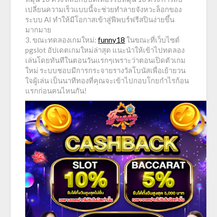
เปลี่ยนความเร็วแบบนี้จะช่วยทำลายจังหวะล็อกของ
ระบบ AI ทำให้มีโอกาสเข้าสู่ฟีพบร์ฟรีสปินง่ายขึ้น
มากมาย
3. ขณะทดลองเกมใหม่:
funny18
ในขณะที่เว็บไซต์
pgslot อัปเดตเกมใหม่ล่าสุด แนะนำให้เข้าไปทดลอง
เล่นโดยทันทีในตอนวันแรกๆเพราะว่าตอนเปิดตัวเกม
ใหม่ ระบบชอบมีการกระจายรางวัลโบนัสเพื่อเย้ายวน
ใจผู้เล่น เป็นนาทีทองที่คุณจะเข้าไปกอบโกยกำไรก้อน
แรกก่อนคนไหนกัน!