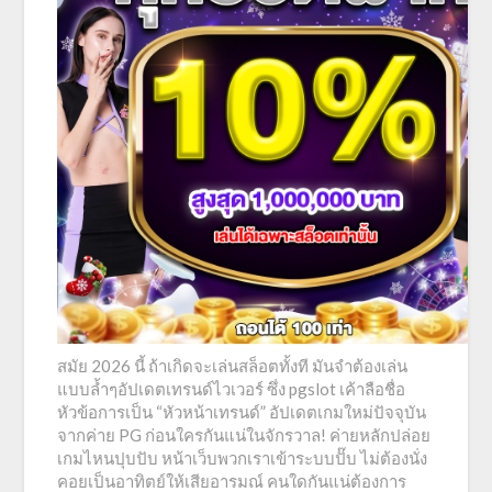
สมัย 2026 นี้ ถ้าเกิดจะเล่นสล็อตทั้งที มันจำต้องเล่น
แบบล้ำๆอัปเดตเทรนด์ไวเวอร์ ซึ่ง pgslot เค้าลือชื่อ
หัวข้อการเป็น “หัวหน้าเทรนด์” อัปเดตเกมใหม่ปัจจุบัน
จากค่าย PG ก่อนใครกันแน่ในจักรวาล! ค่ายหลักปล่อย
เกมไหนปุบปับ หน้าเว็บพวกเราเข้าระบบปั๊บ ไม่ต้องนั่ง
คอยเป็นอาทิตย์ให้เสียอารมณ์ คนใดกันแน่ต้องการ