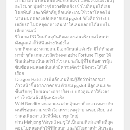
มากมาย ต่อให้เป็นมือใหม่ก็เกือบจะไม่ต้องไปนั่งเรียนรู้
อะไรมาก ปุ่มต่างๆจัดวางชัดแจ้ง เข้าไปก็หมุนได้เลย
โดยทันที และก็ที่สำคัญคือแต่ละเกมใช้เวลาโหลดไม่
นาน ผมทดลองสลับหลายเกม pgslot ก็ยังคิดว่าระบบ
เสถียรดี ไม่มีหลุดกลางคัน ทำให้เล่นตลอดได้แบบไม่
เสียอารมณ์
รีวิวเกม PG ใหม่ปัจจุบันที่ผมลองเล่นจริง เกมไหนน่า
ดึงดูดแล้วก็ให้ฟีลต่างกันยังไง
จากที่ผมลอง หลายเกมมีเอกลักษณ์แจ่มชัด มิได้ทำออก
มาซ้ำๆกัน เกมแนวสัตว์มงคลอย่าง Fortune Tiger ให้
ฟีลเล่นง่าย เน้นผลกำไรไว เหมาะกับผู้ที่ไม่ต้องการลุ้น
ซับซ้อน ผมลองเล่นแล้วมีความคิดว่ามีจังหวะให้ได้
เรื่อย
Dragon Hatch 2 เป็นอีกเกมที่ผมรู้สึกว่าทำออกมา
ก้าวหน้าขึ้นจากภาคก่อน ตัวเกม pgslot มีลูกเล่นเยอะ
ขึ้นเรื่อยๆ โดยเฉพาะอย่างยิ่งระบบตัวคูณ ทำให้เวลา
เข้าโบนัสแล้วมีลุ้นหนักจริง
Wild Bandito จะออกแนวสายลุ้นมากยิ่งกว่า เหมาะกับ
คนที่ชอบความระทึกใจ เพราะเหตุว่าบางรอบเงียบ แต่
ว่าพอเพียงมาแล้วทีนี้คือมาชุดใหญ่
ส่วน Mahjong Ways 3 ผมชูให้เป็นเกมที่เล่นเพลินที่สุด
คอมโบตลอดทำให้รู้สึกสนุก และก็มีโอกาสทำเงินระยะ