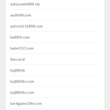
askyouwin888 vip
audi688.com
autoslot16888.com
ba88th.com
babet555.com
Baccarat
baj88thb
baj88thbz.com
baj88thbz.com
bar4game24hr.com