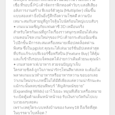
เชื่อ ที่รอบนี้ PG เค้าจัดกราฟิกทองคำวับๆ แสงสีเสียง
อลังการงานสร้าง ฟีเจอร์ตัวคูณ (Multiplier) เพิ่มขึ้น
แบบสองเท่า ยิ่งปั่นยิ่งรู้สึกถึงความโชคดี ความปัง
เหมาะสมกับสายมูที่ถูกใจลุ้นโบนัสก้อนใหญ่แบบสับๆ
• เกมแนวเผชิญภัยแฟนตาซี 3D เหมือนจริง
สำหรับใครกันแน่ที่ถูกใจเรื่องราวสนุกๆเหมือนได้เล่น
เกมคอนโซล เกมใหม่ๆของ PG เค้ายกระดับอนิเมชั่น
ไปอีกขั้น มีการสะสมเครื่องหมายเพื่อปลดล็อคด่าน
พิเศษ ซึ่งใน pgslot คุณจะได้เล่นเวอร์ชั่นอัปเดตล่าสุด
ที่ปรับแก้ระบบฟีเจอร์ซื้อฟรีสปิน (Feature Buy) ให้คุ้ม
และก็เข้าถึงรอบแจ็คพอตได้ง่ายกว่าเดิมด้วยนะคุณน้า
• เกมสายคาเฟ่/อาหาร สวยจนปัญญาเจ็บ
ใครสายชิลล์ ถูกใจภาพน่ารักๆโทนสีพาสเทล จะต้องไม่
พลาดเกมแนวทำอาหารหรืออาหารหวาน ขอบอกเลย
ว่าเกมใหม่ประเภทนี้ไม่ได้มีดีเพียงแค่ความน่ารักนะคะ
แม้กระนั้นหลบซ่อนฟีพบร์ “สัญลักษณ์ขยาย”
(Expanding Wilds) เอาไว้เยอะ หมุนทีเดียวเครื่องหมาย
ระเบิดตู้มต้ามเต็มหน้าหน้าจอ รับเงินรางวัลกันไปแบ
บงวยงงๆเลยคะ
เพราะเหตุใดระบบหลังบ้านของ funny18 ถึงเริ่ดที่สุด
ในบรรดาเว็บสล็อต ?