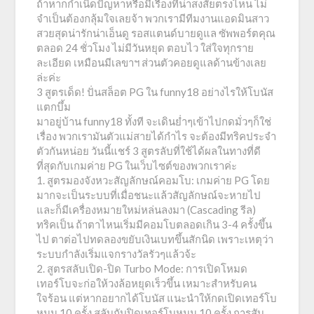
ถ้าหากกำเนิดปัญหาหรือมีเรื่องที่น่าสงสัยตรงไหน ไม่
จำเป็นต้องกลุ้มใจเลยจ้า พวกเรามีทีมงานแอดมินสาว
สวยสุดน่ารักน่าเอ็นดู รอสแตนด์บายดูแล ซัพพอร์ตคุณ
ตลอด 24 ชั่วโมง ไม่มีวันหยุด ตอบไว ใส่ใจทุกราย
ละเอียด เหมือนมีเลขาฯ ส่วนตัวคอยดูแลด้านข้างเลย
ล่ะค่ะ
3 สูตรเด็ด! ปั่นสล็อต PG ใน funny18 อย่างไรให้โบนัส
แตกบึ้ม
มาอยู่บ้าน funny18 ทั้งที จะเดินย่ำๆเข้าไปกดมั่วๆก็ใช่
เรื่อง พวกเรามันตัวแม่สายได้กำไร จะต้องมีทริคประจำ
ตัวกันหน่อย วันนี้แชร์ 3 สูตรลับที่ใช้ได้ผลในทางที่ดี
ที่สุดกับเกมค่าย PG ในเว็บไซต์ของพวกเราค่ะ
1. สูตรมองจังหวะสัญลักษณ์คอมโบ: เกมค่าย PG โดย
มากจะเป็นระบบที่เมื่อชนะแล้วสัญลักษณ์จะหายไป
และก็มีเครื่องหมายใหม่หล่นลงมา (Cascading รีล)
ทริคเป็น ถ้าตาไหนเริ่มมีคอมโบตลอดเกิน 3-4 ครั้งขึ้น
ไป ตาต่อไปทดลองขยับเงินเบทขึ้นสักนิด เพราะเหตุว่า
ระบบกำลังเริ่มแจกรางวัลรัวๆแล้วจ้ะ
2. สูตรสลับเปิด-ปิด Turbo Mode: การเปิดโหมด
เทอร์โบจะก่อให้วงล้อหยุดเร็วขึ้น เหมาะสำหรับคน
ใจร้อน แต่หากอยากได้โบนัส แนะนำให้กดเปิดเทอร์โบ
หมุน 10 ครั้ง สลับกับปิดเทอร์โบหมุน 10 ครั้ง การสับ