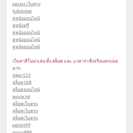
pgslot เว็บตรง
fullslotpg
ดูหนังออนไลน์
ดูหนังฟรี
ดูหนังออนไลน์
ดูหนังออนไลน์
ดูหนังออนไลน์
เว็บคาสิโนน่าเล่น ทั้ง
สล็อต
และ
บาคาร่า
ตึงจริงแตกบ่อย
มาก
joker123
สล็อต168
สล็อตออนไลน์
movie hd
สล็อตเว็บตรง
สล็อตเว็บตรง
สล็อตเว็บตรง
pgslot99
pussy888