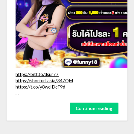
https://bitt.to/dsur77
https://shorturl.asia/347QM
https://t.co/y8wcIDcF9d
…
Continue reading