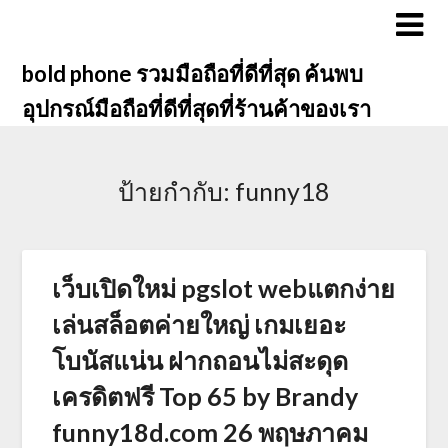
Skip
to
content
bold phone รวมมือถือที่ดีที่สุด ค้นพบ
อุปกรณ์มือถือที่ดีที่สุดที่ร้านค้าของเรา
ป้ายกำกับ:
funny18
เว็บเปิดใหม่ pgslot webแตกง่าย
เล่นสล็อตค่ายใหญ่ เกมเยอะ
โบนัสแน่น ฝากถอนไม่สะดุด
เครดิตฟรี Top 65 by Brandy
funny18d.com 26 พฤษภาคม