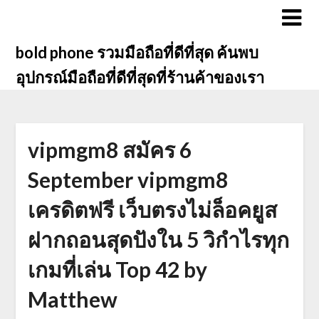
Skip
to
content
bold phone รวมมือถือที่ดีที่สุด ค้นพบ
อุปกรณ์มือถือที่ดีที่สุดที่ร้านค้าของเรา
vipmgm8 สมัคร 6
September vipmgm8
เครดิตฟรี เว็บตรงไม่ล็อคยูส
ฝากถอนสุดปังใน 5 วิกำไรทุก
เกมที่เล่น Top 42 by
Matthew