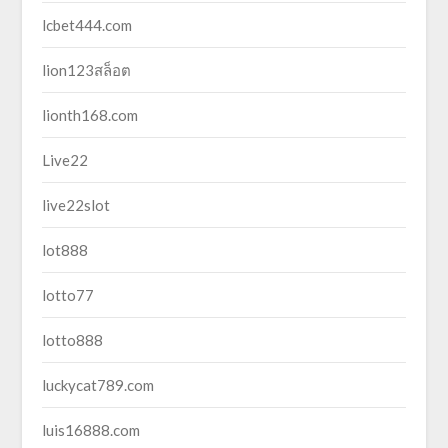
lcbet444.com
lion123สล็อต
lionth168.com
Live22
live22slot
lot888
lotto77
lotto888
luckycat789.com
luis16888.com