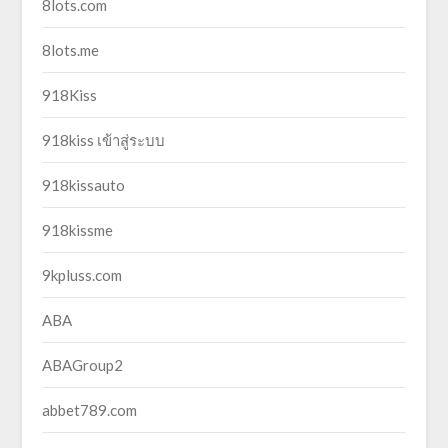
8lots.com
8lots.me
918Kiss
918kiss เข้าสู่ระบบ
918kissauto
918kissme
9kpluss.com
ABA
ABAGroup2
abbet789.com