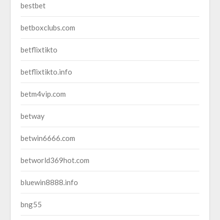
bestbet
betboxclubs.com
betflixtikto
betflixtikto.info
betm4vip.com
betway
betwin6666.com
betworld369hot.com
bluewin8888.info
bng55