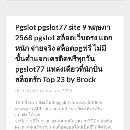
Pgslot pgslot77.site 9 พฤษภา
2568 pgslot สล็อตเว็บตรง แตก
หนัก จ่ายจริง สล็อตpgฟรี ไม่มี
ขั้นต่ำแจกเครดิตฟรีทุกวัน
pgslot77 แหล่งเดียวที่นักปั่น
สล็อตรัก Top 23 by Brock
Posted on
5 พฤษภาคม 2025
ได้กำไรแบบจัดเต็มกับpgslot เว็บตรงแท้ 100%
มาตรฐาน API จากค่ายเกมดังยอดฮิต สมัครเป็น
สมาชิกได้เลย!
จะมีอะไรดีไปกว่าการเล่นเกมกับ pgslot77 อีกล่ะครับ
ผม หากคุณรักการเล่นสล็อตออนไลน์เป็นชีวิตจิตใจล่ะ