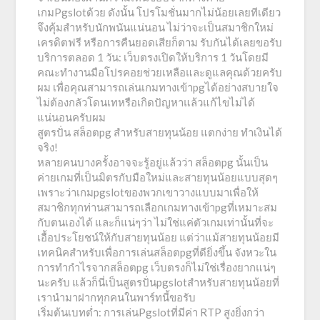
เกมPgslotด้วย ดังนั้น โปรโมชั่นมากไม่น้อยเลยทีเดียว
จึงคุ้มสำหรับนักพนันแน่นอน ไม่ว่าจะเป็นสมาชิกใหม่
เครดิตฟรี หรือการคืนยอดเสียก็ตาม รับกันได้เลยขอรับ
บริการตลอด 1 วัน: เว็บตรงเปิดให้บริการ 1 วันโดยมี
คณะทำงานมือโปรคอยช่วยเหลือและดูแลคุณด้วยครับ
ผม เพื่อคุณสามารถเล่นเกมทางเข้าpgได้อย่างสบายใจ
ไม่ต้องกลัวโดนเทหรือเกิดปัญหาแล้วแก้ไขไม่ได้
แน่นอนครับผม
สูตรปั่น สล็อตpg สำหรับสายทุนน้อย แตกง่าย ทำเงินได้
จริง!
หลายคนบางครั้งอาจจะรู้อยู่แล้วว่า สล็อตpg นั้นเป็น
ค่ายเกมที่เป็นมิตรกับมือใหม่และสายทุนน้อยแบบสุดๆ
เพราะว่าเกมpgslotของพวกเขาวางแบบมาเพื่อให้
สมาชิกทุกท่านสามารถเลือกเกมทางเข้าpgที่เหมาะสม
กับตนเองได้ และก็แน่ๆว่า ไม่ใช่แค่ตัวเกมเท่านั้นที่จะ
เอื้อประโยชน์ให้กับสายทุนน้อย แต่ว่าแม้สายทุนน้อยมี
เทคนิคสำหรับเพื่อการเล่นสล็อตpgที่ดียิ่งขึ้น จังหวะใน
การทำกำไรจากสล็อตpg เว็บตรงก็ไม่ใช่เรื่องยากแน่ๆ
นะครับ แล้วก็นี่เป็นสูตรปั่นpgslotสำหรับสายทุนน้อยที่
เรานำมาฝากทุกคนในพาร์ทนี้ขอรับ
เริ่มต้นเบทต่ำ: การเล่นPgslotที่มีค่า RTP สูงยิ่งกว่า