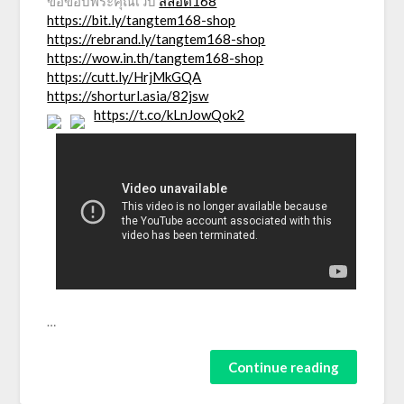
ขอขอบพระคุณเว็บ
สล็อต168
https://bit.ly/tangtem168-shop
https://rebrand.ly/tangtem168-shop
https://wow.in.th/tangtem168-shop
https://cutt.ly/HrjMkGQA
https://shorturl.asia/82jsw
https://t.co/kLnJowQok2
…
Continue reading