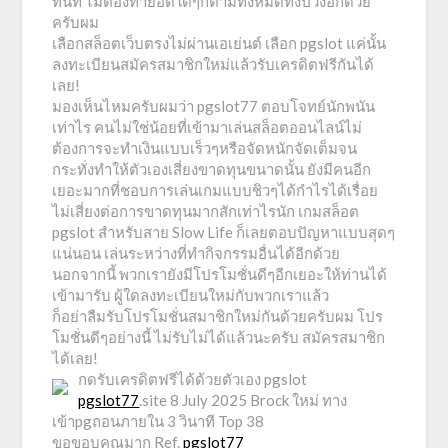
ทันที ไม่ต้องทำยอดใดๆก็ตามทั้งหมดทั้งปวงอีกด้วย
ครับผม
เลือกสล็อตเว็บตรงไม่ผ่านเอเย่นต์ เลือก pgslot แค่นั้น
ลงทะเบียนสมัครสมาชิกใหม่แล้วรับเครดิตฟรีกันได้
เลย!
มองเห็นไหมครับผมว่า pgslot77 ตอบโจทย์นักพนัน
เท่าไร คนไม่ใช่น้อยที่เข้ามาเล่นสล็อตออนไลน์ไม่
ต้องการจะทำเงินแบบเร็วๆหรือจัดหนักจัดเต็มจน
กระทั่งทำให้ตัวเองเสี่ยงขาดทุนขนาดนั้น ยังมีคนอีก
เยอะมากที่ชอบการเล่นเกมแบบชิวๆได้กำไรได้เรื่อย
ไม่เสี่ยงต่อการขาดทุนมากสักเท่าไรนัก เกมสล็อต
pgslot สำหรับสาย Slow Life ก็เลยตอบปัญหาแบบสุดๆ
แน่นอน เล่นระหว่างที่ทำกิจกรรมอื่นได้อีกด้วย
นอกจากนี้ พวกเรายังมีโปรโมชั่นดีๆอีกเยอะให้ท่านได้
เข้ามารับ ผู้ใดลงทะเบียนใหม่กับพวกเราแล้ว
ก็อย่าลืมรับโปรโมชั่นสมาชิกใหม่กันด้วยครับผม โปร
โมชั่นดีๆอย่างนี้ ไม่รับไม่ได้แล้วนะครับ สมัครสมาชิก
ได้เลย!
กดรับเครดิตฟรีได้ด้วยตัวเอง pgslot
pgslot77
.site 8 July 2025 Brock ใหม่ ทาง
เข้าpgถอนภายใน 3 วินาที Top 38
ขอขอบคุณมาก Ref.
pgslot77