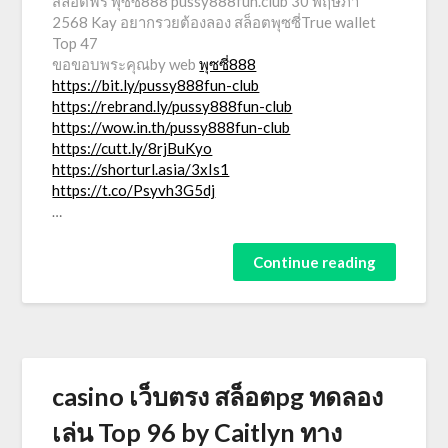
สล็อตฟรี พุซซี่888 pussy888fun.club 30 พฤษภา
2568 Kay อยากรวยต้องลอง สล็อตพุซซี่True wallet
Top 47
ขอขอบพระคุณby web
พุซซี่888
https://bit.ly/pussy888fun-club
https://rebrand.ly/pussy888fun-club
https://wow.in.th/pussy888fun-club
https://cutt.ly/8rjBuKyo
https://shorturl.asia/3xIs1
https://t.co/Psyvh3G5dj
…
Continue reading
casino เว็บตรง สล็อตpg ทดลอง
เล่น Top 96 by Caitlyn ทาง