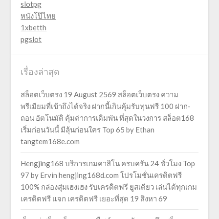
slotpg
หนังโป๊ไทย
1xbetth
pgslot
เรื่องล่าสุด
สล็อตเว็บตรง 19 August 2569 สล็อตเว็บตรง ความ
พรีเมียมที่เข้าถึงได้จริง ฝากนี้เกินคุ้มรับทุนฟรี 100 ฝาก-
ถอน อัตโนมัติ คุ้มค่าการเดิมพัน ที่สุดในวงการ สล็อต168
เริ่มก่อนวันนี้ มีลุ้นก่อนใคร Top 65 by Ethan
tangtem168e.com
Hengjing168 บริการเกมคาสิโน ครบครัน 24 ชั่วโมง Top
97 by Ervin hengjing168d.com โปรโมชั่นเครดิตฟรี
100% กล่องสุ่มเฮงเฮง รับเครดิตฟรี ยูสเดียว เล่นได้ทุกเกม
เครดิตฟรี แจก เครดิตฟรี เยอะที่สุด 19 สิงหา 69