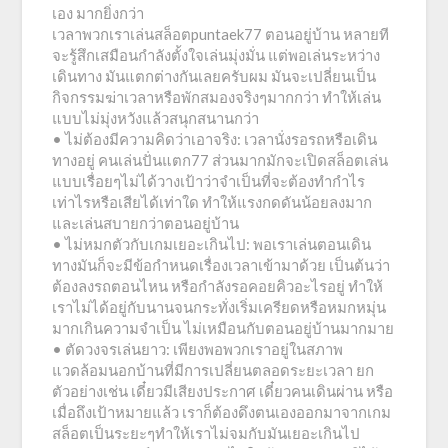
เอง มากยิ่งกว่า
เวลาพวกเราเล่นสล็อตpuntaek77 ตอนอยู่บ้าน หลายที
จะรู้สึกเสมือนกำลังตั้งใจเล่นมุ่งมั่น แต่พอเล่นระหว่าง
เดินทาง มันแตกต่างกันเลยครับผม มันจะเปลี่ยนเป็น
กิจกรรมฆ่าเวลาหรือพักสมองจริงๆมากกว่า ทำให้เล่น
แบบไม่มุ่งหวังแล้วสนุกสนานกว่า
• ไม่ต้องมีความคิดว่าเอาจริง: เวลานั่งรอรถหรือเดิน
ทางอยู่ คนเล่นปั่นแตก77 ส่วนมากมักจะเปิดสล็อตเล่น
แบบเรื่อยๆไม่ได้วางเป้าว่าจำเป็นที่จะต้องทำกำไร
เท่าไรหรือเสียได้เท่าใด ทำให้แรงกดดันน้อยลงมาก
และเล่นสบายกว่าตอนอยู่บ้าน
• ไม่หมกตัวกับเกมเยอะเกินไป: พอเราเล่นตอนเดิน
ทางมันก็จะมีข้อกำหนดเรื่องเวลาเข้ามาด้วย เป็นต้นว่า
ต้องลงรถตอนไหน หรือกำลังรอคอยคิวอะไรอยู่ ทำให้
เราไม่ได้อยู่กับนานจนกระทั่งเริ่มเครียดหรือหมกหมุ่น
มากเกินความจำเป็น ไม่เหมือนกับตอนอยู่บ้านมากมาย
• ตัดวงจรเล่นยาว: เพียงพอพวกเราอยู่ในสภาพ
แวดล้อมนอกบ้านที่มีการเปลี่ยนตลอดระยะเวลา ยก
ตัวอย่างเช่น เดี๋ยวมีเสียงประกาศ เดี๋ยวคนเดินผ่าน หรือ
เมื่อถึงเป้าหมายแล้ว เราก็ต้องดึงตนเองออกมาจากเกม
สล็อตเป็นระยะๆทำให้เราไม่จมกับมันเยอะเกินไป