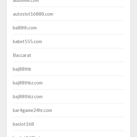
audi688.com
autoslot16888.com
ba88th.com
babet555.com
Baccarat
baj88thb
baj88thbz.com
baj88thbz.com
bar4game24hr.com
baslot168