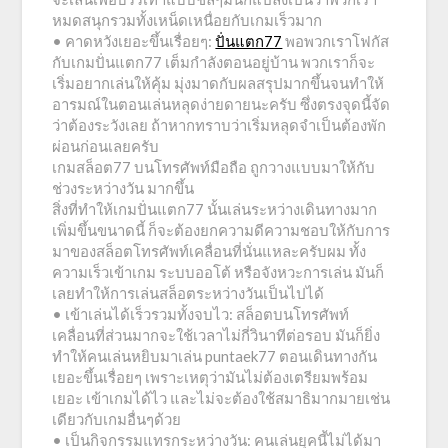
หมดสนุกรวมทั้งเหน็ดเหนื่อยกับเกมเร็วมาก
• คาดหวังเยอะขึ้นเรื่อยๆ:
ปั่นแตก77
พอพวกเราโฟกัส
กับเกมปั่นแตก77 เต็มกำลังตอนอยู่บ้าน พวกเราก็จะ
เริ่มอยากเล่นให้คุ้ม มุ่งมาดกับผลสรุปมากขึ้นจนทำให้
อารมณ์ในตอนเล่นหลุดง่ายดายนะครับ ซึ่งตรงจุดนี้จัด
ว่าต้องระวังเลย ถ้าหากทราบว่าเริ่มหลุดจำเป็นต้องพัก
ผ่อนก่อนเลยครับ
เกมสล็อต77 บนโทรศัพท์มือถือ ถูกวางแบบมาให้กับ
ช่วงระหว่างวัน มากขึ้น
สิ่งที่ทำให้เกมปั่นแตก77 นั้นเล่นระหว่างเดินทางมาก
เพิ่มขึ้นขนาดนี้ ก็จะต้องยกความดีความชอบให้กับการ
มาของสล็อตโทรศัพท์เคลื่อนที่นั่นแหละครับผม ทั้ง
ความเร็วเข้าเกม ระบบออโต้ หรือจังหวะการเล่น มันก็
เลยทำให้การเล่นสล็อตระหว่างวันเป็นไปได้
• เข้าเล่นได้เร็วรวมทั้งจบไว: สล็อตบนโทรศัพท์
เคลื่อนที่ส่วนมากจะใช้เวลาไม่กี่วินาทีต่อรอบ มันก็ยิ่ง
ทำให้คนเล่นหยิบมาเล่น puntaek77 ตอนเดินทางกัน
เยอะขึ้นเรื่อยๆ เพราะเหตุว่ามันไม่ต้องเตรียมพร้อม
เยอะ เข้าเกมได้ไว และไม่จะต้องใช้สมาธิมากมายเช่น
เดียวกับเกมอื่นๆด้วย
• เป็นกิจกรรมแทรกระหว่างวัน: คนเล่นยุคนี้ไม่ได้มา