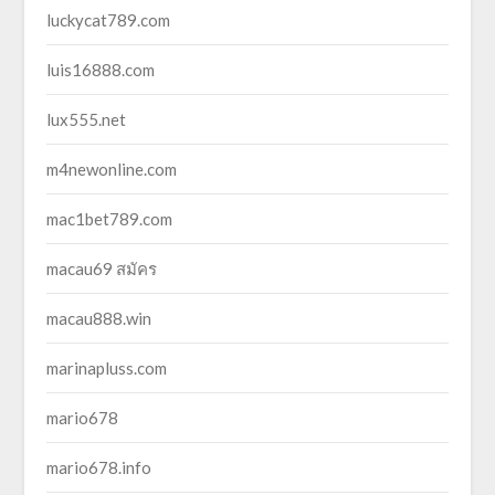
luckycat789.com
luis16888.com
lux555.net
m4newonline.com
mac1bet789.com
macau69 สมัคร
macau888.win
marinapluss.com
mario678
mario678.info