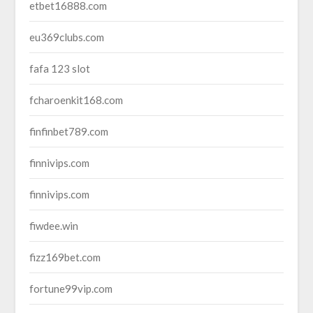
etbet16888.com
eu369clubs.com
fafa 123 slot
fcharoenkit168.com
finfinbet789.com
finnivips.com
finnivips.com
fiwdee.win
fizz169bet.com
fortune99vip.com