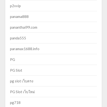
p2vvip
panama888
pananthai99.com
panda555
paramax1688.info
PG
PG Slot
pg slot เว็บตรง
PG Slot เว็บใหม่
pg718