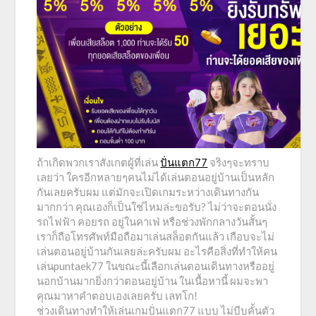
ถ้าเกิดพวกเราสังเกตผู้ที่เล่น
ปั่นแตก77
จริงๆจะทราบ
เลยว่า ใครอีกหลายๆคนไม่ได้เล่นตอนอยู่บ้านเป็นหลัก
กันเลยครับผม แต่มักจะเปิดเกมระหว่างเดินทางกัน
มากกว่า คุณเองก็เป็นใช่ไหมล่ะขอรับ? ไม่ว่าจะตอนนั่ง
รถไฟฟ้า คอยรถ อยู่ในคาเฟ่ หรือช่วงพักกลางวันสั้นๆ
เราก็ถือโทรศัพท์มือถือมาเล่นสล็อตกันแล้ว เกือบจะไม่
เล่นตอนอยู่บ้านกันเลยล่ะครับผม อะไรคือสิ่งที่ทำให้คน
เล่นpuntaek77 ในขณะนี้เลือกเล่นตอนเดินทางหรืออยู่
นอกบ้านมากยิ่งกว่าตอนอยู่บ้าน ในเนื้อหานี้ ผมจะพา
คุณมาหาคำตอบเองเลยครับ เลทโก!
ช่วงเดินทางทำให้เล่นเกมปั่นแตก77 แบบ ไม่บีบคั้นตัว