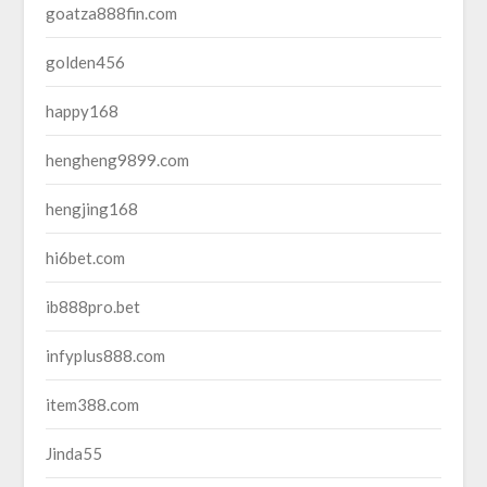
goatza888fin.com
golden456
happy168
hengheng9899.com
hengjing168
hi6bet.com
ib888pro.bet
infyplus888.com
item388.com
Jinda55