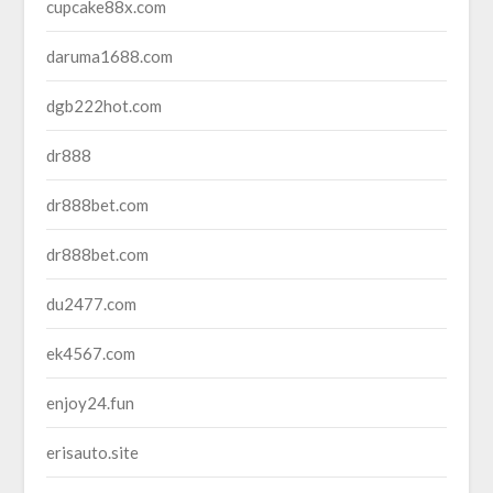
cupcake88x.com
daruma1688.com
dgb222hot.com
dr888
dr888bet.com
dr888bet.com
du2477.com
ek4567.com
enjoy24.fun
erisauto.site