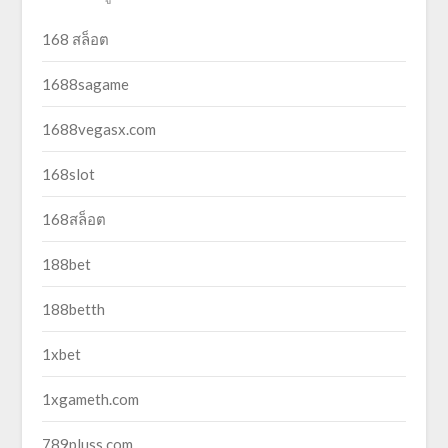
168 สล็อต
1688sagame
1688vegasx.com
168slot
168สล็อต
188bet
188betth
1xbet
1xgameth.com
789pluss.com