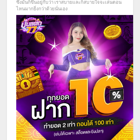
ซึ่งมันก็ขึ้นอยู่กับว่า เราสบายและก็สบายใจจะเล่นตอน
ไหนมากยิ่งกว่าด้วยนั่นเอง