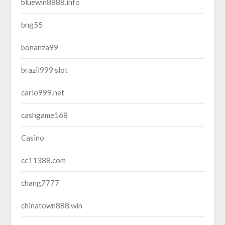
bluewin8888.info
bng55
bonanza99
brazil999 slot
carlo999.net
cashgame168
Casino
cc11388.com
chang7777
chinatown888.win